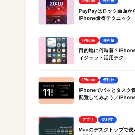
iPhone
便利技
PayPayはロック画面
iPhone爆得テクニック
iPhone
便利技
目的地に何時着？iPhon
ィジェット活用テク
iPhone
便利技
iPhoneでパッとタス
配置してみよう／iPho
アプリ
便利技
Macのデスクトップで便利な