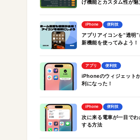
げ機能とカスタム性が魅
iPhone
便利技
アプリアイコンを“透明”に
新機能を使ってみよう！
アプリ
便利技
iPhoneのウィジェッ
利になった！
iPhone
便利技
次に来る電車が一目でわか
する方法