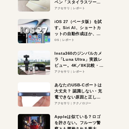
ペン「スタイラスツーウ
ェイ」レビュー。持ち替
アクセサリ
レポート
え不要がラクすぎた！
iOS 27（ベータ版）を試
す。Siri AI、ショートカ
ットの自動作成ほか、期
待大の便利機能5選。
OS
レポート
iPhoneがAIの入り口にな
る未来はすぐそこ！
Insta360のジンバルカメ
ラ「Luna Ultra」実践レ
ビュー。4K／8K比較・ズ
ーム・夜間撮影をチェッ
アクセサリ
レポート
ク
あなたのUSB-Cポートは
大丈夫？ 認識しない・充
電できない原因と正しい
対策
アクセサリ
テクノロジー
Appleは似ている？ロゴ
を許さない。フルーツ警
察とも揶揄される膨大な