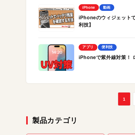
iPhone
動画
iPhoneのウィジェット
利技】
アプリ
便利技
iPhoneで紫外線対策
1
製品カテゴリ