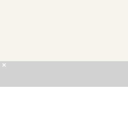
×
×
×