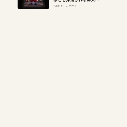
異議申し立て。対象は非
Apple
レポート
営利団体や公益団体も。
Appleロゴを“過剰”に守
る理由とは