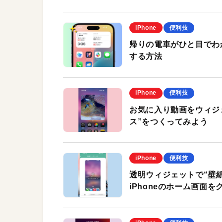
iPhone
便利技
帰りの電車がひと目でわか
する方法
iPhone
便利技
お気に入り動画をウィジェ
ス”をつくってみよう
iPhone
便利技
透明ウィジェットで“壁紙と
iPhoneのホーム画面