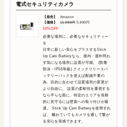
電式セキュリティカメラ
【発売】
Amazon
【価格】
11,980円
5,990円
50%OFF
必要な場所に、必要なセキュリティー
を
日常に新しい安心をプラスするStick
Up Cam Batteryなら、屋内・屋外問わ
ず気になる場所に設置が可能。 (防塵
防沫・IP55等級) クイックリリースバ
ッテリーパックを使えば配線不要の
為、目的に合わせて設置場所の変更が
より自由に。 設置の柔軟性を重視する
なら平らな面に、特定のエリアを長期
的に見守るには壁面への取り付けが最
適。 Stick Up Cam Batteryを使用すれ
ば、 離れていてもカメラを通して繋が
る安心を実感できます。