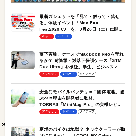
最新ガジェットを「見て・触って・試せ
る」体験イベント「Mac Fan
Fes.2026.09」を、9月26日（土）に開催
します！
Apple
レポート
落下実験。ケースでMacBook Neoを守れ
るか？ 耐衝撃・対落下保護ケース「STM
Dux Ultra」を検証。学生、ビジネスマン
のモバイルユースに最適！
アクセサリ
レポート
タイアップ
安全なモバイルバッテリ＝半固体電池。選
ぶべき理由を開発者に取材。
TORRAS「MiniMag Pro」の実機レビュ
ーも
アクセサリ
レポート
タイアップ
×
×
×
夏場のバイクは地獄？ ネッククーラーが助
けになるかも。 「COOLiFY Cyber