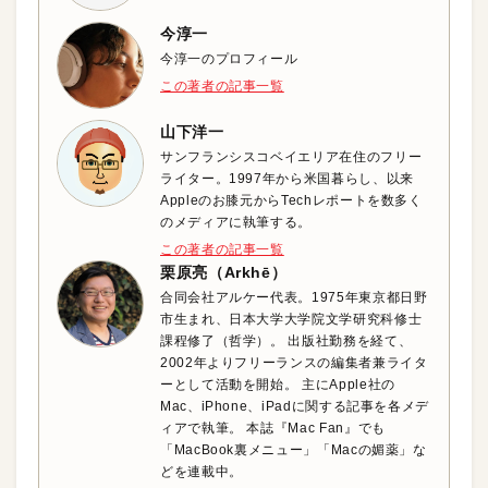
今淳一
今淳一のプロフィール
この著者の記事一覧
山下洋一
サンフランシスコベイエリア在住のフリー
ライター。1997年から米国暮らし、以来
Appleのお膝元からTechレポートを数多く
のメディアに執筆する。
この著者の記事一覧
栗原亮（Arkhē）
合同会社アルケー代表。1975年東京都日野
市生まれ、日本大学大学院文学研究科修士
課程修了（哲学）。 出版社勤務を経て、
2002年よりフリーランスの編集者兼ライタ
ーとして活動を開始。 主にApple社の
Mac、iPhone、iPadに関する記事を各メデ
ィアで執筆。 本誌『Mac Fan』でも
「MacBook裏メニュー」「Macの媚薬」な
どを連載中。