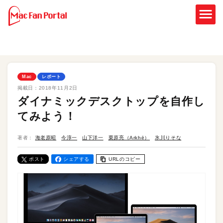
Mac
レポート
掲載日：
2018年11月2日
ダイナミックデスクトップを自作し
てみよう！
著者：
海老原昭
今淳一
山下洋一
栗原亮（Arkhē）
氷川りそな
ポスト
シェアする
URLのコピー