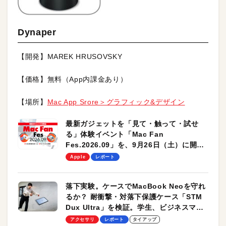
Dynaper
【開発】MAREK HRUSOVSKY
【価格】無料（App内課金あり）
【場所】
Mac App Srore＞グラフィック&デザイン
最新ガジェットを「見て・触って・試せ
る」体験イベント「Mac Fan
Fes.2026.09」を、9月26日（土）に開催
します！
Apple
レポート
落下実験。ケースでMacBook Neoを守れ
るか？ 耐衝撃・対落下保護ケース「STM
Dux Ultra」を検証。学生、ビジネスマン
のモバイルユースに最適！
アクセサリ
レポート
タイアップ