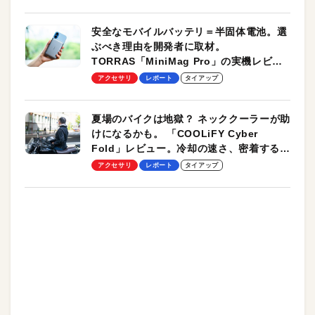
安全なモバイルバッテリ＝半固体電池。選
ぶべき理由を開発者に取材。
TORRAS「MiniMag Pro」の実機レビュ
ーも
アクセサリ
レポート
タイアップ
夏場のバイクは地獄？ ネッククーラーが助
けになるかも。 「COOLiFY Cyber
Fold」レビュー。冷却の速さ、密着する冷
却プレート、シンプルな操作性がグッド！
アクセサリ
レポート
タイアップ