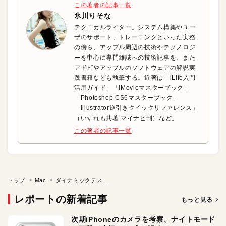
この著者の記事一覧
氷川りそな
テクニカルライター。システム構築やユー
ザのサポート、トレーニングといった実務
の傍ら、アップル周辺の技術やテクノロジ
ーを中心に専門雑誌への技術記事を、また
アドビやアップルのソフトウェアの解説実
践書籍なども執筆する。近著は「iLife入門
活用ガイド」「iMovieマスターブック」
「Photoshop CS6マスターブック」
「Illustrator逆引きクイックリファレンス」
（いずれも共著:マイナビ刊）など。
この著者の記事一覧
トップ
Mac
ダイナミックデスクトップを自作してみよう！
レポートの新着記事
もっと見る
次期iPhoneのカメラを考察。ナイトモード