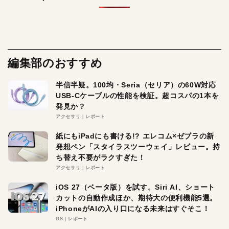
編集部のおすすめ
半信半疑。100均・Seria（セリア）の60W対応
USB-Cケーブルの性能を検証。超コスパの1本を
発見か？
アクセサリ
レポート
紙にもiPadにも書ける!? エレコム×ゼブラの新
発想ペン「スタイラスツーウェイ」レビュー。持
ち替え不要がラクすぎた！
アクセサリ
レポート
iOS 27（ベータ版）を試す。Siri AI、ショート
カットの自動作成ほか、期待大の便利機能5選。
iPhoneがAIの入り口になる未来はすぐそこ！
OS
レポート