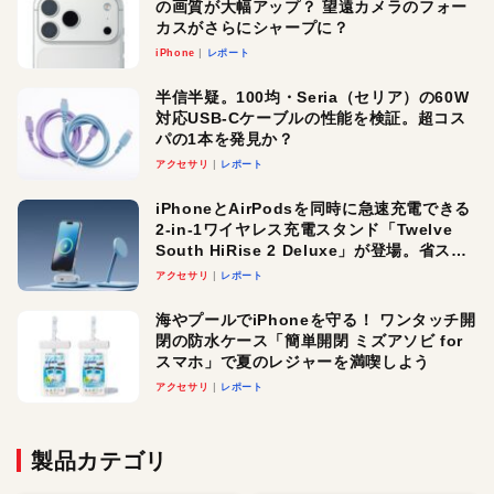
の画質が大幅アップ？ 望遠カメラのフォー
カスがさらにシャープに？
iPhone
レポート
半信半疑。100均・Seria（セリア）の60W
対応USB-Cケーブルの性能を検証。超コス
パの1本を発見か？
アクセサリ
レポート
iPhoneとAirPodsを同時に急速充電できる
2-in-1ワイヤレス充電スタンド「Twelve
South HiRise 2 Deluxe」が登場。省スペ
ースでおしゃれに充電したい人にオスス
アクセサリ
レポート
メ！
海やプールでiPhoneを守る！ ワンタッチ開
閉の防水ケース「簡単開閉 ミズアソビ for
スマホ」で夏のレジャーを満喫しよう
アクセサリ
レポート
製品カテゴリ