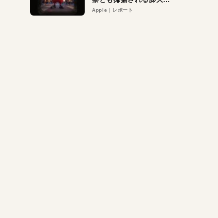
異議申し立て。対象は非
Apple
レポート
営利団体や公益団体も。
Appleロゴを“過剰”に守
る理由とは