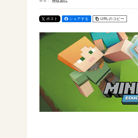
著者：
神谷加代
ポスト
シェアする
URLのコピー