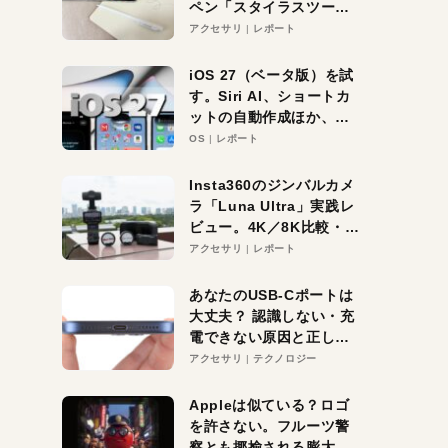
ペン「スタイラスツーウ
ェイ」レビュー。持ち替
アクセサリ
レポート
え不要がラクすぎた！
iOS 27（ベータ版）を試
す。Siri AI、ショートカ
ットの自動作成ほか、期
待大の便利機能5選。
OS
レポート
iPhoneがAIの入り口にな
る未来はすぐそこ！
Insta360のジンバルカメ
ラ「Luna Ultra」実践レ
ビュー。4K／8K比較・ズ
ーム・夜間撮影をチェッ
アクセサリ
レポート
ク
あなたのUSB-Cポートは
大丈夫？ 認識しない・充
電できない原因と正しい
対策
アクセサリ
テクノロジー
Appleは似ている？ロゴ
を許さない。フルーツ警
察とも揶揄される膨大な