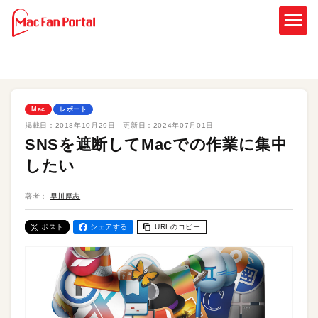
Mac
レポート
掲載日：
2018年10月29日
更新日：
2024年07月01日
SNSを遮断してMacでの作業に集中
したい
著者：
早川厚志
ポスト
シェアする
URLのコピー