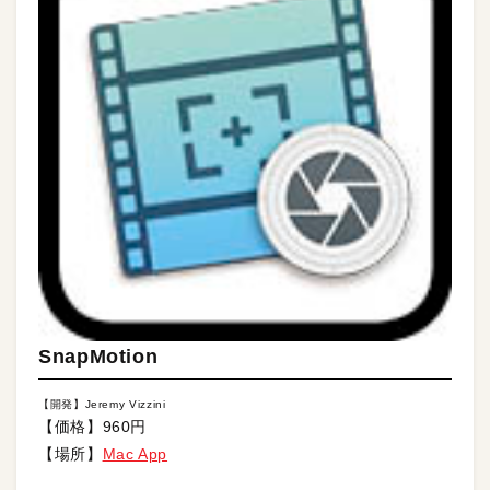
SnapMotion
【開発】Jeremy Vizzini
【価格】960円
【場所】
Mac App