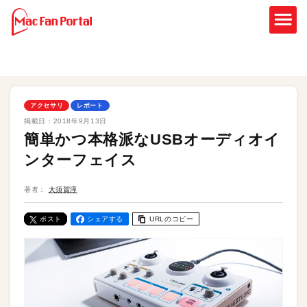
アクセサリ
レポート
掲載日：
2018年9月13日
簡単かつ本格派なUSBオーディオイ
ンターフェイス
著者：
大須賀淳
ポスト
シェアする
URLのコピー