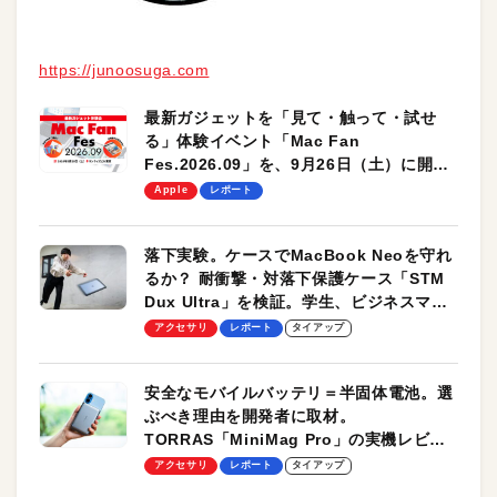
https://junoosuga.com
最新ガジェットを「見て・触って・試せ
る」体験イベント「Mac Fan
Fes.2026.09」を、9月26日（土）に開催
します！
Apple
レポート
落下実験。ケースでMacBook Neoを守れ
るか？ 耐衝撃・対落下保護ケース「STM
Dux Ultra」を検証。学生、ビジネスマン
のモバイルユースに最適！
アクセサリ
レポート
タイアップ
安全なモバイルバッテリ＝半固体電池。選
ぶべき理由を開発者に取材。
TORRAS「MiniMag Pro」の実機レビュ
ーも
アクセサリ
レポート
タイアップ