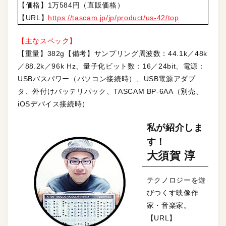
【価格】1万584円（直販価格）
【URL】
https://tascam.jp/jp/product/us-42/top
【主なスペック】
【重量】382g【備考】サンプリング周波数：44.1k／48k
／88.2k／96k Hz、量子化ビット数：16／24bit、電源：
USBバスパワー（パソコン接続時）、USB電源アダプ
タ、外付けバッテリパック、TASCAM BP-6AA（別売、
iOSデバイス接続時）
私が紹介しま
す！
大須賀 淳
テクノロジーを遊
びつくす映像作
家・音楽家。
【URL】