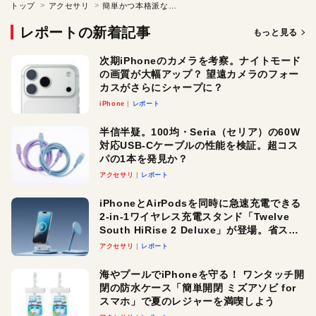
トップ
アクセサリ
簡単かつ本格派なUSBオーディオインターフェイス
レポートの新着記事
もっと見る
次期iPhoneのカメラを考察。ナイトモード
の画質が大幅アップ？ 望遠カメラのフォー
カスがさらにシャープに？
iPhone
レポート
半信半疑。100均・Seria（セリア）の60W
対応USB-Cケーブルの性能を検証。超コス
パの1本を発見か？
アクセサリ
レポート
iPhoneとAirPodsを同時に急速充電できる
2-in-1ワイヤレス充電スタンド「Twelve
South HiRise 2 Deluxe」が登場。省スペ
ースでおしゃれに充電したい人にオスス
アクセサリ
レポート
メ！
海やプールでiPhoneを守る！ ワンタッチ開
閉の防水ケース「簡単開閉 ミズアソビ for
スマホ」で夏のレジャーを満喫しよう