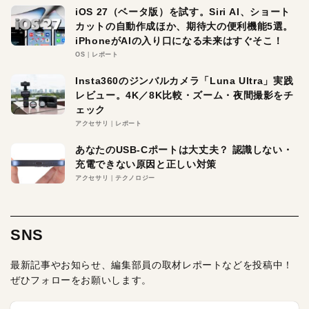
iOS 27（ベータ版）を試す。Siri AI、ショート
カットの自動作成ほか、期待大の便利機能5選。
iPhoneがAIの入り口になる未来はすぐそこ！
OS
レポート
Insta360のジンバルカメラ「Luna Ultra」実践
レビュー。4K／8K比較・ズーム・夜間撮影をチ
ェック
アクセサリ
レポート
あなたのUSB-Cポートは大丈夫？ 認識しない・
充電できない原因と正しい対策
アクセサリ
テクノロジー
SNS
最新記事やお知らせ、編集部員の取材レポートなどを投稿中！
ぜひフォローをお願いします。