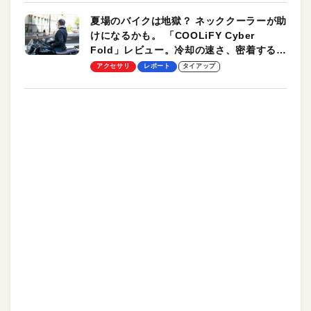
夏場のバイクは地獄？ ネッククーラーが助
けになるかも。 「COOLiFY Cyber
Fold」レビュー。冷却の速さ、密着する冷
却プレート、シンプルな操作性がグッド！
アクセサリ
レポート
タイアップ