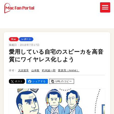
Mac
レポート
掲載日：
2018年7月17日
愛用している自宅のスピーカを高音
質にワイヤレス化しよう
著者：
大須賀淳
山本敦
朽木誠一郎
栗原亮（Arkhē）
ポスト
シェアする
URLのコピー