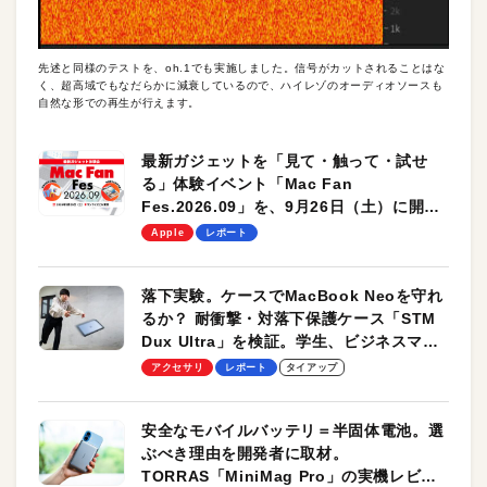
先述と同様のテストを、oh.1でも実施しました。信号がカットされることはな
く、超高域でもなだらかに減衰しているので、ハイレゾのオーディオソースも
自然な形での再生が行えます。
最新ガジェットを「見て・触って・試せ
る」体験イベント「Mac Fan
Fes.2026.09」を、9月26日（土）に開催
します！
Apple
レポート
落下実験。ケースでMacBook Neoを守れ
るか？ 耐衝撃・対落下保護ケース「STM
Dux Ultra」を検証。学生、ビジネスマン
のモバイルユースに最適！
アクセサリ
レポート
タイアップ
安全なモバイルバッテリ＝半固体電池。選
ぶべき理由を開発者に取材。
TORRAS「MiniMag Pro」の実機レビュ