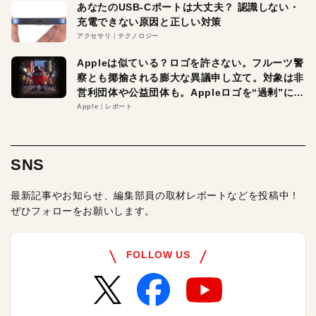
あなたのUSB-Cポートは大丈夫？ 認識しない・
充電できない原因と正しい対策
アクセサリ
テクノロジー
Appleは似ている？ロゴを許さない。フルーツ警
察とも揶揄される膨大な異議申し立て。対象は非
営利団体や公益団体も。Appleロゴを“過剰”に守
る理由とは
Apple
レポート
SNS
最新記事やお知らせ、編集部員の取材レポートなどを投稿中！
ぜひフォローをお願いします。
FOLLOW US