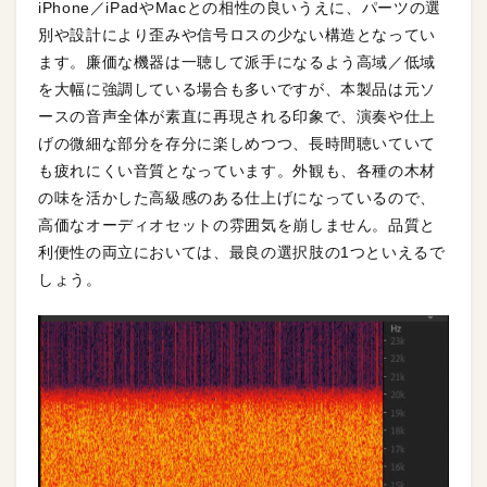
iPhone／iPadやMacとの相性の良いうえに、パーツの選
別や設計により歪みや信号ロスの少ない構造となってい
ます。廉価な機器は一聴して派手になるよう高域／低域
を大幅に強調している場合も多いですが、本製品は元ソ
ースの音声全体が素直に再現される印象で、演奏や仕上
げの微細な部分を存分に楽しめつつ、長時間聴いていて
も疲れにくい音質となっています。外観も、各種の木材
の味を活かした高級感のある仕上げになっているので、
高価なオーディオセットの雰囲気を崩しません。品質と
利便性の両立においては、最良の選択肢の1つといえるで
しょう。