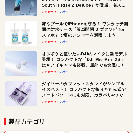
South HiRise 2 Deluxe」が登場。省スペ
ースでおしゃれに充電したい人にオスス
アクセサリ
レポート
メ！
海やプールでiPhoneを守る！ ワンタッチ開
閉の防水ケース「簡単開閉 ミズアソビ for
スマホ」で夏のレジャーを満喫しよう
アクセサリ
レポート
オズポケと使いたいDJIのマイクに新モデル
登場！ コンパクトな「DJI Mic Mini 2S」
はAIノイキャンも搭載。屋外でも快適に！
アクセサリ
レポート
ダイソーのタブレットスタンドがシンプル
イズベスト！ コンパクトな折りたたみ式で
ノートパソコンにも対応。カラバリ4つで選
べる楽しさも
アクセサリ
レポート
製品カテゴリ