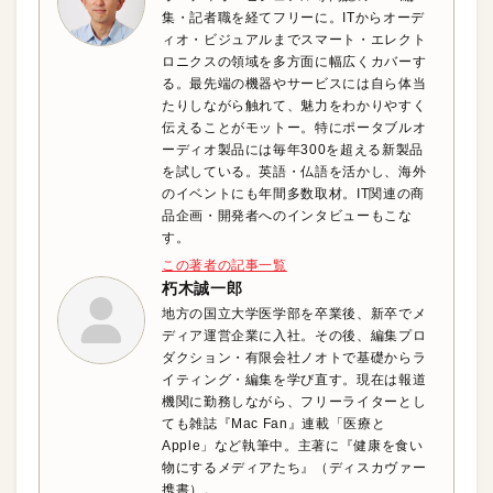
集・記者職を経てフリーに。ITからオーデ
ィオ・ビジュアルまでスマート・エレクト
ロニクスの領域を多方面に幅広くカバーす
る。最先端の機器やサービスには自ら体当
たりしながら触れて、魅力をわかりやすく
伝えることがモットー。特にポータブルオ
ーディオ製品には毎年300を超える新製品
を試している。英語・仏語を活かし、海外
のイベントにも年間多数取材。IT関連の商
品企画・開発者へのインタビューもこな
す。
この著者の記事一覧
朽木誠一郎
地方の国立大学医学部を卒業後、新卒でメ
ディア運営企業に入社。その後、編集プロ
ダクション・有限会社ノオトで基礎からラ
イティング・編集を学び直す。現在は報道
機関に勤務しながら、フリーライターとし
ても雑誌『Mac Fan』連載「医療と
Apple」など執筆中。主著に『健康を食い
物にするメディアたち』（ディスカヴァー
携書）。