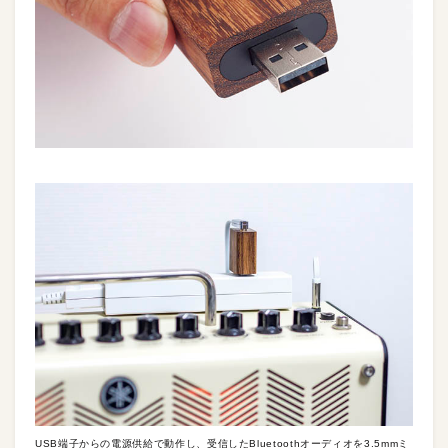
USB端子からの電源供給で動作し、受信したBluetoothオーディオを3.5mmミ