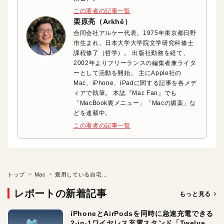
この著者の記事一覧
栗原亮（Arkhē）
合同会社アルケー代表。1975年東京都日野
市生まれ、日本大学大学院文学研究科修士
課程修了（哲学）。 出版社勤務を経て、
2002年よりフリーランスの編集者兼ライタ
ーとして活動を開始。 主にApple社の
Mac、iPhone、iPadに関する記事を各メデ
ィアで執筆。 本誌『Mac Fan』でも
「MacBook裏メニュー」「Macの媚薬」な
どを連載中。
この著者の記事一覧
トップ
Mac
愛用している自宅のスピーカを高音質にワイヤレス化しよう
レポートの新着記事
もっと見る
iPhoneとAirPodsを同時に急速充電できる
2-in-1ワイヤレス充電スタンド「Twelve