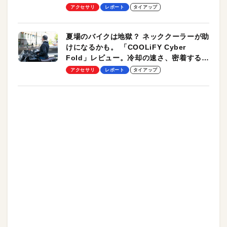
ーも
アクセサリ
レポート
タイアップ
夏場のバイクは地獄？ ネッククーラーが助
けになるかも。 「COOLiFY Cyber
Fold」レビュー。冷却の速さ、密着する冷
却プレート、シンプルな操作性がグッド！
アクセサリ
レポート
タイアップ