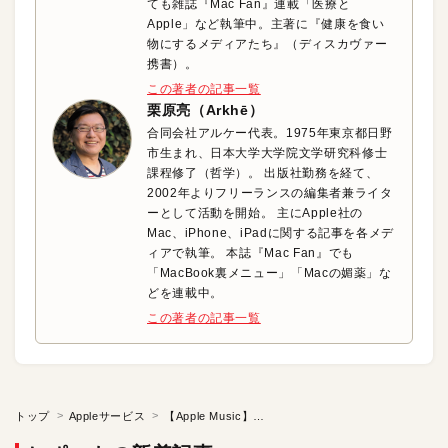
ても雑誌『Mac Fan』連載「医療と
Apple」など執筆中。主著に『健康を食い
物にするメディアたち』（ディスカヴァー
携書）。
この著者の記事一覧
栗原亮（Arkhē）
合同会社アルケー代表。1975年東京都日野
市生まれ、日本大学大学院文学研究科修士
課程修了（哲学）。 出版社勤務を経て、
2002年よりフリーランスの編集者兼ライタ
ーとして活動を開始。 主にApple社の
Mac、iPhone、iPadに関する記事を各メデ
ィアで執筆。 本誌『Mac Fan』でも
「MacBook裏メニュー」「Macの媚薬」な
どを連載中。
この著者の記事一覧
トップ
Appleサービス
【Apple Music】音楽の趣味が合う友人・知人と楽曲やプレイリストを共有しよう！