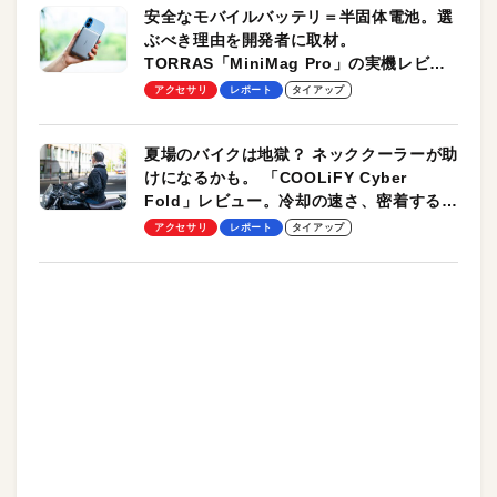
安全なモバイルバッテリ＝半固体電池。選
ぶべき理由を開発者に取材。
TORRAS「MiniMag Pro」の実機レビュ
ーも
アクセサリ
レポート
タイアップ
夏場のバイクは地獄？ ネッククーラーが助
けになるかも。 「COOLiFY Cyber
Fold」レビュー。冷却の速さ、密着する冷
却プレート、シンプルな操作性がグッド！
アクセサリ
レポート
タイアップ