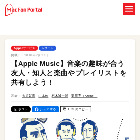
Appleサービス
レポート
掲載日：
2018年7月17日
【Apple Music】音楽の趣味が合う
友人・知人と楽曲やプレイリストを
共有しよう！
著者：
大須賀淳
山本敦
朽木誠一郎
栗原亮（Arkhē）
ポスト
シェアする
URLのコピー