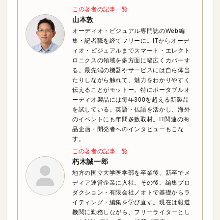
この著者の記事一覧
山本敦
オーディオ・ビジュアル専門誌のWeb編
集・記者職を経てフリーに。ITからオーデ
ィオ・ビジュアルまでスマート・エレクト
ロニクスの領域を多方面に幅広くカバーす
る。最先端の機器やサービスには自ら体当
たりしながら触れて、魅力をわかりやすく
伝えることがモットー。特にポータブルオ
ーディオ製品には毎年300を超える新製品
を試している。英語・仏語を活かし、海外
のイベントにも年間多数取材。IT関連の商
品企画・開発者へのインタビューもこな
す。
この著者の記事一覧
朽木誠一郎
地方の国立大学医学部を卒業後、新卒でメ
ディア運営企業に入社。その後、編集プロ
ダクション・有限会社ノオトで基礎からラ
イティング・編集を学び直す。現在は報道
機関に勤務しながら、フリーライターとし