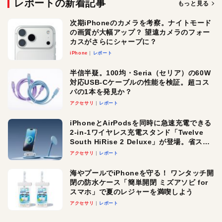
レポートの新着記事
もっと見る
次期iPhoneのカメラを考察。ナイトモード
の画質が大幅アップ？ 望遠カメラのフォー
カスがさらにシャープに？
iPhone
レポート
半信半疑。100均・Seria（セリア）の60W
対応USB-Cケーブルの性能を検証。超コス
パの1本を発見か？
アクセサリ
レポート
iPhoneとAirPodsを同時に急速充電できる
2-in-1ワイヤレス充電スタンド「Twelve
South HiRise 2 Deluxe」が登場。省スペ
ースでおしゃれに充電したい人にオスス
アクセサリ
レポート
メ！
海やプールでiPhoneを守る！ ワンタッチ開
閉の防水ケース「簡単開閉 ミズアソビ for
スマホ」で夏のレジャーを満喫しよう
アクセサリ
レポート