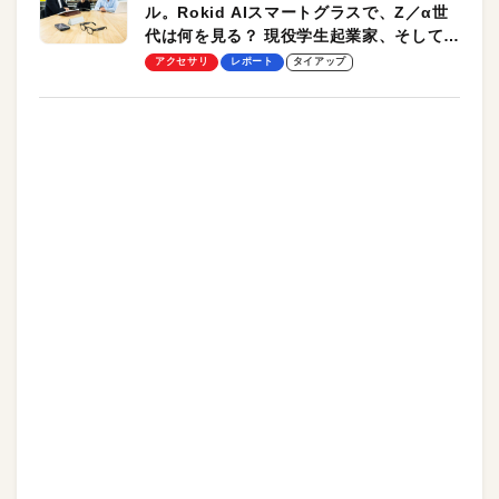
ル。Rokid AIスマートグラスで、Z／α世
代は何を見る？ 現役学生起業家、そして教
授による体験会レポート【PR】
アクセサリ
レポート
タイアップ