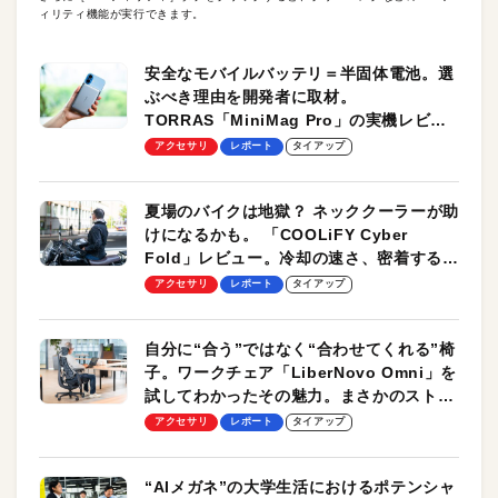
ィリティ機能が実行できます。
安全なモバイルバッテリ＝半固体電池。選
ぶべき理由を開発者に取材。
TORRAS「MiniMag Pro」の実機レビュ
ーも
アクセサリ
レポート
タイアップ
夏場のバイクは地獄？ ネッククーラーが助
けになるかも。 「COOLiFY Cyber
Fold」レビュー。冷却の速さ、密着する冷
却プレート、シンプルな操作性がグッド！
アクセサリ
レポート
タイアップ
自分に“合う”ではなく“合わせてくれる”椅
子。ワークチェア「LiberNovo Omni」を
試してわかったその魅力。まさかのストレ
ッチ機能も搭載
アクセサリ
レポート
タイアップ
“AIメガネ”の大学生活におけるポテンシャ