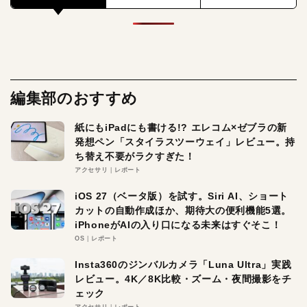
編集部のおすすめ
紙にもiPadにも書ける!? エレコム×ゼブラの新
発想ペン「スタイラスツーウェイ」レビュー。持
ち替え不要がラクすぎた！
アクセサリ
レポート
iOS 27（ベータ版）を試す。Siri AI、ショート
カットの自動作成ほか、期待大の便利機能5選。
iPhoneがAIの入り口になる未来はすぐそこ！
OS
レポート
Insta360のジンバルカメラ「Luna Ultra」実践
レビュー。4K／8K比較・ズーム・夜間撮影をチ
ェック
アクセサリ
レポート