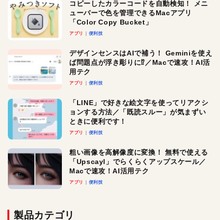
コピーしたカラーコードを自動検知！ メニ
ューバーで色を管理できるMacアプリ
「Color Copy Bucket」
アプリ
便利技
デザインセンスはAIで補う！ Geminiを使え
ば問題点が浮き彫りに⁉︎／Macで速攻！AI活
用テク
アプリ
便利技
「LINE」で好きな絵文字を使ってリアクシ
ョンする方法／「既読スルー」が気まずい
ときに便利です！
アプリ
便利技
粗い画像を高解像度に変換！ 無料で使える
「Upscayl」でらくらくアップスケール／
Macで速攻！AI活用テク
アプリ
便利技
製品カテゴリ