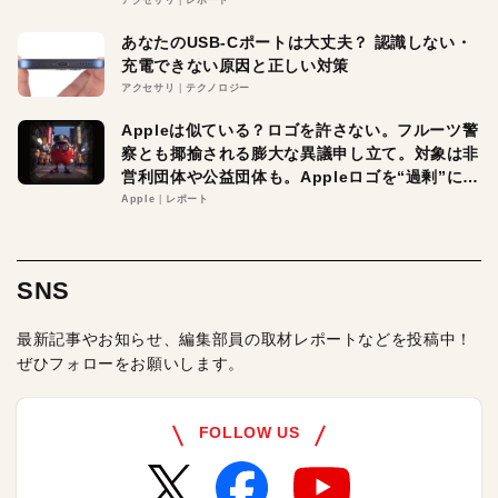
あなたのUSB-Cポートは大丈夫？ 認識しない・
充電できない原因と正しい対策
アクセサリ
テクノロジー
Appleは似ている？ロゴを許さない。フルーツ警
察とも揶揄される膨大な異議申し立て。対象は非
営利団体や公益団体も。Appleロゴを“過剰”に守
る理由とは
Apple
レポート
SNS
最新記事やお知らせ、編集部員の取材レポートなどを投稿中！
ぜひフォローをお願いします。
FOLLOW US