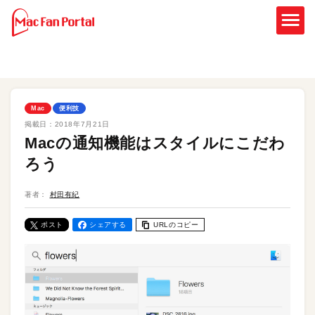
Mac
便利技
掲載日：
2018年7月21日
Macの通知機能はスタイルにこだわ
ろう
著者：
村田有紀
ポスト
シェアする
URLのコピー