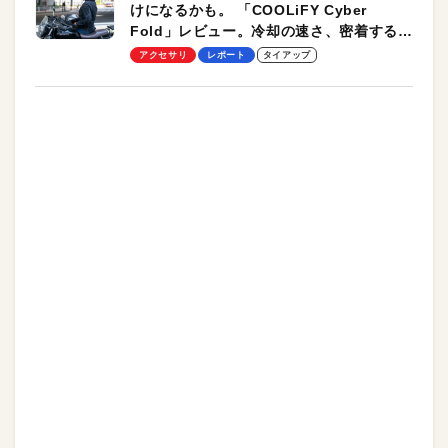
けになるかも。 「COOLiFY Cyber
Fold」レビュー。冷却の速さ、密着する冷
却プレート、シンプルな操作性がグッド！
アクセサリ
レポート
タイアップ