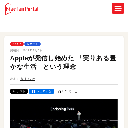
Apple
レポート
掲載日：
2018年7月9日
Appleが発信し始めた 「実りある豊
かな生活」という理念
著者：
永川りそな
ポスト
シェアする
URLのコピー