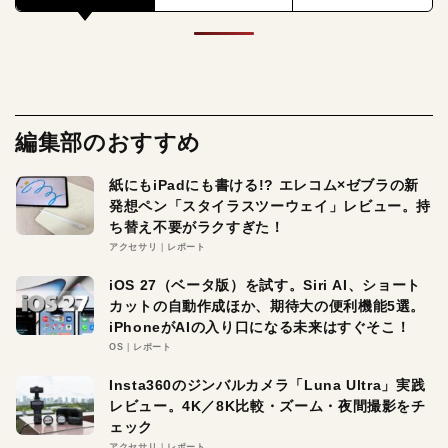
編集部のおすすめ
紙にもiPadにも書ける!? エレコム×ゼブラの新
発想ペン「スタイラスツーウェイ」レビュー。持
ち替え不要がラクすぎた！
アクセサリ
レポート
iOS 27（ベータ版）を試す。Siri AI、ショート
カットの自動作成ほか、期待大の便利機能5選。
iPhoneがAIの入り口になる未来はすぐそこ！
OS
レポート
Insta360のジンバルカメラ「Luna Ultra」実践
レビュー。4K／8K比較・ズーム・夜間撮影をチ
ェック
アクセサリ
レポート