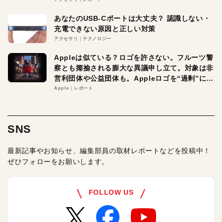
あなたのUSB-Cポートは大丈夫？ 認識しない・
充電できない原因と正しい対策
アクセサリ
テクノロジー
Appleは似ている？ロゴを許さない。フルーツ警
察とも揶揄される膨大な異議申し立て。対象は非
営利団体や公益団体も。Appleロゴを“過剰”に守
る理由とは
Apple
レポート
SNS
最新記事やお知らせ、編集部員の取材レポートなどを投稿中！
ぜひフォローをお願いします。
FOLLOW US