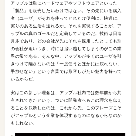
アップルは単にハードウェアやソフトウェアといった
「製品」を販売したいわけではない。その先にいる購入
者（ユーザ）がそれを使ってどれだけ便利に、快適に、
実りのある生活を送れるか。それを実現することが、ア
ップルの真のゴールだと定義しているのだ。技術は日進
月歩であり、どの会社が先にそれを採用したとしても別
の会社が追いつき、時には追い越してしまうのがこの業
界の常である。そんな中、アップルが多くのユーザを引
きつけて離さないのは「一度使うとほかには戻れない、
手放せない」という言葉では形容しがたい魅力を持って
いるからだ。
実はこの新しい理念は、アップル社内では数年前から共
有されてきたという。ついに開発者へもこの理念を伝え
ることを決断したのは、これから先、このフレーズこそ
がアップルという企業を体現するものになるからなのか
もしれない。