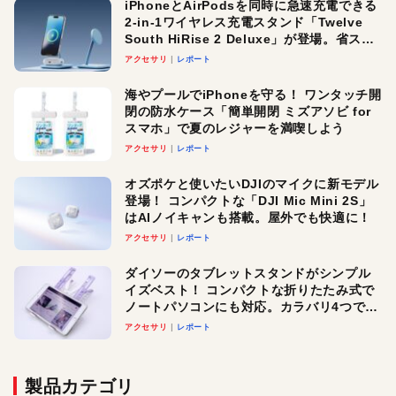
iPhoneとAirPodsを同時に急速充電できる
2-in-1ワイヤレス充電スタンド「Twelve
South HiRise 2 Deluxe」が登場。省スペ
ースでおしゃれに充電したい人にオスス
アクセサリ
レポート
メ！
海やプールでiPhoneを守る！ ワンタッチ開
閉の防水ケース「簡単開閉 ミズアソビ for
スマホ」で夏のレジャーを満喫しよう
アクセサリ
レポート
オズポケと使いたいDJIのマイクに新モデル
登場！ コンパクトな「DJI Mic Mini 2S」
はAIノイキャンも搭載。屋外でも快適に！
アクセサリ
レポート
ダイソーのタブレットスタンドがシンプル
イズベスト！ コンパクトな折りたたみ式で
ノートパソコンにも対応。カラバリ4つで選
べる楽しさも
アクセサリ
レポート
製品カテゴリ