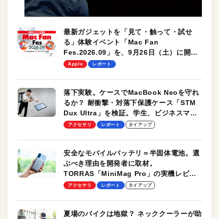
最新ガジェットを「見て・触って・試せ
る」体験イベント「Mac Fan
Fes.2026.09」を、9月26日（土）に開催
します！
Apple
レポート
落下実験。ケースでMacBook Neoを守れ
るか？ 耐衝撃・対落下保護ケース「STM
Dux Ultra」を検証。学生、ビジネスマン
のモバイルユースに最適！
アクセサリ
レポート
タイアップ
安全なモバイルバッテリ＝半固体電池。選
ぶべき理由を開発者に取材。
TORRAS「MiniMag Pro」の実機レビュ
ーも
アクセサリ
レポート
タイアップ
夏場のバイクは地獄？ ネッククーラーが助