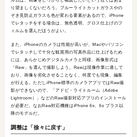
り望ましくないだろう。ブルーライトカットガラスやの
ぞき見防止ガラスも色が変わる要素があるので、iPhone
でレタッチをする場合は、無色透明、グロス仕上げのフ
ィルムを選んだほうがよい。
また、iPhoneのカメラは性能が高いが、Macやパソコン
でレタッチして十分な観賞用の写真作品に仕上げるため
には、あらかじめデジタルカメラと同様、画像形式は
「Raw」を選んで撮影しよう。Rawは現像作業に適して
おり、画像を劣化させることなく、何度でも現像、編集
が行える。ただしiPhone標準のカメラアプリではRaw撮
影ができないので、「アドビ・ライトルーム（Adobe
Lightroom）」などのRaw撮影対応アプリのインストール
が必要だ。なおRaw対応機種はiPhone 6s、6s プラス以
降のモデルだ。
調整は「徐々に戻す」