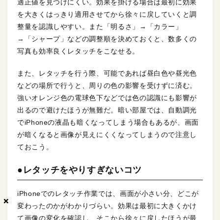
適正値を見つけにくい。効果を掛ける場合は最初に効果
を大きくはっきり適用させてから徐々に戻していくと調
整量を認識しやすい。また「明るさ」→「カラー」
→「シャープ」などの調整順を決めておくと、数多くの
写真も効率良くレタッチをこなせる。
また、レタッチを行う際、可能であれば昼白色や昼光色
などの場所で行うと、周りの色の影響を受けずに済む。
強いオレンジ色の電球色下などでは色の認識にも影響が
出るので避けたほうが無難だ。暗い部屋では、自動調光
でiPhoneの液晶も暗くなってしまう場合もあるが、画面
が暗くなると画像が見えにくくなってしまうので注意し
ておこう。
●レタッチをやりすぎないコツ
iPhoneでのレタッチ作業では、画面が小さい分、どこが
×
×
×
変わったのかがわかりづらい。効果は最初に大きくかけ
て画像の変化を確認し、そこから徐々に戻したほうが最