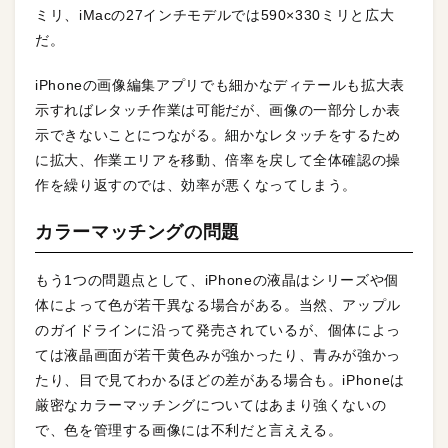
ミリ、iMacの27インチモデルでは590×330ミリと広大
だ。
iPhoneの画像編集アプリでも細かなディテールも拡大表
示すればレタッチ作業は可能だが、画像の一部分しか表
示できないことにつながる。細かなレタッチをするため
に拡大、作業エリアを移動、倍率を戻して全体確認の操
作を繰り返すのでは、効率が悪くなってしまう。
カラーマッチングの問題
もう1つの問題点として、iPhoneの液晶はシリーズや個
体によって色が若干異なる場合がある。当然、アップル
のガイドラインに沿って発売されているが、個体によっ
ては液晶画面が若干黄色みが強かったり、青みが強かっ
たり、目で見てわかるほどの差がある場合も。iPhoneは
厳密なカラーマッチングについてはあまり強くないの
で、色を管理する画像には不利だと言ええる。