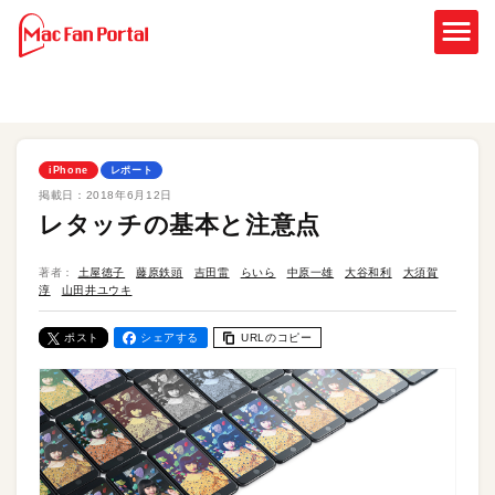
iPhone
レポート
掲載日：
2018年6月12日
レタッチの基本と注意点
著者：
土屋徳子
藤原鉄頭
吉田雷
らいら
中原一雄
大谷和利
大須賀
淳
山田井ユウキ
ポスト
シェアする
URLのコピー