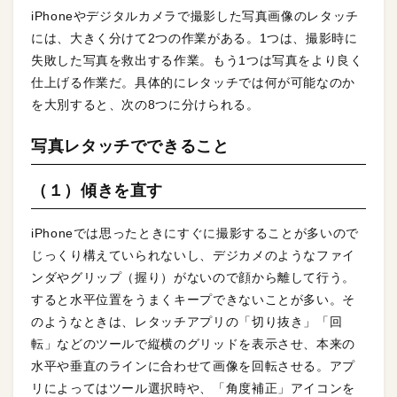
iPhoneやデジタルカメラで撮影した写真画像のレタッチ
には、大きく分けて2つの作業がある。1つは、撮影時に
失敗した写真を救出する作業。もう1つは写真をより良く
仕上げる作業だ。具体的にレタッチでは何が可能なのか
を大別すると、次の8つに分けられる。
写真レタッチでできること
（１）傾きを直す
iPhoneでは思ったときにすぐに撮影することが多いので
じっくり構えていられないし、デジカメのようなファイ
ンダやグリップ（握り）がないので顔から離して行う。
すると水平位置をうまくキープできないことが多い。そ
のようなときは、レタッチアプリの「切り抜き」「回
転」などのツールで縦横のグリッドを表示させ、本来の
水平や垂直のラインに合わせて画像を回転させる。アプ
リによってはツール選択時や、「角度補正」アイコンを