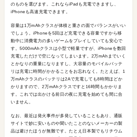
のものを選びます。これならiPadも充電できますし、
iPhoneも高速充電できます。
容量は1万mAhクラスが体積と重さの面でバランスがいい
でしょう。iPhoneを5回ほど充電できる容量ですから移
動中に消費電力の多いゲームをプレイしていても安心で
す。5000mAhクラスは小型で軽量ですが、iPhoneを数回
充電しただけで空になってしまいます。2万mAhまでいく
とかなりの重量になりますし、大容量のモバイルバッテ
リは充電に時間がかかることをお忘れなく。たとえば、1
万mAhクラスのバッテリは2Aで充電しても8時間ほどか
かりますので、2万mAhクラスですと16時間もかかりま
す。これでは出かける前日の夜に充電を始めても間に合
いません。
なお、最近は発火事件が多発していることもあり、通販
サイトで妙に安いものや聞いたことのないメーカーの製
品は避けたほうが無難です。たとえ日本製でもリチウム