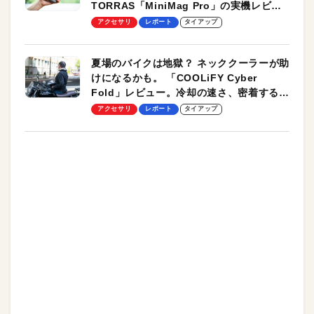
TORRAS「MiniMag Pro」の実機レビュ
ーも
アクセサリ
レポート
タイアップ
夏場のバイクは地獄？ ネッククーラーが助
けになるかも。 「COOLiFY Cyber
Fold」レビュー。冷却の速さ、密着する冷
却プレート、シンプルな操作性がグッド！
アクセサリ
レポート
タイアップ