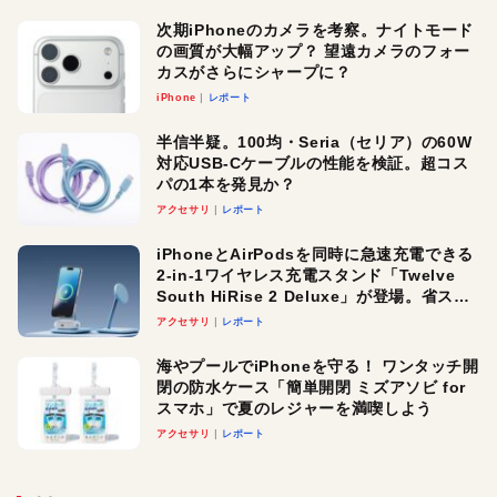
次期iPhoneのカメラを考察。ナイトモード
の画質が大幅アップ？ 望遠カメラのフォー
カスがさらにシャープに？
iPhone
レポート
半信半疑。100均・Seria（セリア）の60W
対応USB-Cケーブルの性能を検証。超コス
パの1本を発見か？
アクセサリ
レポート
iPhoneとAirPodsを同時に急速充電できる
2-in-1ワイヤレス充電スタンド「Twelve
South HiRise 2 Deluxe」が登場。省スペ
ースでおしゃれに充電したい人にオスス
アクセサリ
レポート
メ！
海やプールでiPhoneを守る！ ワンタッチ開
閉の防水ケース「簡単開閉 ミズアソビ for
スマホ」で夏のレジャーを満喫しよう
アクセサリ
レポート