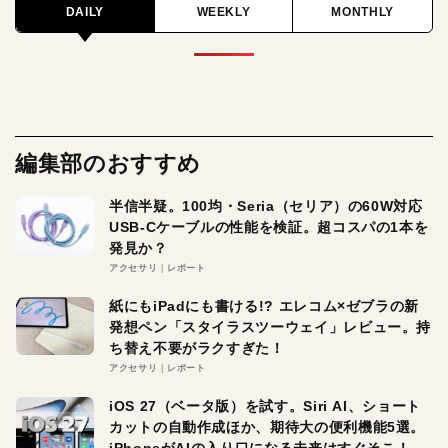
DAILY
WEEKLY
MONTHLY
編集部のおすすめ
半信半疑。100均・Seria（セリア）の60W対応
USB-Cケーブルの性能を検証。超コスパの1本を
発見か？
アクセサリ
レポート
紙にもiPadにも書ける!? エレコム×ゼブラの新
発想ペン「スタイラスツーウェイ」レビュー。持
ち替え不要がラクすぎた！
アクセサリ
レポート
iOS 27（ベータ版）を試す。Siri AI、ショート
カットの自動作成ほか、期待大の便利機能5選。
iPhoneがAIの入り口になる未来はすぐそこ！