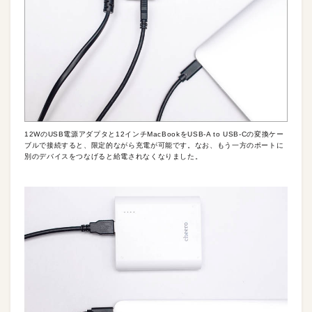
12WのUSB電源アダプタと12インチMacBookをUSB-A to USB-Cの変換ケー
ブルで接続すると、限定的ながら充電が可能です。なお、もう一方のポートに
別のデバイスをつなげると給電されなくなりました。