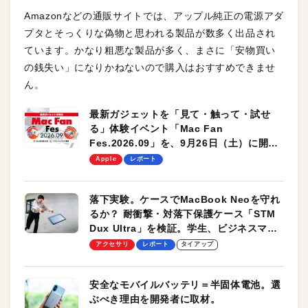
Amazonなどの通販サイトでは、アップル純正の電源アダ
プタとそっくりな偽物と思われる製品が数多く出品され
ています。かなり粗悪な製品が多く、まさに「安物買い
の銭失い」になりかねないので購入はおすすめできませ
ん。
最新ガジェットを「見て・触って・試せ
る」体験イベント「Mac Fan
Fes.2026.09」を、9月26日（土）に開催
します！
Apple
レポート
落下実験。ケースでMacBook Neoを守れ
るか？ 耐衝撃・対落下保護ケース「STM
Dux Ultra」を検証。学生、ビジネスマン
のモバイルユースに最適！
アクセサリ
レポート
タイアップ
安全なモバイルバッテリ＝半固体電池。選
ぶべき理由を開発者に取材。