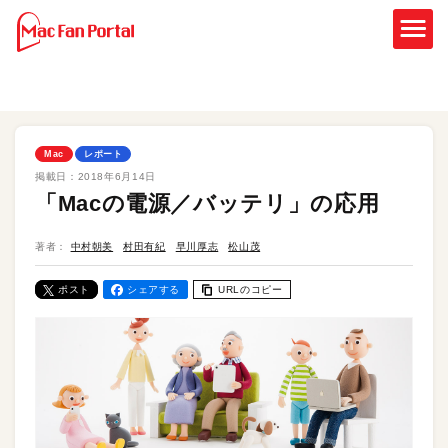
Mac
レポート
掲載日：
2018年6月14日
「Macの電源／バッテリ」の応用
著者：
中村朝美
村田有紀
早川厚志
松山茂
ポスト
シェアする
URLのコピー