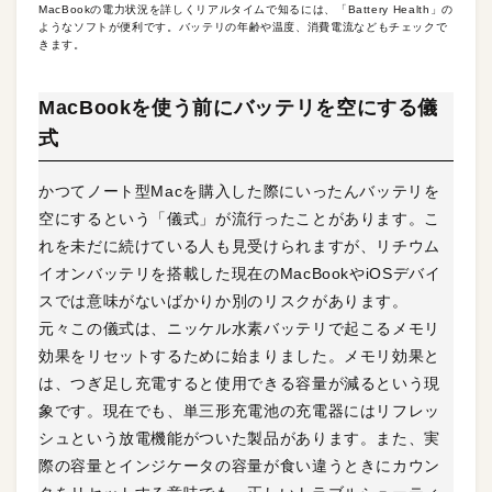
MacBookの電力状況を詳しくリアルタイムで知るには、「Battery Health」の
ようなソフトが便利です。バッテリの年齢や温度、消費電流などもチェックで
きます。
MacBookを使う前にバッテリを空にする儀
式
かつてノート型Macを購入した際にいったんバッテリを
空にするという「儀式」が流行ったことがあります。こ
れを未だに続けている人も見受けられますが、リチウム
イオンバッテリを搭載した現在のMacBookやiOSデバイ
スでは意味がないばかりか別のリスクがあります。
元々この儀式は、ニッケル水素バッテリで起こるメモリ
効果をリセットするために始まりました。メモリ効果と
は、つぎ足し充電すると使用できる容量が減るという現
象です。現在でも、単三形充電池の充電器にはリフレッ
シュという放電機能がついた製品があります。また、実
際の容量とインジケータの容量が食い違うときにカウン