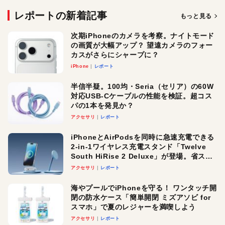
レポートの新着記事
もっと見る
次期iPhoneのカメラを考察。ナイトモード
の画質が大幅アップ？ 望遠カメラのフォー
カスがさらにシャープに？
iPhone
レポート
半信半疑。100均・Seria（セリア）の60W
対応USB-Cケーブルの性能を検証。超コス
パの1本を発見か？
アクセサリ
レポート
iPhoneとAirPodsを同時に急速充電できる
2-in-1ワイヤレス充電スタンド「Twelve
South HiRise 2 Deluxe」が登場。省スペ
ースでおしゃれに充電したい人にオスス
アクセサリ
レポート
メ！
海やプールでiPhoneを守る！ ワンタッチ開
閉の防水ケース「簡単開閉 ミズアソビ for
スマホ」で夏のレジャーを満喫しよう
アクセサリ
レポート