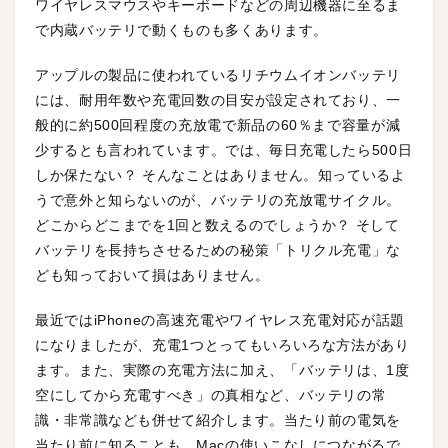
ワイヤレスマウスやキーボードなどの周辺機器に至るま
で内蔵バッテリで動くものも多くあります。
アップルの製品に使われているリチウムイオンバッテリ
には、耐用年数や充電回数の目安が設定されており、一
般的に約500回程度の充放電で新品の60％まで容量が減
少するとも言われています。では、毎日充電したら500日
しか保たない？ そんなことはありません。知っているよ
うで意外と知らないのが、バッテリの充放電サイクル。
どこからどこまでを1回と数えるのでしょうか？ そして
バッテリを長持ちさせるための秘策「トリクル充電」な
ども知っておいて損はありません。
最近ではiPhoneの高速充電やワイヤレス充電対応が話題
になりましたが、充電1つとってもいろいろな方法があり
ます。また、実際の充電方法に加え、「バッテリは、1度
空にしてから充電すべき」の真相など、バッテリの常
識・非常識なども併せて紹介します。当たり前の電気を
当たり前に知ることも、Macの使いこなしにつながるで