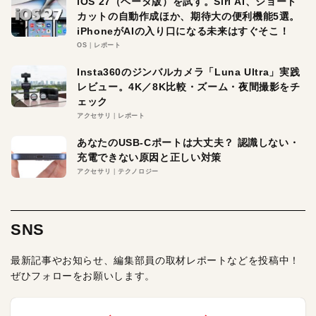
iOS 27（ベータ版）を試す。Siri AI、ショート
カットの自動作成ほか、期待大の便利機能5選。
iPhoneがAIの入り口になる未来はすぐそこ！
OS
レポート
Insta360のジンバルカメラ「Luna Ultra」実践
レビュー。4K／8K比較・ズーム・夜間撮影をチ
ェック
アクセサリ
レポート
あなたのUSB-Cポートは大丈夫？ 認識しない・
充電できない原因と正しい対策
アクセサリ
テクノロジー
SNS
最新記事やお知らせ、編集部員の取材レポートなどを投稿中！
ぜひフォローをお願いします。