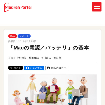
Mac
レポート
掲載日：
2018年6月14日
「Macの電源／バッテリ」の基本
著者：
中村朝美
村田有紀
早川厚志
松山茂
ポスト
シェアする
URLのコピー