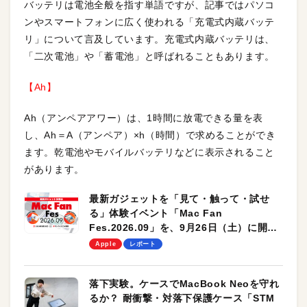
バッテリは電池全般を指す単語ですが、記事ではパソコ
ンやスマートフォンに広く使われる「充電式内蔵バッテ
リ」について言及しています。充電式内蔵バッテリは、
「二次電池」や「蓄電池」と呼ばれることもあります。
【Ah】
Ah（アンペアアワー）は、1時間に放電できる量を表
し、Ah＝A（アンペア）×h（時間）で求めることができ
ます。乾電池やモバイルバッテリなどに表示されること
があります。
最新ガジェットを「見て・触って・試せ
る」体験イベント「Mac Fan
Fes.2026.09」を、9月26日（土）に開催
します！
Apple
レポート
落下実験。ケースでMacBook Neoを守れ
るか？ 耐衝撃・対落下保護ケース「STM