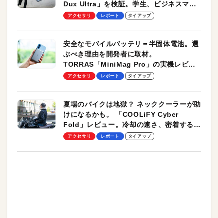
Dux Ultra」を検証。学生、ビジネスマン
のモバイルユースに最適！
アクセサリ
レポート
タイアップ
安全なモバイルバッテリ＝半固体電池。選
ぶべき理由を開発者に取材。
TORRAS「MiniMag Pro」の実機レビュ
ーも
アクセサリ
レポート
タイアップ
夏場のバイクは地獄？ ネッククーラーが助
けになるかも。 「COOLiFY Cyber
Fold」レビュー。冷却の速さ、密着する冷
却プレート、シンプルな操作性がグッド！
アクセサリ
レポート
タイアップ