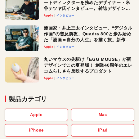
ートディレクターを務めたデザイナー・米
谷テツヤ氏インタビュー。雑誌デザインの
真髄と今後
Apple
インタビュー
漫画家・井上三太インタビュー。“デジタル
作画”の普及前夜、Quadra 800と歩み始め
た「漫画＝自分の人生」を描く旅。新作
『惨家』に込めた想い
Apple
インタビュー
丸いマウスの先駆け「EGG MOUSE」が新
デザインでこの夏登場！ 創業40周年のエレ
コムらしさを反映するプロダクト
Apple
インタビュー
製品カテゴリ
Apple
Mac
iPhone
iPad