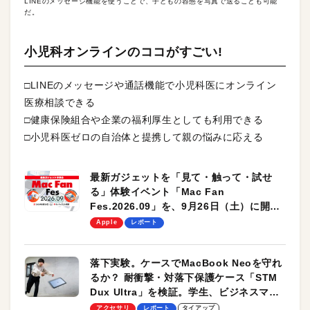
LINEのメッセージ機能を使うことで、子どもの容態を写真で送ることも可能
だ。
小児科オンラインのココがすごい!
□LINEのメッセージや通話機能で小児科医にオンライン
医療相談できる
□健康保険組合や企業の福利厚生としても利用できる
□小児科医ゼロの自治体と提携して親の悩みに応える
最新ガジェットを「見て・触って・試せ
る」体験イベント「Mac Fan
Fes.2026.09」を、9月26日（土）に開催
します！
Apple
レポート
落下実験。ケースでMacBook Neoを守れ
るか？ 耐衝撃・対落下保護ケース「STM
Dux Ultra」を検証。学生、ビジネスマン
のモバイルユースに最適！
アクセサリ
レポート
タイアップ