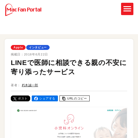
Apple
インタビュー
掲載日：
2018年6月22日
LINEで医師に相談できる親の不安に
寄り添ったサービス
著者：
朽木誠一郎
ポスト
シェアする
URLのコピー