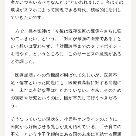
者がいつもいるべきなんだよ”といわれました。今はその
環境がスマホによって実現できる時代。積極的に活用し
ていきたいです」
一方で、橋本医師は「今後は既存医療の連係をさらに強
めていきたい」という。「対面が最強の医療である」と
いう想いは変わらず、「対面診察までのタッチポイント
を増やす」というところに、このサービスの意義がある
と強調した。
「医療崩壊」への危機感が叫ばれて久しいが、医師不
足・偏在といった問題にも、医療費高騰に対する問題に
も、未だに有効な手は打たれていない。本来、そのため
の実験や研究というのは、国が率先して行うべきだろ
う。
そうなっていない現状を、小児科オンラインのように、
民間から好転させる兆しが見え始めている。「子育ての
不安」という少子化傾向にある国の未来に直結する問題