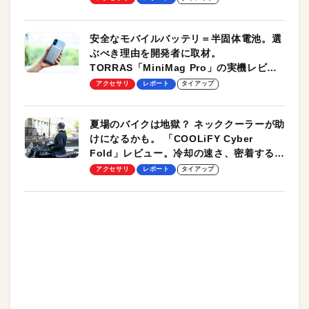
安全なモバイルバッテリ＝半固体電池。選
ぶべき理由を開発者に取材。
TORRAS「MiniMag Pro」の実機レビュ
ーも
アクセサリ
レポート
タイアップ
夏場のバイクは地獄？ ネッククーラーが助
けになるかも。 「COOLiFY Cyber
Fold」レビュー。冷却の速さ、密着する冷
却プレート、シンプルな操作性がグッド！
アクセサリ
レポート
タイアップ