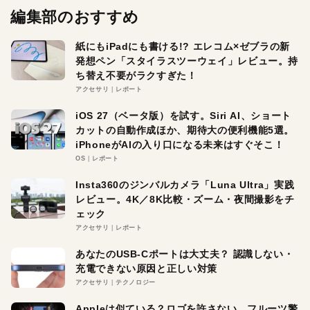
編集部のおすすめ
紙にもiPadにも書ける!? エレコム×ゼブラの新
発想ペン「スタイラスツーウェイ」レビュー。持
ち替え不要がラクすぎた！
アクセサリ
レポート
iOS 27（ベータ版）を試す。Siri AI、ショート
カットの自動作成ほか、期待大の便利機能5選。
iPhoneがAIの入り口になる未来はすぐそこ！
OS
レポート
Insta360のジンバルカメラ「Luna Ultra」実践
レビュー。4K／8K比較・ズーム・夜間撮影をチ
ェック
アクセサリ
レポート
あなたのUSB-Cポートは大丈夫？ 認識しない・
充電できない原因と正しい対策
アクセサリ
テクノロジー
Appleは似ている？ロゴを許さない。フルーツ警