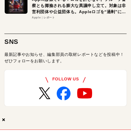
察とも揶揄される膨大な異議申し立て。対象は非
営利団体や公益団体も。Appleロゴを“過剰”に守
る理由とは
Apple
レポート
SNS
最新記事やお知らせ、編集部員の取材レポートなどを投稿中！
ぜひフォローをお願いします。
FOLLOW US
×
×
×