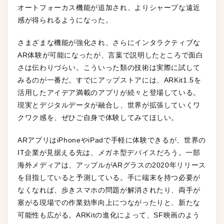
オートフォーカス機能が追加され、よりシャープな遠近
感が得られるようになった。
さまざまな機能が強化され、さらにインタラクティブな
AR体験が可能になったが、言葉で説明したところで面白
さは伝わりづらい。こういった類の技術は実際に試して
みるのが一番だ。すでにアップストアには、ARKit1.5を
活用したアイデア満載のアプリが続々と登場している。
現実とデジタルデータが融合し、世界が拡張していくワ
クワク感を、ぜひご自身で体験してみてほしい。
ARアプリはiPhoneやiPadで手軽に体験できるが、世界の
IT企業が見据える先は、メガネ型デバイスだろう。一部
海外メディアは、アップルがARグラスの2020年リリース
を目指していると予測している。手に端末を持つ必要が
なくなれば、歩きスマホの問題が解消されたり、両手が
塞がる現場での作業効率向上につながったりと、新たな
可能性も広がる。ARKitの進化によって、SF映画のよう