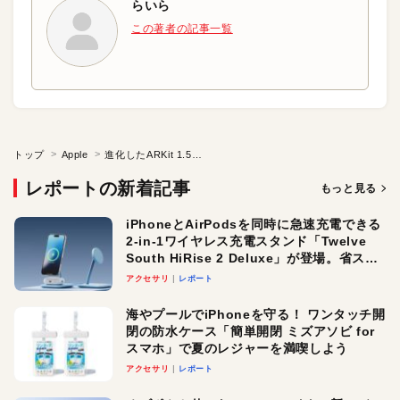
らいら
この著者の記事一覧
トップ
Apple
進化したARKit 1.5 対応アプリがストアに続々登場
レポートの新着記事
もっと見る
iPhoneとAirPodsを同時に急速充電できる
2-in-1ワイヤレス充電スタンド「Twelve
South HiRise 2 Deluxe」が登場。省スペ
ースでおしゃれに充電したい人にオスス
アクセサリ
レポート
メ！
海やプールでiPhoneを守る！ ワンタッチ開
閉の防水ケース「簡単開閉 ミズアソビ for
スマホ」で夏のレジャーを満喫しよう
アクセサリ
レポート