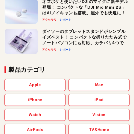
オズポケと使いたいDJIのマイクに新モデル
登場！ コンパクトな「DJI Mic Mini 2S」
はAIノイキャンも搭載。屋外でも快適に！
アクセサリ
レポート
ダイソーのタブレットスタンドがシンプル
イズベスト！ コンパクトな折りたたみ式で
ノートパソコンにも対応。カラバリ4つで選
べる楽しさも
アクセサリ
レポート
製品カテゴリ
Apple
Mac
iPhone
iPad
Watch
Vision
AirPods
TV&Home