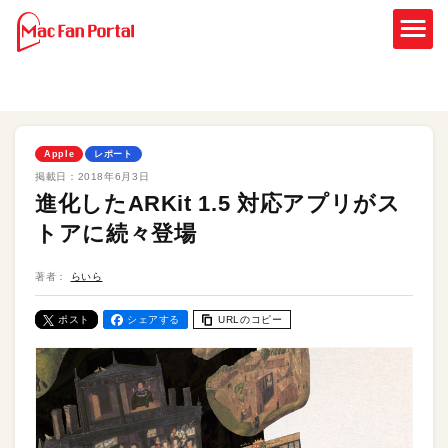
Apple
レポート
掲載日：
2018年6月3日
進化したARKit 1.5 対応アプリがス
トアに続々登場
著者：
らいら
ポスト
シェアする
URLのコピー