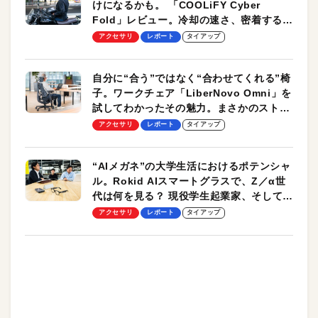
けになるかも。 「COOLiFY Cyber
Fold」レビュー。冷却の速さ、密着する冷
却プレート、シンプルな操作性がグッド！
アクセサリ
レポート
タイアップ
自分に“合う”ではなく“合わせてくれる”椅
子。ワークチェア「LiberNovo Omni」を
試してわかったその魅力。まさかのストレ
ッチ機能も搭載
アクセサリ
レポート
タイアップ
“AIメガネ”の大学生活におけるポテンシャ
ル。Rokid AIスマートグラスで、Z／α世
代は何を見る？ 現役学生起業家、そして教
授による体験会レポート【PR】
アクセサリ
レポート
タイアップ