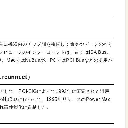
）
主に機器内のチップ間を接続して命令やデータのやり
ピュータのインターコネクトは、古くはISA Bus、
、MacではNuBusが、PCではPCI Busなどの汎用バ
terconnect）
して、PCI-SIGによって1992年に策定された汎用
Busに代わって、1995年リリースのPower Mac
採用され高性能化に貢献した。