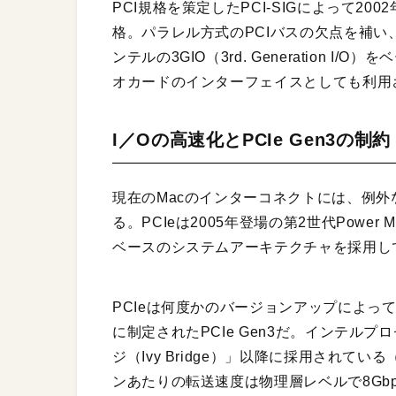
PCI規格を策定したPCI-SIGによって2
格。パラレル方式のPCIバスの欠点を補
ンテルの3GIO（3rd. Generation 
オカードのインターフェイスとしても利用
I／Oの高速化とPCIe Gen3の制約
現在のMacのインターコネクトには、例外な
る。PCIeは2005年登場の第2世代Power
ベースのシステムアーキテクチャを採用し
PCIeは何度かのバージョンアップによって
に制定されたPCIe Gen3だ。インテルプ
ジ（Ivy Bridge）」以降に採用されている（S
ンあたりの転送速度は物理層レベルで8Gb