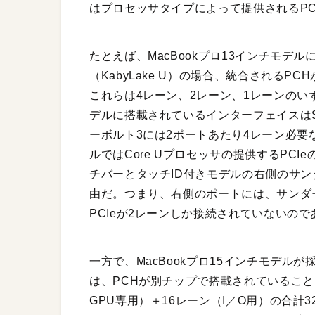
はプロセッサタイプによって提供されるPC
たとえば、MacBookプロ13インチモデル
（KabyLake U）の場合、統合されるPC
これらは4レーン、2レーン、1レーンの
デルに搭載されているインターフェイスはSS
ーボルト3には2ポートあたり4レーン必要
ルではCore Uプロセッサの提供するPC
チバーとタッチID付きモデルの右側のサン
由だ。つまり、右側のポートには、サンダーボル
PCIeが2レーンしか接続されていないので
一方で、MacBookプロ15インチモデルが採用
は、PCHが別チップで搭載されていることも
GPU専用）＋16レーン（I／O用）の合計