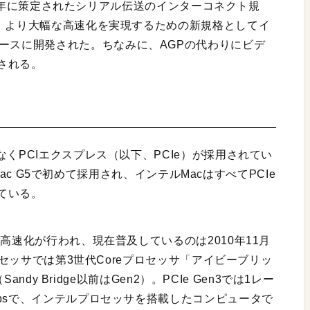
002年に策定されたシリアル伝送のインターコネクト規
い、より大幅な高速化を実現するための新規格としてイ
I/O）をベースに開発された。ちなみに、AGPの代わりにビデ
される。
くPCIエクスプレス（以下、PCIe）が採用されてい
 Mac G5で初めて採用され、インテルMacはすべてPCIe
ている。
高速化が行われ、現在普及しているのは2010年11月
ロセッサでは第3世代Coreプロセッサ「アイビーブリッ
andy Bridge以前はGen2）。PCIe Gen3では1レー
psで、インテルプロセッサを搭載したコンピュータで