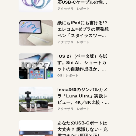
応USB-Cケーブルの性能
を検証。超コスパの1本を
アクセサリ
レポート
発見か？
紙にもiPadにも書ける!?
エレコム×ゼブラの新発想
ペン「スタイラスツーウ
ェイ」レビュー。持ち替
アクセサリ
レポート
え不要がラクすぎた！
iOS 27（ベータ版）を試
す。Siri AI、ショートカ
ットの自動作成ほか、期
待大の便利機能5選。
OS
レポート
iPhoneがAIの入り口にな
る未来はすぐそこ！
Insta360のジンバルカメ
ラ「Luna Ultra」実践レ
ビュー。4K／8K比較・ズ
ーム・夜間撮影をチェッ
アクセサリ
レポート
ク
あなたのUSB-Cポートは
大丈夫？ 認識しない・充
電できない原因と正しい