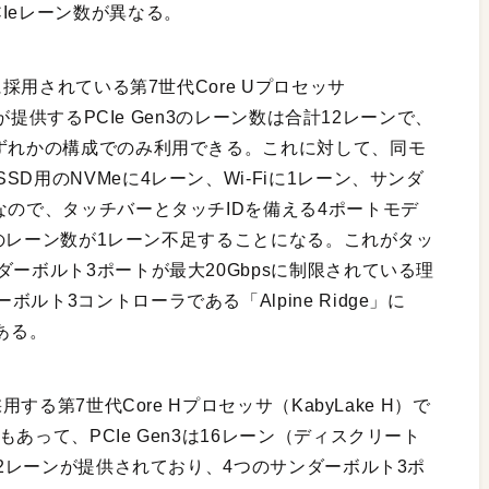
Ieレーン数が異なる。
に採用されている第7世代Core Uプロセッサ
Hが提供するPCIe Gen3のレーン数は合計12レーンで、
いずれかの構成でのみ利用できる。これに対して、同モ
D用のNVMeに4レーン、Wi-Fiに1レーン、サンダ
なので、タッチバーとタッチIDを備える4ポートモデ
Ieのレーン数が1レーン不足することになる。これがタッ
ダーボルト3ポートが最大20Gbpsに制限されている理
ト3コントローラである「Alpine Ridge」に
ある。
する第7世代Core Hプロセッサ（KabyLake H）で
あって、PCIe Gen3は16レーン（ディスクリート
32レーンが提供されており、4つのサンダーボルト3ポ