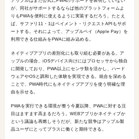
アップルはまだ公式にPWAのサポートを表明していない
が、同社がサポートするならば他のプラットフォームよ
りもPWAを便利に使えるように実装するだろう。たとえ
ば、サファリ11・1はペイメント・リクエストAPIもサポ
ートする。それによって、アップルペイ（Apple Pay）を
利用できる仕組みをPWAに組み込める。
ネイティブアプリの差別化にも取り組む必要がある。ア
ップルの場合、iOSデバイス向けにはプロセッサから独自
に開発しており、PWA以上にセンサ類を活かし、ハード
ウェアやOSと調和した体験を実現できる。統合を深める
ことで、PWA時代にもネイティブアプリを使う明確な理
由を示せる。
PWAを実行できる環境が整う今夏以降、PWAに対する注
目はますます高まるだろう。WEBアプリかネイティブか
という議論も再燃しそうだが、新たな競争はアップル製
品ユーザにとってプラスに働くと期待できる。