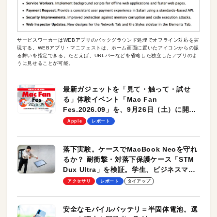
サービスワーカーはWEBアプリのバックグラウンド処理でオフライン対応を実
現する。WEBアプリ・マニフェストは、ホーム画面に置いたアイコンからの振
る舞いを指定できる。たとえば、URLバーなどを省略した独立したアプリのよ
うに見せることが可能。
最新ガジェットを「見て・触って・試せ
る」体験イベント「Mac Fan
Fes.2026.09」を、9月26日（土）に開催
します！
Apple
レポート
落下実験。ケースでMacBook Neoを守れ
るか？ 耐衝撃・対落下保護ケース「STM
Dux Ultra」を検証。学生、ビジネスマン
のモバイルユースに最適！
アクセサリ
レポート
タイアップ
安全なモバイルバッテリ＝半固体電池。選