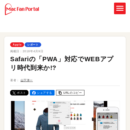
Apple
レポート
掲載日：
2018年4月9日
Safariの「PWA」対応でWEBアプ
リ時代到来か!?
著者：
山下洋一
ポスト
シェアする
URLのコピー