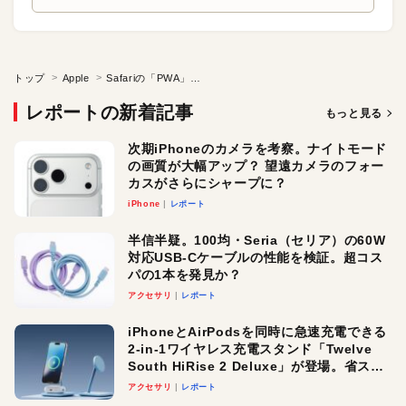
トップ
Apple
Safariの「PWA」対応でWEBアプリ時代到来か!?
レポートの新着記事
もっと見る
次期iPhoneのカメラを考察。ナイトモード
の画質が大幅アップ？ 望遠カメラのフォー
カスがさらにシャープに？
iPhone
レポート
半信半疑。100均・Seria（セリア）の60W
対応USB-Cケーブルの性能を検証。超コス
パの1本を発見か？
アクセサリ
レポート
iPhoneとAirPodsを同時に急速充電できる
2-in-1ワイヤレス充電スタンド「Twelve
South HiRise 2 Deluxe」が登場。省スペ
ースでおしゃれに充電したい人にオスス
アクセサリ
レポート
メ！