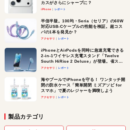
カスがさらにシャープに？
iPhone
レポート
半信半疑。100均・Seria（セリア）の60W
対応USB-Cケーブルの性能を検証。超コス
パの1本を発見か？
アクセサリ
レポート
iPhoneとAirPodsを同時に急速充電できる
2-in-1ワイヤレス充電スタンド「Twelve
South HiRise 2 Deluxe」が登場。省スペ
ースでおしゃれに充電したい人にオスス
アクセサリ
レポート
メ！
海やプールでiPhoneを守る！ ワンタッチ開
閉の防水ケース「簡単開閉 ミズアソビ for
スマホ」で夏のレジャーを満喫しよう
アクセサリ
レポート
製品カテゴリ