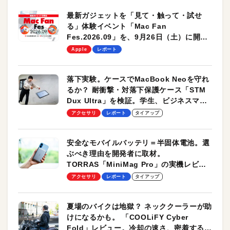
最新ガジェットを「見て・触って・試せ
る」体験イベント「Mac Fan
Fes.2026.09」を、9月26日（土）に開催
します！
Apple
レポート
落下実験。ケースでMacBook Neoを守れ
るか？ 耐衝撃・対落下保護ケース「STM
Dux Ultra」を検証。学生、ビジネスマン
のモバイルユースに最適！
アクセサリ
レポート
タイアップ
安全なモバイルバッテリ＝半固体電池。選
ぶべき理由を開発者に取材。
TORRAS「MiniMag Pro」の実機レビュ
ーも
アクセサリ
レポート
タイアップ
夏場のバイクは地獄？ ネッククーラーが助
けになるかも。 「COOLiFY Cyber
Fold」レビュー。冷却の速さ、密着する冷