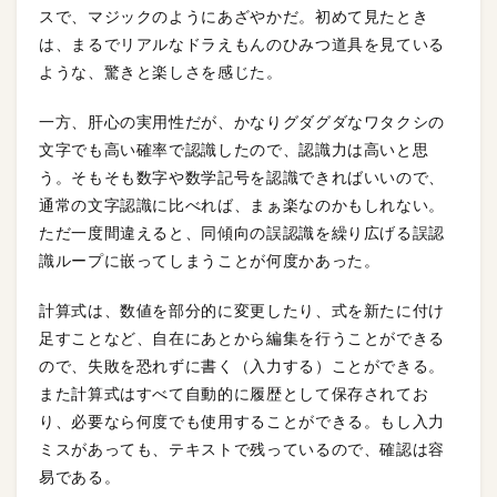
スで、マジックのようにあざやかだ。初めて見たとき
は、まるでリアルなドラえもんのひみつ道具を見ている
ような、驚きと楽しさを感じた。
一方、肝心の実用性だが、かなりグダグダなワタクシの
文字でも高い確率で認識したので、認識力は高いと思
う。そもそも数字や数学記号を認識できればいいので、
通常の文字認識に比べれば、まぁ楽なのかもしれない。
ただ一度間違えると、同傾向の誤認識を繰り広げる誤認
識ループに嵌ってしまうことが何度かあった。
計算式は、数値を部分的に変更したり、式を新たに付け
足すことなど、自在にあとから編集を行うことができる
ので、失敗を恐れずに書く（入力する）ことができる。
また計算式はすべて自動的に履歴として保存されてお
り、必要なら何度でも使用することができる。もし入力
ミスがあっても、テキストで残っているので、確認は容
易である。