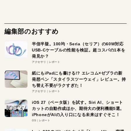
編集部のおすすめ
半信半疑。100均・Seria（セリア）の60W対応
USB-Cケーブルの性能を検証。超コスパの1本を
発見か？
アクセサリ
レポート
紙にもiPadにも書ける!? エレコム×ゼブラの新
発想ペン「スタイラスツーウェイ」レビュー。持
ち替え不要がラクすぎた！
アクセサリ
レポート
iOS 27（ベータ版）を試す。Siri AI、ショート
カットの自動作成ほか、期待大の便利機能5選。
iPhoneがAIの入り口になる未来はすぐそこ！
OS
レポート