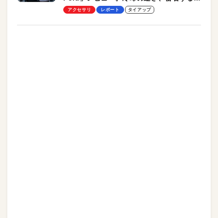
却プレート、シンプルな操作性がグッド！
アクセサリ
レポート
タイアップ