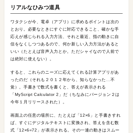
リアルなひみつ道具
ワタクシが今、電卓（アプリ）に求めるポイントは次の
とおり。必要なときにすぐに対応できること、確かな手
応えが感じられる入力方法、それと最近、指の動きに自
信をなくしつつあるので、何か新しい入力方法があると
いい（たとえば音声入力とか。ただシャイなので人前で
は絶対に使えない）。
すると、これらのニーズに応えてくれる計算アプリがあ
ったのだ（それも２０１２年から、知らなかった…不
覚）。手書きで数式を書くと、答えが表示される
「MyScript Calculator 2」だ（ちなみにバージョン２は
今年１月リリースされた）。
画面上の任意の場所に、たとえば「12×6」と手書きすれ
ば、すぐにデジタルテキストに変換され、答えを含む数
式「12×6=72」が表示される。その一連の動きはスムー