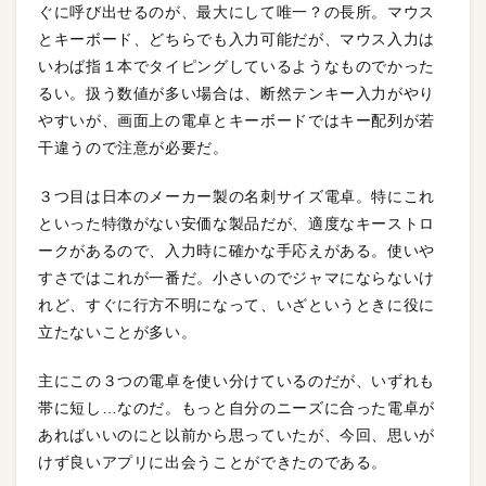
ぐに呼び出せるのが、最大にして唯一？の長所。マウス
とキーボード、どちらでも入力可能だが、マウス入力は
いわば指１本でタイピングしているようなものでかった
るい。扱う数値が多い場合は、断然テンキー入力がやり
やすいが、画面上の電卓とキーボードではキー配列が若
干違うので注意が必要だ。
３つ目は日本のメーカー製の名刺サイズ電卓。特にこれ
といった特徴がない安価な製品だが、適度なキーストロ
ークがあるので、入力時に確かな手応えがある。使いや
すさではこれが一番だ。小さいのでジャマにならないけ
れど、すぐに行方不明になって、いざというときに役に
立たないことが多い。
主にこの３つの電卓を使い分けているのだが、いずれも
帯に短し…なのだ。もっと自分のニーズに合った電卓が
あればいいのにと以前から思っていたが、今回、思いが
けず良いアプリに出会うことができたのである。