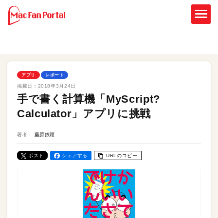
アプリ
レポート
掲載日：
2018年3月24日
手で書く計算機「MyScript?
Calculator」アプリに挑戦
著者：
藤原鉄頭
ポスト
シェアする
URLのコピー