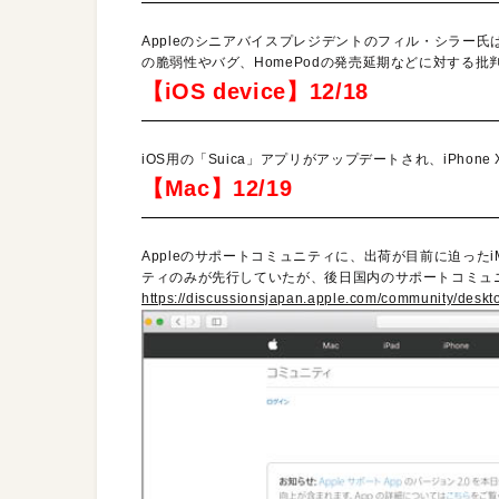
Appleのシニアバイスプレジデントのフィル・シラー氏は、1週
の脆弱性やバグ、HomePodの発売延期などに対する
【iOS device】12/18
iOS用の「Suica」アプリがアップデートされ、iPh
【Mac】12/19
Appleのサポートコミュニティに、出荷が目前に迫ったi
ティのみが先行していたが、後日国内のサポートコミュ
https://discussionsjapan.apple.com/community/desk