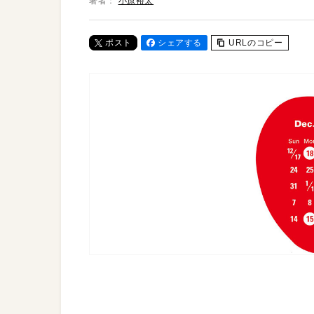
著者：
小原裕太
ポスト
シェアする
URLのコピー