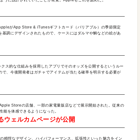
がApp Store & iTunesギフトカード（バリアブル）の季節限定
を基調にデザインされたもので、ケースにはダルマや鯛などの絵があ
トボックス的な仕組みを採用したアプリでそのオッズを公開するというルー
ので、今後開発者はガチャでアイテムが当たる確率を明示する必要が
Apple Storeの店舗、一部の家電量販店などで展示開始された。従来の
高性能を体感できるようになった。
紹介するウェルカムページが公開
c Proの精悍なデザイン、ハイパフォーマンス、拡張性といった魅力をイン