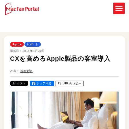
Apple
レポート
掲載日：
2018年1月30日
CXを高めるApple製品の客室導入
著者：
福田弘徳
ポスト
シェアする
URLのコピー