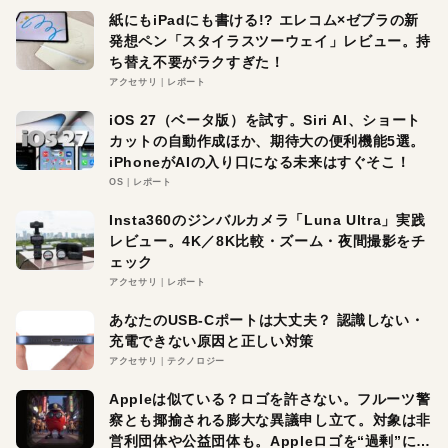
紙にもiPadにも書ける!? エレコム×ゼブラの新
発想ペン「スタイラスツーウェイ」レビュー。持
ち替え不要がラクすぎた！
アクセサリ
レポート
iOS 27（ベータ版）を試す。Siri AI、ショート
カットの自動作成ほか、期待大の便利機能5選。
iPhoneがAIの入り口になる未来はすぐそこ！
OS
レポート
Insta360のジンバルカメラ「Luna Ultra」実践
レビュー。4K／8K比較・ズーム・夜間撮影をチ
ェック
アクセサリ
レポート
あなたのUSB-Cポートは大丈夫？ 認識しない・
充電できない原因と正しい対策
アクセサリ
テクノロジー
Appleは似ている？ロゴを許さない。フルーツ警
察とも揶揄される膨大な異議申し立て。対象は非
営利団体や公益団体も。Appleロゴを“過剰”に守