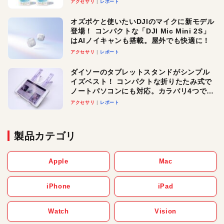
アクセサリ
レポート
オズポケと使いたいDJIのマイクに新モデル
登場！ コンパクトな「DJI Mic Mini 2S」
はAIノイキャンも搭載。屋外でも快適に！
アクセサリ
レポート
ダイソーのタブレットスタンドがシンプル
イズベスト！ コンパクトな折りたたみ式で
ノートパソコンにも対応。カラバリ4つで選
べる楽しさも
アクセサリ
レポート
製品カテゴリ
Apple
Mac
iPhone
iPad
Watch
Vision