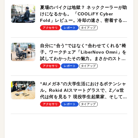
夏場のバイクは地獄？ ネッククーラーが助
けになるかも。 「COOLiFY Cyber
Fold」レビュー。冷却の速さ、密着する冷
却プレート、シンプルな操作性がグッド！
アクセサリ
レポート
タイアップ
自分に“合う”ではなく“合わせてくれる”椅
子。ワークチェア「LiberNovo Omni」を
試してわかったその魅力。まさかのストレ
ッチ機能も搭載
アクセサリ
レポート
タイアップ
“AIメガネ”の大学生活におけるポテンシャ
ル。Rokid AIスマートグラスで、Z／α世
代は何を見る？ 現役学生起業家、そして教
授による体験会レポート【PR】
アクセサリ
レポート
タイアップ