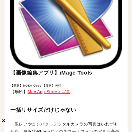
【画像編集アプリ】iMage Tools
【開発】MOKA Code 【価格】無料
【場所】
Mac App Store＞写真
一括リサイズだけじゃない
×
×
×
一眼レフやコンパクトデジタルカメラの写真はいわずも
がな、最近はiPhoneなどのスマートフォンの写真も高画