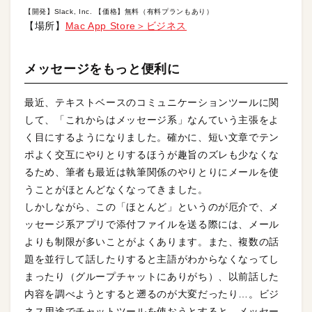
【開発】Slack, Inc. 【価格】無料（有料プランもあり）
【場所】
Mac App Store＞ビジネス
メッセージをもっと便利に
最近、テキストベースのコミュニケーションツールに関
して、「これからはメッセージ系」なんていう主張をよ
く目にするようになりました。確かに、短い文章でテン
ポよく交互にやりとりするほうが趣旨のズレも少なくな
るため、筆者も最近は執筆関係のやりとりにメールを使
うことがほとんどなくなってきました。
しかしながら、この「ほとんど」というのが厄介で、メ
ッセージ系アプリで添付ファイルを送る際には、メール
よりも制限が多いことがよくあります。また、複数の話
題を並行して話したりすると主語がわからなくなってし
まったり（グループチャットにありがち）、以前話した
内容を調べようとすると遡るのが大変だったり…。ビジ
ネス用途でチャットツールを使おうとすると、メッセー