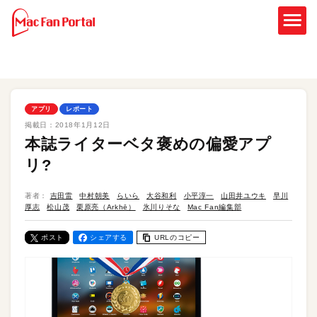
アプリ
レポート
掲載日：
2018年1月12日
本誌ライターベタ褒めの偏愛アプ
リ?
著者：
吉田雷
中村朝美
らいら
大谷和利
小平淳一
山田井ユウキ
早川
厚志
松山茂
栗原亮（Arkhē）
氷川りそな
Mac Fan編集部
ポスト
シェアする
URLのコピー