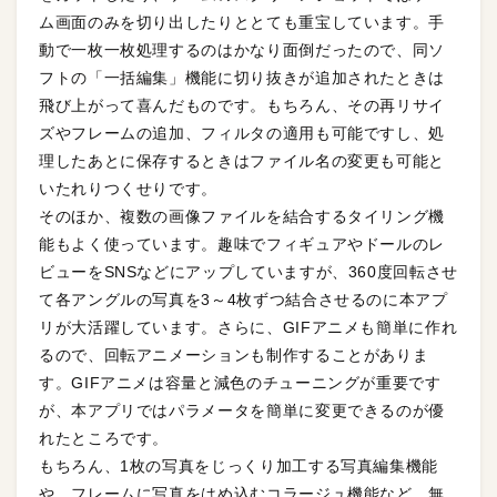
ム画面のみを切り出したりととても重宝しています。手
動で一枚一枚処理するのはかなり面倒だったので、同ソ
フトの「一括編集」機能に切り抜きが追加されたときは
飛び上がって喜んだものです。もちろん、その再リサイ
ズやフレームの追加、フィルタの適用も可能ですし、処
理したあとに保存するときはファイル名の変更も可能と
いたれりつくせりです。
そのほか、複数の画像ファイルを結合するタイリング機
能もよく使っています。趣味でフィギュアやドールのレ
ビューをSNSなどにアップしていますが、360度回転させ
て各アングルの写真を3～4枚ずつ結合させるのに本アプ
リが大活躍しています。さらに、GIFアニメも簡単に作れ
るので、回転アニメーションも制作することがありま
す。GIFアニメは容量と減色のチューニングが重要です
が、本アプリではパラメータを簡単に変更できるのが優
れたところです。
もちろん、1枚の写真をじっくり加工する写真編集機能
や、フレームに写真をはめ込むコラージュ機能など、無