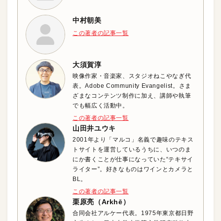
中村朝美
この著者の記事一覧
大須賀淳
映像作家・音楽家、スタジオねこやなぎ代
表。Adobe Community Evangelist。さま
ざまなコンテンツ制作に加え、講師や執筆
でも幅広く活動中。
この著者の記事一覧
山田井ユウキ
2001年より「マルコ」名義で趣味のテキス
トサイトを運営しているうちに、いつのま
にか書くことが仕事になっていた“テキサイ
ライター”。好きなものはワインとカメラと
BL。
この著者の記事一覧
栗原亮（Arkhē）
合同会社アルケー代表。1975年東京都日野