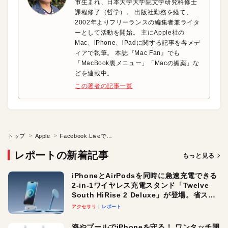
市生まれ、日本大学大学院文学研究科修士
課程修了（哲学）。 出版社勤務を経て、
2002年よりフリーランスの編集者兼ライタ
ーとして活動を開始。 主にApple社の
Mac、iPhone、iPadに関する記事を各メデ
ィアで執筆。 本誌『Mac Fan』でも
「MacBook裏メニュー」「Macの媚薬」な
どを連載中。
この著者の記事一覧
トップ
Apple
Facebook Liveで動画をライブ配信しよう！
レポートの新着記事
もっと見る
iPhoneとAirPodsを同時に急速充電できる
2-in-1ワイヤレス充電スタンド「Twelve
South HiRise 2 Deluxe」が登場。省スペ
ースでおしゃれに充電したい人にオスス
アクセサリ
レポート
メ！
海やプールでiPhoneを守る！ ワンタッチ開