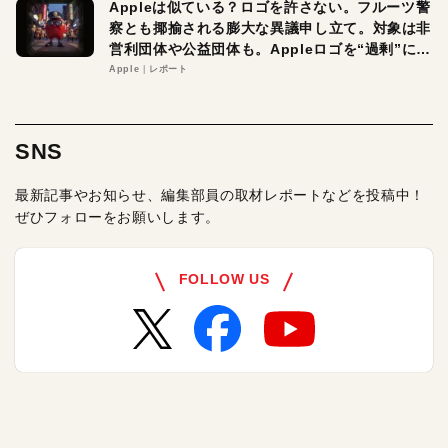
Appleは似ている？ロゴを許さない。フルーツ警
察とも揶揄される膨大な異議申し立て。対象は非
営利団体や公益団体も。Appleロゴを“過剰”に守
る理由とは
Apple
レポート
SNS
最新記事やお知らせ、編集部員の取材レポートなどを投稿中！
ぜひフォローをお願いします。
FOLLOW US