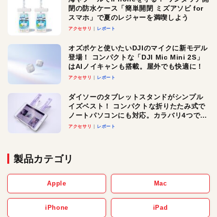
閉の防水ケース「簡単開閉 ミズアソビ for
スマホ」で夏のレジャーを満喫しよう
アクセサリ
レポート
オズポケと使いたいDJIのマイクに新モデル
登場！ コンパクトな「DJI Mic Mini 2S」
はAIノイキャンも搭載。屋外でも快適に！
アクセサリ
レポート
ダイソーのタブレットスタンドがシンプル
イズベスト！ コンパクトな折りたたみ式で
ノートパソコンにも対応。カラバリ4つで選
べる楽しさも
アクセサリ
レポート
製品カテゴリ
Apple
Mac
iPhone
iPad