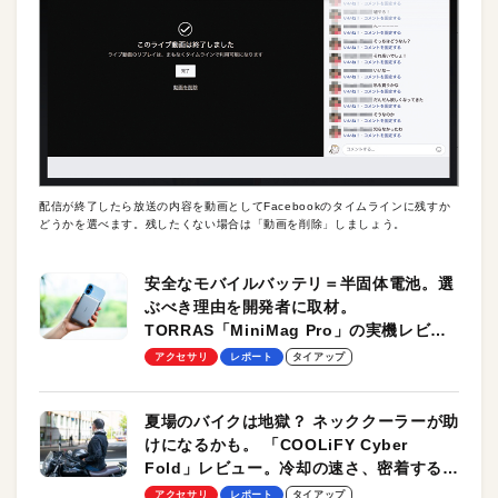
配信が終了したら放送の内容を動画としてFacebookのタイムラインに残すか
どうかを選べます。残したくない場合は「動画を削除」しましょう。
安全なモバイルバッテリ＝半固体電池。選
ぶべき理由を開発者に取材。
TORRAS「MiniMag Pro」の実機レビュ
ーも
アクセサリ
レポート
タイアップ
夏場のバイクは地獄？ ネッククーラーが助
けになるかも。 「COOLiFY Cyber
Fold」レビュー。冷却の速さ、密着する冷
却プレート、シンプルな操作性がグッド！
アクセサリ
レポート
タイアップ