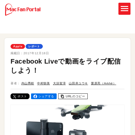
Apple
レポート
掲載日：
2017年12月18日
Facebook Liveで動画をライブ配信
しよう！
著者：
内山秀樹
中村朝美
大須賀淳
山田井ユウキ
栗原亮（Arkhē）
ポスト
シェアする
URLのコピー