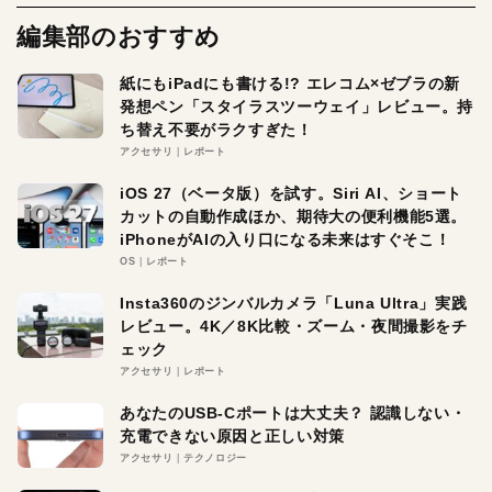
編集部のおすすめ
紙にもiPadにも書ける!? エレコム×ゼブラの新
発想ペン「スタイラスツーウェイ」レビュー。持
ち替え不要がラクすぎた！
アクセサリ
レポート
iOS 27（ベータ版）を試す。Siri AI、ショート
カットの自動作成ほか、期待大の便利機能5選。
iPhoneがAIの入り口になる未来はすぐそこ！
OS
レポート
Insta360のジンバルカメラ「Luna Ultra」実践
レビュー。4K／8K比較・ズーム・夜間撮影をチ
ェック
アクセサリ
レポート
あなたのUSB-Cポートは大丈夫？ 認識しない・
充電できない原因と正しい対策
アクセサリ
テクノロジー