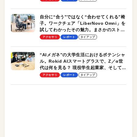
自分に“合う”ではなく“合わせてくれる”椅
子。ワークチェア「LiberNovo Omni」を
試してわかったその魅力。まさかのストレ
ッチ機能も搭載
アクセサリ
レポート
タイアップ
“AIメガネ”の大学生活におけるポテンシャ
ル。Rokid AIスマートグラスで、Z／α世
代は何を見る？ 現役学生起業家、そして教
授による体験会レポート【PR】
アクセサリ
レポート
タイアップ