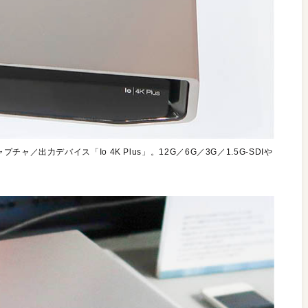
続のキャプチャ／出力デバイス「Io 4K Plus」。12G／6G／3G／1.5G-SDIや