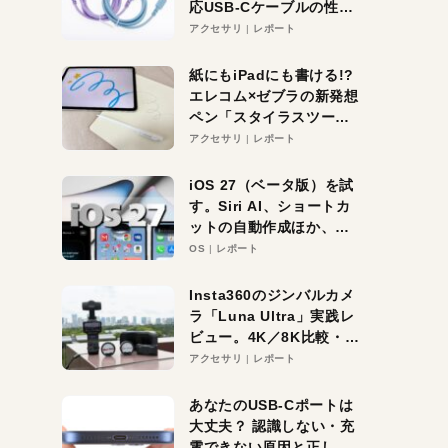
応USB-Cケーブルの性能
を検証。超コスパの1本を
アクセサリ
レポート
発見か？
紙にもiPadにも書ける!?
エレコム×ゼブラの新発想
ペン「スタイラスツーウ
ェイ」レビュー。持ち替
アクセサリ
レポート
え不要がラクすぎた！
iOS 27（ベータ版）を試
す。Siri AI、ショートカ
ットの自動作成ほか、期
待大の便利機能5選。
OS
レポート
iPhoneがAIの入り口にな
る未来はすぐそこ！
Insta360のジンバルカメ
ラ「Luna Ultra」実践レ
ビュー。4K／8K比較・ズ
ーム・夜間撮影をチェッ
アクセサリ
レポート
ク
あなたのUSB-Cポートは
大丈夫？ 認識しない・充
電できない原因と正しい