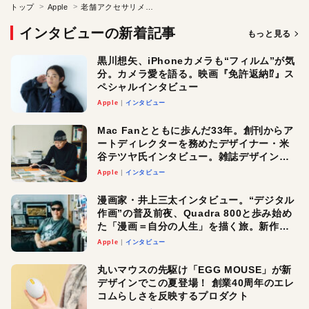
トップ
Apple
老舗アクセサリメーカーが重視し続けてきたもの
インタビューの新着記事
もっと見る
黒川想矢、iPhoneカメラも“フィルム”が気
分。カメラ愛を語る。映画『免許返納⁉︎』ス
ペシャルインタビュー
Apple
インタビュー
Mac Fanとともに歩んだ33年。創刊からア
ートディレクターを務めたデザイナー・米
谷テツヤ氏インタビュー。雑誌デザインの
真髄と今後
Apple
インタビュー
漫画家・井上三太インタビュー。“デジタル
作画”の普及前夜、Quadra 800と歩み始め
た「漫画＝自分の人生」を描く旅。新作
『惨家』に込めた想い
Apple
インタビュー
丸いマウスの先駆け「EGG MOUSE」が新
デザインでこの夏登場！ 創業40周年のエレ
コムらしさを反映するプロダクト