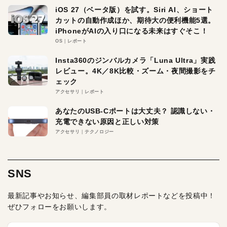
iOS 27（ベータ版）を試す。Siri AI、ショート
カットの自動作成ほか、期待大の便利機能5選。
iPhoneがAIの入り口になる未来はすぐそこ！
OS
レポート
Insta360のジンバルカメラ「Luna Ultra」実践
レビュー。4K／8K比較・ズーム・夜間撮影をチ
ェック
アクセサリ
レポート
あなたのUSB-Cポートは大丈夫？ 認識しない・
充電できない原因と正しい対策
アクセサリ
テクノロジー
SNS
最新記事やお知らせ、編集部員の取材レポートなどを投稿中！
ぜひフォローをお願いします。