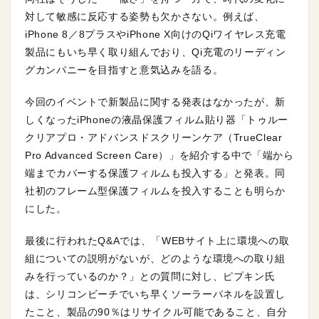
対して敏感に反応する姿勢も欠かさない。例えば、
iPhone 8／8プラスやiPhone X向けのQiワイヤレス充電
製品にもいち早く取り組んでおり、Qi充電のリーディン
グカンパニーを目指すと意気込みを語る。
今回のイベントで新製品に関する発表はなかったが、新
しくなったiPhoneの液晶保護フィルム貼り器「トゥルー
クリアプロ・アドバンスドスクリーンケア（TrueClear
Pro Advanced Screen Care）」を紹介する中で「端から
端までカバーする保護フィルムも投入する」と発表。同
社初のフレーム型保護フィルムを投入することも明らか
にした。
最後に行われたQ&Aでは、「WEBサイト上に環境への取
組についての説明がないが、どのような環境への取り組
みを行っているのか？」との質問に対し、ピプキン氏
は、シリコンビーチでいち早くソーラーパネルを設置し
たこと、製品の90％はリサイクル可能であること、自分