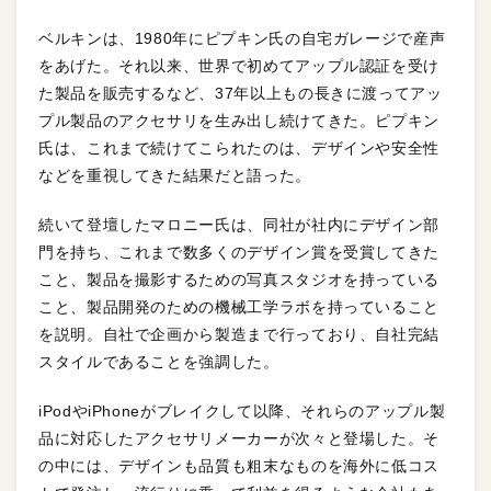
ベルキンは、1980年にピプキン氏の自宅ガレージで産声
をあげた。それ以来、世界で初めてアップル認証を受け
た製品を販売するなど、37年以上もの長きに渡ってアッ
プル製品のアクセサリを生み出し続けてきた。ピプキン
氏は、これまで続けてこられたのは、デザインや安全性
などを重視してきた結果だと語った。
続いて登壇したマロニー氏は、同社が社内にデザイン部
門を持ち、これまで数多くのデザイン賞を受賞してきた
こと、製品を撮影するための写真スタジオを持っている
こと、製品開発のための機械工学ラボを持っていること
を説明。自社で企画から製造まで行っており、自社完結
スタイルであることを強調した。
iPodやiPhoneがブレイクして以降、それらのアップル製
品に対応したアクセサリメーカーが次々と登場した。そ
の中には、デザインも品質も粗末なものを海外に低コス