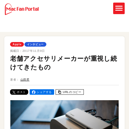
Apple
インタビュー
掲載日：
2017年11月9日
老舗アクセサリメーカーが重視し続
けてきたもの
著者：
山田昇
ポスト
シェアする
URLのコピー