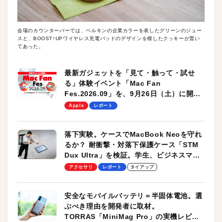
会場のカウンターバーでは、ベルキンの企業カラーを表したグリーンのジュー
スと、BOOST↑UPワイヤレス充電パッドのデザインを模したクッキーが置い
てあった。
最新ガジェットを「見て・触って・試せ
る」体験イベント「Mac Fan
Fes.2026.09」を、9月26日（土）に開催
します！
Apple
レポート
落下実験。ケースでMacBook Neoを守れ
るか？ 耐衝撃・対落下保護ケース「STM
Dux Ultra」を検証。学生、ビジネスマン
のモバイルユースに最適！
アクセサリ
レポート
タイアップ
安全なモバイルバッテリ＝半固体電池。選
ぶべき理由を開発者に取材。
TORRAS「MiniMag Pro」の実機レビュ