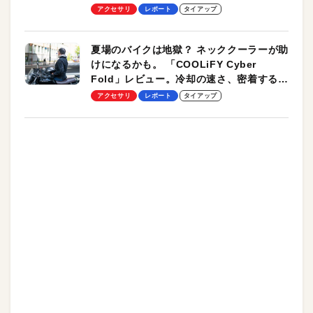
ーも
アクセサリ
レポート
タイアップ
夏場のバイクは地獄？ ネッククーラーが助
けになるかも。 「COOLiFY Cyber
Fold」レビュー。冷却の速さ、密着する冷
却プレート、シンプルな操作性がグッド！
アクセサリ
レポート
タイアップ