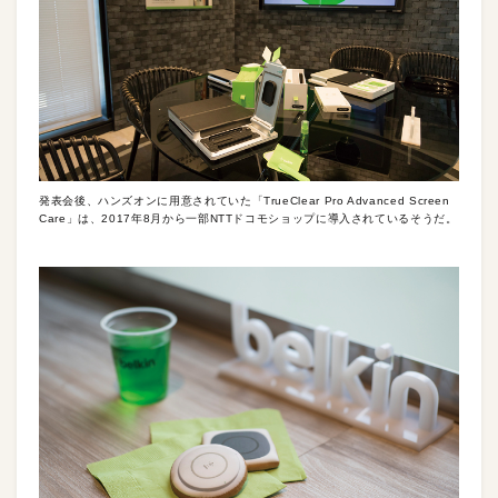
発表会後、ハンズオンに用意されていた「TrueClear Pro Advanced Screen
Care」は、2017年8月から一部NTTドコモショップに導入されているそうだ。