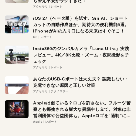
ち替え不要がラクすぎた！
アクセサリ
レポート
iOS 27（ベータ版）を試す。Siri AI、ショート
カットの自動作成ほか、期待大の便利機能5選。
iPhoneがAIの入り口になる未来はすぐそこ！
OS
レポート
Insta360のジンバルカメラ「Luna Ultra」実践
レビュー。4K／8K比較・ズーム・夜間撮影をチ
ェック
アクセサリ
レポート
あなたのUSB-Cポートは大丈夫？ 認識しない・
充電できない原因と正しい対策
アクセサリ
テクノロジー
Appleは似ている？ロゴを許さない。フルーツ警
察とも揶揄される膨大な異議申し立て。対象は非
営利団体や公益団体も。Appleロゴを“過剰”に守
る理由とは
Apple
レポート