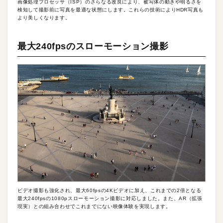
画像処理プロセッサ（ISP）のさらなる改良により、被写体の動きや明るさを
検知して撮影前に写真を最適な状態にします。これらの技術によりHDR写真も
より美しくなります。
最大240fpsのスローモーション撮影
ビデオ撮影も強化され、最大60fpsの4Kビデオに加え、これまでの2倍となる
最大240fpsの1080pスローモーション撮影に対応しました。また、AR（拡張
現実）との組み合わせでこれまでにない映像体験を実現します。