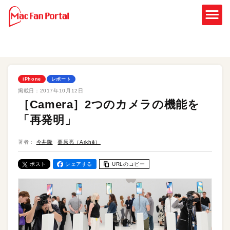
iPhone
レポート
掲載日：
2017年10月12日
［Camera］2つのカメラの機能を
「再発明」
著者：
今井隆
栗原亮（Arkhē）
ポスト
シェアする
URLのコピー