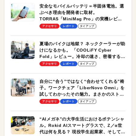
安全なモバイルバッテリ＝半固体電池。選
ぶべき理由を開発者に取材。
TORRAS「MiniMag Pro」の実機レビュ
ーも
アクセサリ
レポート
タイアップ
夏場のバイクは地獄？ ネッククーラーが助
けになるかも。 「COOLiFY Cyber
Fold」レビュー。冷却の速さ、密着する冷
却プレート、シンプルな操作性がグッド！
アクセサリ
レポート
タイアップ
自分に“合う”ではなく“合わせてくれる”椅
子。ワークチェア「LiberNovo Omni」を
試してわかったその魅力。まさかのストレ
ッチ機能も搭載
アクセサリ
レポート
タイアップ
“AIメガネ”の大学生活におけるポテンシャ
ル。Rokid AIスマートグラスで、Z／α世
代は何を見る？ 現役学生起業家、そして教