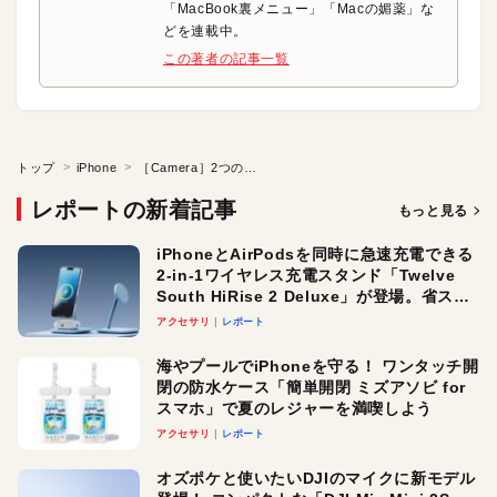
「MacBook裏メニュー」「Macの媚薬」な
どを連載中。
この著者の記事一覧
トップ
iPhone
［Camera］2つのカメラの機能を「再発明」
レポートの新着記事
もっと見る
iPhoneとAirPodsを同時に急速充電できる
2-in-1ワイヤレス充電スタンド「Twelve
South HiRise 2 Deluxe」が登場。省スペ
ースでおしゃれに充電したい人にオスス
アクセサリ
レポート
メ！
海やプールでiPhoneを守る！ ワンタッチ開
閉の防水ケース「簡単開閉 ミズアソビ for
スマホ」で夏のレジャーを満喫しよう
アクセサリ
レポート
オズポケと使いたいDJIのマイクに新モデル