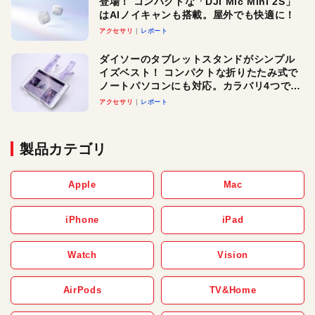
登場！ コンパクトな「DJI Mic Mini 2S」
はAIノイキャンも搭載。屋外でも快適に！
アクセサリ
レポート
ダイソーのタブレットスタンドがシンプル
イズベスト！ コンパクトな折りたたみ式で
ノートパソコンにも対応。カラバリ4つで選
べる楽しさも
アクセサリ
レポート
製品カテゴリ
Apple
Mac
iPhone
iPad
Watch
Vision
AirPods
TV&Home