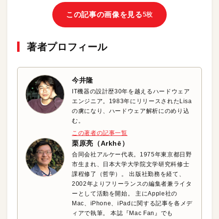
この記事の画像を見る
5枚
著者プロフィール
今井隆
IT機器の設計歴30年を越えるハードウェア
エンジニア。1983年にリリースされたLisa
の虜になり、ハードウェア解析にのめり込
む。
この著者の記事一覧
栗原亮（Arkhē）
合同会社アルケー代表。1975年東京都日野
市生まれ、日本大学大学院文学研究科修士
課程修了（哲学）。 出版社勤務を経て、
2002年よりフリーランスの編集者兼ライタ
ーとして活動を開始。 主にApple社の
Mac、iPhone、iPadに関する記事を各メデ
ィアで執筆。 本誌『Mac Fan』でも