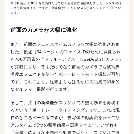
手ぶれ補正（OIS）を広角側だけでなく望遠側にも搭載しました。レンズの明
るさも広角側はf1.8ですが、望遠側がf2.8からf2.4へとスペックアップしてい
ます。
前面のカメラが大幅に強化
また、前面のフェイスタイムカメラも大幅に強化されま
した。後述（34ページ）のフェイスIDのために開発され
た700万画素の「トゥルーデプス（TrueDepth）カメラ」
が搭載により、背面だけでなく前面のカメラでも被写界
深度エフェクトを使ったポートレートモード撮影が可能
です。これにより、従来よりもはるかに高品質で印象的
なセルフィー撮影が行えます。
そして、注目の新機能がスタジオでの照明効果を再現す
るという「ポートレートライティング」です。これは現
在のところベータ版ですが、被写体の顔認識を行ってリ
アルタイムで5つの照明効果を選択できます。いずれも
「美肌」のような不自然な効果ではなく、スタジオで撮