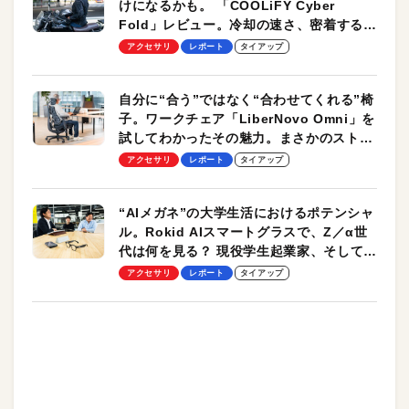
けになるかも。 「COOLiFY Cyber
Fold」レビュー。冷却の速さ、密着する冷
却プレート、シンプルな操作性がグッド！
アクセサリ
レポート
タイアップ
自分に“合う”ではなく“合わせてくれる”椅
子。ワークチェア「LiberNovo Omni」を
試してわかったその魅力。まさかのストレ
ッチ機能も搭載
アクセサリ
レポート
タイアップ
“AIメガネ”の大学生活におけるポテンシャ
ル。Rokid AIスマートグラスで、Z／α世
代は何を見る？ 現役学生起業家、そして教
授による体験会レポート【PR】
アクセサリ
レポート
タイアップ