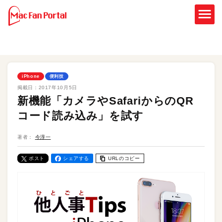
iPhone
便利技
掲載日：
2017年10月5日
新機能「カメラやSafariからのQR
コード読み込み」を試す
著者：
今淳一
ポスト
シェアする
URLのコピー