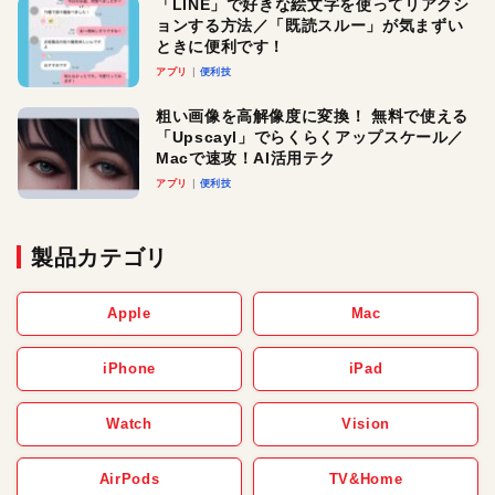
「LINE」で好きな絵文字を使ってリアクシ
ョンする方法／「既読スルー」が気まずい
ときに便利です！
アプリ
便利技
粗い画像を高解像度に変換！ 無料で使える
「Upscayl」でらくらくアップスケール／
Macで速攻！AI活用テク
アプリ
便利技
製品カテゴリ
Apple
Mac
iPhone
iPad
Watch
Vision
AirPods
TV&Home