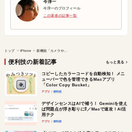
今淳一
今淳一のプロフィール
この著者の記事一覧
トップ
iPhone
新機能「カメラやSafariからのQRコード読み込み」を試す
便利技の新着記事
もっと見る
コピーしたカラーコードを自動検知！ メニ
ューバーで色を管理できるMacアプリ
「Color Copy Bucket」
アプリ
便利技
デザインセンスはAIで補う！ Geminiを使え
ば問題点が浮き彫りに⁉︎／Macで速攻！AI活
用テク
アプリ
便利技