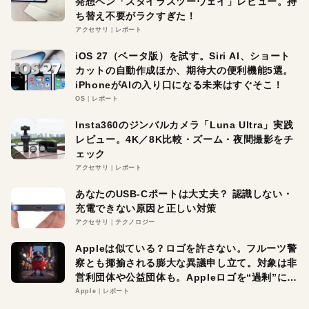
発想ペン「スタイラスツーウェイ」レビュー。持
ち替え不要がラクすぎた！
アクセサリ
レポート
iOS 27（ベータ版）を試す。Siri AI、ショート
カットの自動作成ほか、期待大の便利機能5選。
iPhoneがAIの入り口になる未来はすぐそこ！
OS
レポート
Insta360のジンバルカメラ「Luna Ultra」実践
レビュー。4K／8K比較・ズーム・夜間撮影をチ
ェック
アクセサリ
レポート
あなたのUSB-Cポートは大丈夫？ 認識しない・
充電できない原因と正しい対策
アクセサリ
テクノロジー
Appleは似ている？ロゴを許さない。フルーツ警
察とも揶揄される膨大な異議申し立て。対象は非
営利団体や公益団体も。Appleロゴを“過剰”に守
る理由とは
Apple
レポート