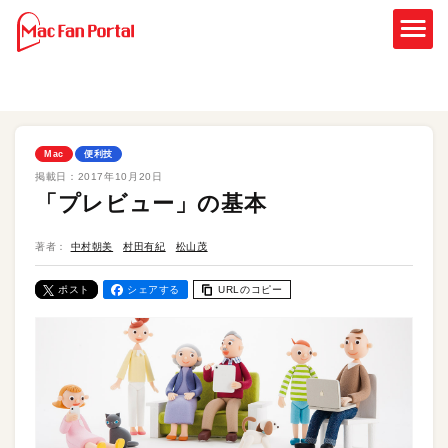
Mac
便利技
掲載日：
2017年10月20日
「プレビュー」の基本
著者：
中村朝美
村田有紀
松山茂
ポスト
シェアする
URLのコピー