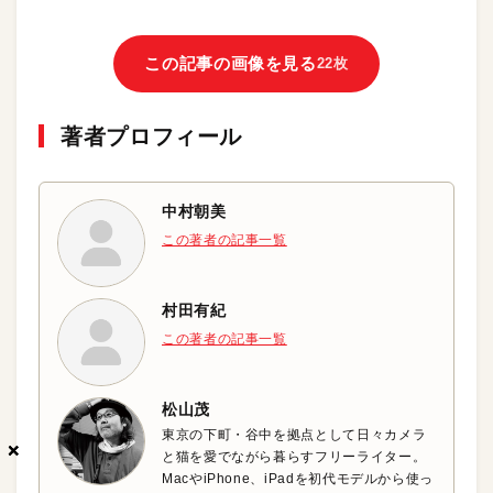
この記事の画像を見る
22枚
著者プロフィール
中村朝美
この著者の記事一覧
村田有紀
この著者の記事一覧
松山茂
東京の下町・谷中を拠点として日々カメラ
×
×
×
と猫を愛でながら暮らすフリーライター。
MacやiPhone、iPadを初代モデルから使っ