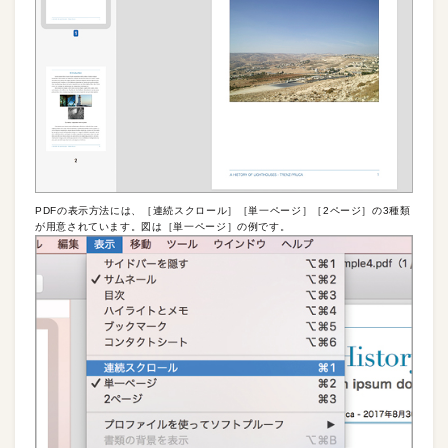
PDFの表示方法には、［連続スクロール］［単一ページ］［2ページ］の3種類
が用意されています。図は［単一ページ］の例です。