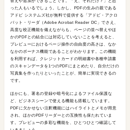
替えや追加ができることです。「え、それだけ？」と思
った人もいるでしょう。しかし、PDFの生みの親である
アドビ システムズ社が無料で提供する「アドビ・アクロ
バット・リーダ（Adobe Acrobat Reader DC」でさえ、
高度な校正機能を備えながらも、ページの並べ替えやほ
かのPDFとの結合には対応していないことを考えると、
プレビューにおけるページ操作の自由度の高さは、なか
なかのボーナス機能であることがわかります。この機能
を利用すれば、クレジットカードの明細書や各種申請書
のスキャンデータを1つのPDFにまとめたり、自分だけの
写真集を作ったりといったことが、簡単に実現できるの
です。
ほかにも、署名の登録や暗号化によるファイル保護な
ど、ビジネスシーンで使える機能も搭載しています。
PDFに欠かせない注釈機能にはハイライトとメモが用意
され、ほかのPDFリーダーとの互換性も保たれていま
す。プレビューの多彩な機能を、ひとつひとつ確認して
いきましょう。