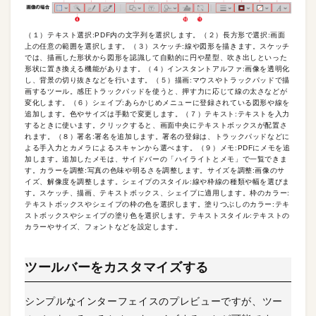
（１）テキスト選択:PDF内の文字列を選択します。（２）長方形で選択:画面
上の任意の範囲を選択します。（３）スケッチ:線や図形を描きます。スケッチ
では、描画した形状から図形を認識して自動的に円や星型、吹き出しといった
形状に置き換える機能があります。（４）インスタントアルファ:画像を透明化
し、背景の切り抜きなどを行います。（５）描画:マウスやトラックパッドで描
画するツール。感圧トラックパッドを使うと、押す力に応じて線の太さなどが
変化します。（６）シェイプ:あらかじめメニューに登録されている図形や線を
追加します。色やサイズは手動で変更します。（７）テキスト:テキストを入力
するときに使います。クリックすると、画面中央にテキストボックスが配置さ
れます。（８）署名:署名を追加します。署名の登録は、トラックパッドなどに
よる手入力とカメラによるスキャンから選べます。（９）メモ:PDFにメモを追
加します。追加したメモは、サイドバーの「ハイライトとメモ」で一覧できま
す。カラーを調整:写真の色味や明るさを調整します。サイズを調整:画像のサ
イズ、解像度を調整します。シェイプのスタイル:線や枠線の種類や幅を選びま
す。スケッチ、描画、テキストボックス、シェイプに適用します。枠のカラー:
テキストボックスやシェイプの枠の色を選択します。塗りつぶしのカラー:テキ
ストボックスやシェイプの塗り色を選択します。テキストスタイル:テキストの
カラーやサイズ、フォントなどを設定します。
ツールバーをカスタマイズする
シンプルなインターフェイスのプレビューですが、ツー