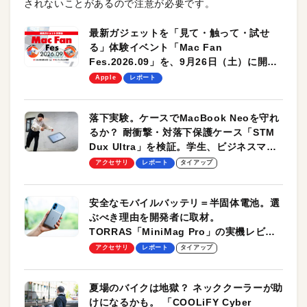
されないことがあるので注意が必要です。
最新ガジェットを「見て・触って・試せ
る」体験イベント「Mac Fan
Fes.2026.09」を、9月26日（土）に開催
します！
Apple
レポート
落下実験。ケースでMacBook Neoを守れ
るか？ 耐衝撃・対落下保護ケース「STM
Dux Ultra」を検証。学生、ビジネスマン
のモバイルユースに最適！
アクセサリ
レポート
タイアップ
安全なモバイルバッテリ＝半固体電池。選
ぶべき理由を開発者に取材。
TORRAS「MiniMag Pro」の実機レビュ
ーも
アクセサリ
レポート
タイアップ
夏場のバイクは地獄？ ネッククーラーが助
けになるかも。 「COOLiFY Cyber