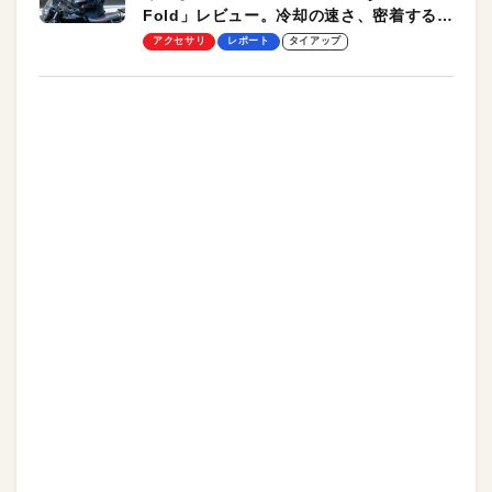
Fold」レビュー。冷却の速さ、密着する冷
却プレート、シンプルな操作性がグッド！
アクセサリ
レポート
タイアップ