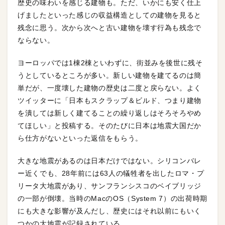
歴史の味わいを感じる建物も。ただ、いかにも安く仕上
げましたといった感じの収益構造としての建物を見ると
残念に思う。次から次へと古い建物を壊す行為も残念で
ならない。
ヨーロッパでは1棟2棟といわずに、街並みを後世に残そ
うとしているところが多い。新しい建物を建てるのは簡
単だが、一度壊した建物の歴史は二度と戻らない。よく
ツイッターに「日本もスクラップ＆ビルド、つまり建物
を潰しては新しく建てることの繰り返しはそろそろやめ
てほしい」と投稿する。そのたびに日本は地震大国だか
ら仕方がないといった返信をもらう。
大きな地震があるのは日本だけではない。シリコンバレ
ー近くでも、28年前には63人の犠牲者を出したロマ・プ
リータ大地震があり、サンフランシスコのベイブリッジ
の一部が倒壊。当時のMacのOS（System 7）の出荷時期
にも大きな影響が及んだし、歴史にはそれ以前にもいく
つかの大地震が記録されている。