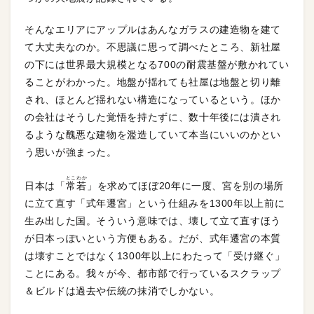
そんなエリアにアップルはあんなガラスの建造物を建て
て大丈夫なのか。不思議に思って調べたところ、新社屋
の下には世界最大規模となる700の耐震基盤が敷かれてい
ることがわかった。地盤が揺れても社屋は地盤と切り離
され、ほとんど揺れない構造になっているという。ほか
の会社はそうした覚悟を持たずに、数十年後には潰され
るような醜悪な建物を濫造していて本当にいいのかとい
う思いが強まった。
とこわか
日本は「
常若
」を求めてほぼ20年に一度、宮を別の場所
に立て直す「式年遷宮」という仕組みを1300年以上前に
生み出した国。そういう意味では、壊して立て直すほう
が日本っぽいという方便もある。だが、式年遷宮の本質
は壊すことではなく1300年以上にわたって「受け継ぐ」
ことにある。我々が今、都市部で行っているスクラップ
＆ビルドは過去や伝統の抹消でしかない。