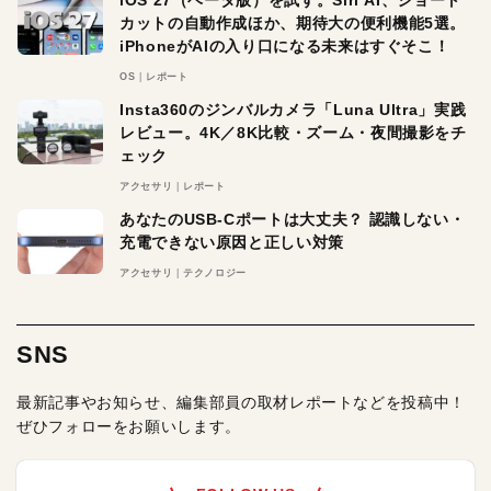
iOS 27（ベータ版）を試す。Siri AI、ショート
カットの自動作成ほか、期待大の便利機能5選。
iPhoneがAIの入り口になる未来はすぐそこ！
OS
レポート
Insta360のジンバルカメラ「Luna Ultra」実践
レビュー。4K／8K比較・ズーム・夜間撮影をチ
ェック
アクセサリ
レポート
あなたのUSB-Cポートは大丈夫？ 認識しない・
充電できない原因と正しい対策
アクセサリ
テクノロジー
SNS
最新記事やお知らせ、編集部員の取材レポートなどを投稿中！
ぜひフォローをお願いします。