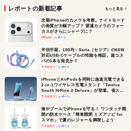
レポートの新着記事
もっと見る
次期iPhoneのカメラを考察。ナイトモード
の画質が大幅アップ？ 望遠カメラのフォー
カスがさらにシャープに？
iPhone
レポート
半信半疑。100均・Seria（セリア）の60W
対応USB-Cケーブルの性能を検証。超コス
パの1本を発見か？
アクセサリ
レポート
iPhoneとAirPodsを同時に急速充電できる
2-in-1ワイヤレス充電スタンド「Twelve
South HiRise 2 Deluxe」が登場。省スペ
ースでおしゃれに充電したい人にオスス
アクセサリ
レポート
メ！
海やプールでiPhoneを守る！ ワンタッチ開
閉の防水ケース「簡単開閉 ミズアソビ for
スマホ」で夏のレジャーを満喫しよう
アクセサリ
レポート