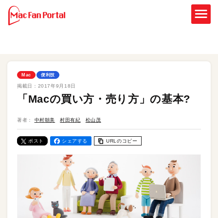
Mac
便利技
掲載日：
2017年9月18日
「Macの買い方・売り方」の基本?
著者：
中村朝美
村田有紀
松山茂
ポスト
シェアする
URLのコピー