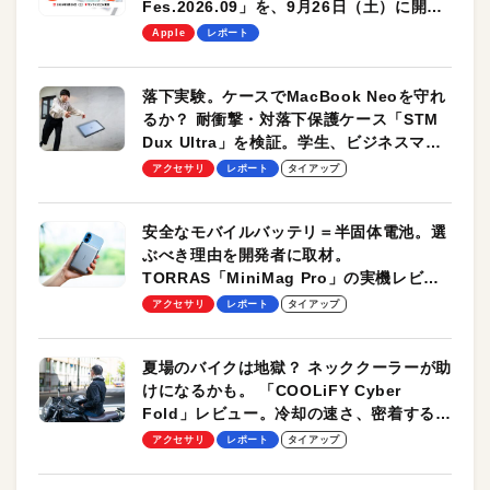
Fes.2026.09」を、9月26日（土）に開催
します！
Apple
レポート
落下実験。ケースでMacBook Neoを守れ
るか？ 耐衝撃・対落下保護ケース「STM
Dux Ultra」を検証。学生、ビジネスマン
のモバイルユースに最適！
アクセサリ
レポート
タイアップ
安全なモバイルバッテリ＝半固体電池。選
ぶべき理由を開発者に取材。
TORRAS「MiniMag Pro」の実機レビュ
ーも
アクセサリ
レポート
タイアップ
夏場のバイクは地獄？ ネッククーラーが助
けになるかも。 「COOLiFY Cyber
Fold」レビュー。冷却の速さ、密着する冷
却プレート、シンプルな操作性がグッド！
アクセサリ
レポート
タイアップ