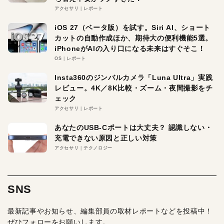
アクセサリ
レポート
iOS 27（ベータ版）を試す。Siri AI、ショート
カットの自動作成ほか、期待大の便利機能5選。
iPhoneがAIの入り口になる未来はすぐそこ！
OS
レポート
Insta360のジンバルカメラ「Luna Ultra」実践
レビュー。4K／8K比較・ズーム・夜間撮影をチ
ェック
アクセサリ
レポート
あなたのUSB-Cポートは大丈夫？ 認識しない・
充電できない原因と正しい対策
アクセサリ
テクノロジー
SNS
最新記事やお知らせ、編集部員の取材レポートなどを投稿中！
ぜひフォローをお願いします。