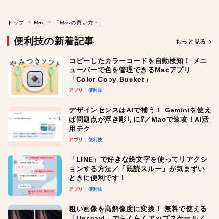
トップ
Mac
「Macの買い方・売り方」の基本?
便利技の新着記事
もっと見る
コピーしたカラーコードを自動検知！ メニ
ューバーで色を管理できるMacアプリ
「Color Copy Bucket」
アプリ
便利技
デザインセンスはAIで補う！ Geminiを使え
ば問題点が浮き彫りに⁉︎／Macで速攻！AI活
用テク
アプリ
便利技
「LINE」で好きな絵文字を使ってリアクシ
ョンする方法／「既読スルー」が気まずい
ときに便利です！
アプリ
便利技
粗い画像を高解像度に変換！ 無料で使える
「Upscayl」でらくらくアップスケール／