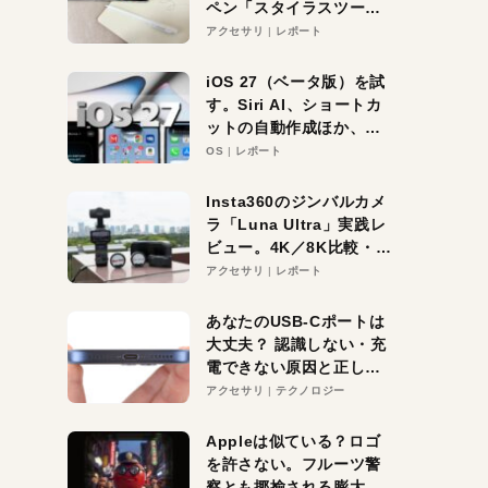
ペン「スタイラスツーウ
ェイ」レビュー。持ち替
アクセサリ
レポート
え不要がラクすぎた！
iOS 27（ベータ版）を試
す。Siri AI、ショートカ
ットの自動作成ほか、期
待大の便利機能5選。
OS
レポート
iPhoneがAIの入り口にな
る未来はすぐそこ！
Insta360のジンバルカメ
ラ「Luna Ultra」実践レ
ビュー。4K／8K比較・ズ
ーム・夜間撮影をチェッ
アクセサリ
レポート
ク
あなたのUSB-Cポートは
大丈夫？ 認識しない・充
電できない原因と正しい
対策
アクセサリ
テクノロジー
Appleは似ている？ロゴ
を許さない。フルーツ警
察とも揶揄される膨大な