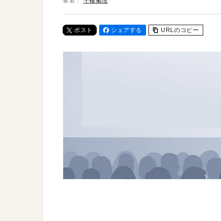
著者：
千種菊理
ポスト
シェアする
URLのコピー