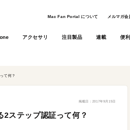
Mac Fan Portal について
メルマガ会
hone
アクセサリ
注目製品
連載
便
証って何？
掲載日：
2017年9月15日
る2ステップ認証って何？