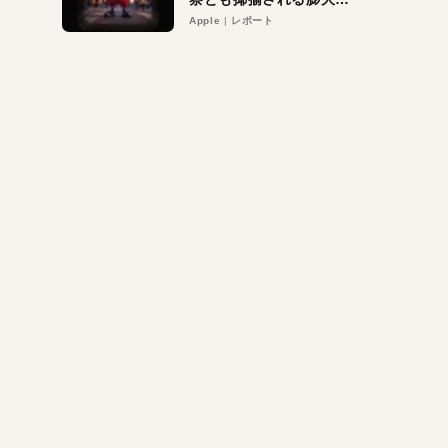
異議申し立て。対象は非
Apple
レポート
営利団体や公益団体も。
Appleロゴを“過剰”に守
る理由とは