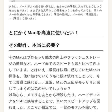
さらに、メールでよく使う言い回しは、あらかじめ署名に入れてしまうという
方法もあります。さまざまな文章入りの署名をいくつも作っておくと、日々の
メール作成がぐっと効率化できます。署名の登録は、メールの「環境設定」
→［署名］で行います。
とにかくMacを高速に使いたい！
その動作、本当に必要？
今のMacはプロセッサ能力の向上やフラッシュストレー
ジの搭載など、ハード面でのスピードも昔と比べて向上
しています。とはいえ、最初は快適に感じていたMacの
操作も、使い続けていくうちに段々慣れてしまって、今
では普通に感じる…。最近、Macの反応がモッサリと感
じてしまうのは気のせいでしょうか？
以前なら、メモリをあとから増設したり、ハードディス
クをSSDに換装することで、Macのスピードアップを図
れました。ところが最近では、一部のモデルを除いて、