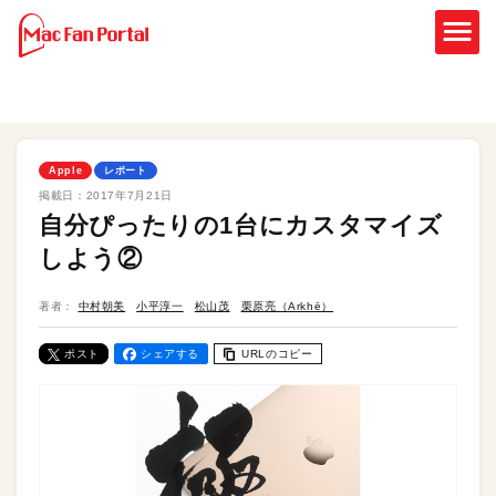
Apple
レポート
掲載日：
2017年7月21日
自分ぴったりの1台にカスタマイズ
しよう②
著者：
中村朝美
小平淳一
松山茂
栗原亮（Arkhē）
ポスト
シェアする
URLのコピー