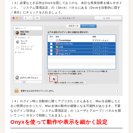
（３）必要なとき以外はDockを隠しておくのも、余計な視覚効果を減らすポイ
ント。「システム環境設定」の［Dock］パネルにある［Dockを自動的に隠す
／表示］にチェックを入れましょう。
（４）ログイン時に自動的に開くアプリがたくさんあると、Macを起動したと
きに時間がかかったり、Mac全体の動作が緩慢になる可能性があります。不要
なログイン項目は、「システム環境設定」の［ユーザとグループ］パネルを開
いて［ー］ボタンで削除しておきましょう。
Onyxを使って動作や表示を細かく設定