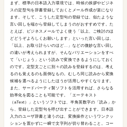
まず、標準の日本語入力環境では、時候の挨拶やビジネ
スの定型句を辞書登録しておくとメール作成が楽になり
ます。そして、こうした定型句の登録では、似たような
言い回しを端から登録してしまうのがおすすめです。た
とえば、ビジネスメールでよく使う「以上、ご検討のほ
どどうぞよろしくお願いします」といった言い回しは、
「以上、お取り計らいのほど…」などの微妙な言い回し
の違いが考えられますが、そんなバリエーションをすべ
て「いじょう」という読みで変換できるようにしておく
のです。定型文ごとに別々の読みを登録するのは、考え
るのも覚えるのも面倒なもの。むしろ同じ読みから変換
候補を選べるようにしたほうが活用しやすくなります。
また、サードパーティ製ソフトを活用すれば、さらなる
効率化を図ることも可能です。「エーテキスト
（aText）」というソフトでは、半角英数字の「読み」か
ら、登録した定型句を呼び出すことができます。日本語
入力のユーザ辞書と違うのは、変換操作というワンクッ
ションを置かずに一瞬で文字列が切り替わること。コー