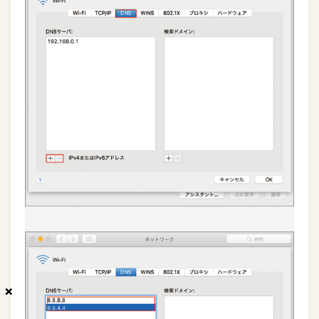
×
×
×