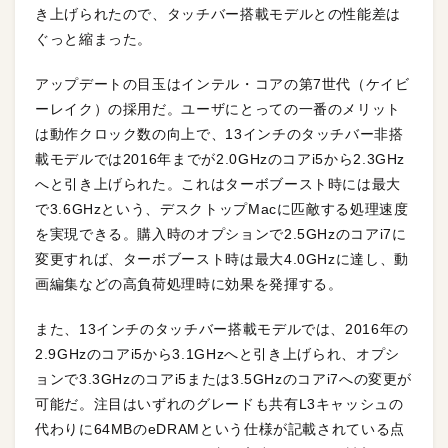
き上げられたので、タッチバー搭載モデルとの性能差は
ぐっと縮まった。
アップデートの目玉はインテル・コアの第7世代（ケイビ
ーレイク）の採用だ。ユーザにとっての一番のメリット
は動作クロック数の向上で、13インチのタッチバー非搭
載モデルでは2016年までが2.0GHzのコアi5から2.3GHz
へと引き上げられた。これはターボブースト時には最大
で3.6GHzという、デスクトップMacに匹敵する処理速度
を実現できる。購入時のオプションで2.5GHzのコアi7に
変更すれば、ターボブースト時は最大4.0GHzに達し、動
画編集などの高負荷処理時に効果を発揮する。
また、13インチのタッチバー搭載モデルでは、2016年の
2.9GHzのコアi5から3.1GHzへと引き上げられ、オプシ
ョンで3.3GHzのコアi5または3.5GHzのコアi7への変更が
可能だ。注目はいずれのグレードも共有L3キャッシュの
代わりに64MBのeDRAMという仕様が記載されている点