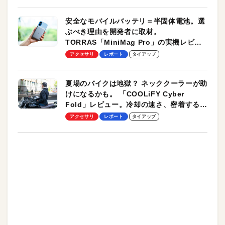
安全なモバイルバッテリ＝半固体電池。選
ぶべき理由を開発者に取材。
TORRAS「MiniMag Pro」の実機レビュ
ーも
アクセサリ
レポート
タイアップ
夏場のバイクは地獄？ ネッククーラーが助
けになるかも。 「COOLiFY Cyber
Fold」レビュー。冷却の速さ、密着する冷
却プレート、シンプルな操作性がグッド！
アクセサリ
レポート
タイアップ