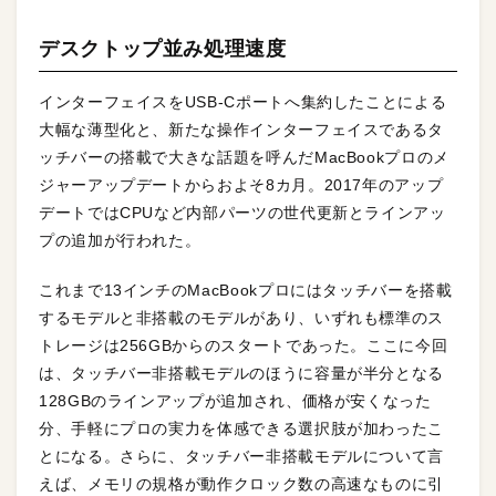
デスクトップ並み処理速度
インターフェイスをUSB-Cポートへ集約したことによる
大幅な薄型化と、新たな操作インターフェイスであるタ
ッチバーの搭載で大きな話題を呼んだMacBookプロのメ
ジャーアップデートからおよそ8カ月。2017年のアップ
デートではCPUなど内部パーツの世代更新とラインアッ
プの追加が行われた。
これまで13インチのMacBookプロにはタッチバーを搭載
するモデルと非搭載のモデルがあり、いずれも標準のス
トレージは256GBからのスタートであった。ここに今回
は、タッチバー非搭載モデルのほうに容量が半分となる
128GBのラインアップが追加され、価格が安くなった
分、手軽にプロの実力を体感できる選択肢が加わったこ
とになる。さらに、タッチバー非搭載モデルについて言
えば、メモリの規格が動作クロック数の高速なものに引