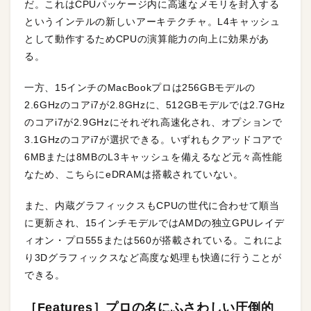
だ。これはCPUパッケージ内に高速なメモリを封入する
というインテルの新しいアーキテクチャ。L4キャッシュ
として動作するためCPUの演算能力の向上に効果があ
る。
一方、15インチのMacBookプロは256GBモデルの
2.6GHzのコアi7が2.8GHzに、512GBモデルでは2.7GHz
のコアi7が2.9GHzにそれぞれ高速化され、オプションで
3.1GHzのコアi7が選択できる。いずれもクアッドコアで
6MBまたは8MBのL3キャッシュを備えるなど元々高性能
なため、こちらにeDRAMは搭載されていない。
また、内蔵グラフィックスもCPUの世代に合わせて順当
に更新され、15インチモデルではAMDの独立GPUレイデ
ィオン・プロ555または560が搭載されている。これによ
り3Dグラフィックスなど高度な処理も快適に行うことが
できる。
［Features］プロの名にふさわしい圧倒的