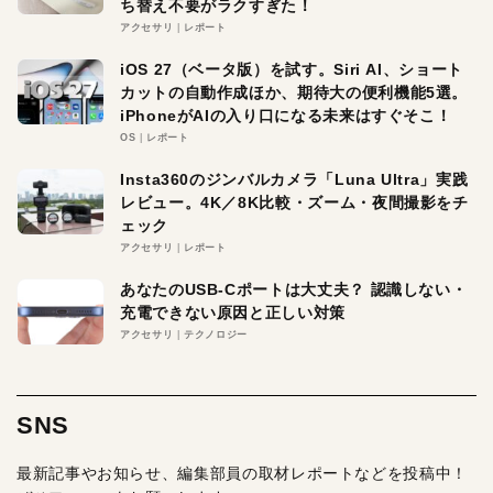
ち替え不要がラクすぎた！
アクセサリ
レポート
iOS 27（ベータ版）を試す。Siri AI、ショート
カットの自動作成ほか、期待大の便利機能5選。
iPhoneがAIの入り口になる未来はすぐそこ！
OS
レポート
Insta360のジンバルカメラ「Luna Ultra」実践
レビュー。4K／8K比較・ズーム・夜間撮影をチ
ェック
アクセサリ
レポート
あなたのUSB-Cポートは大丈夫？ 認識しない・
充電できない原因と正しい対策
アクセサリ
テクノロジー
SNS
最新記事やお知らせ、編集部員の取材レポートなどを投稿中！