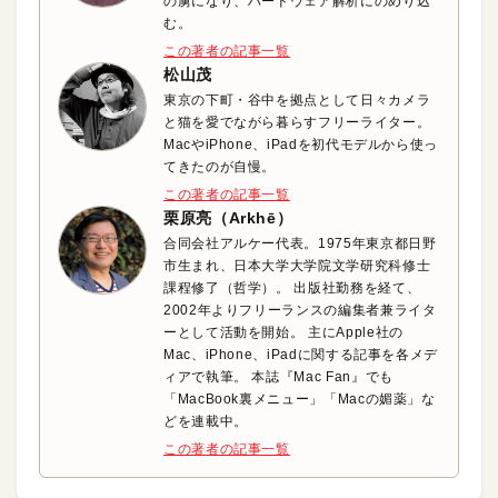
の虜になり、ハードウェア解析にのめり込
む。
この著者の記事一覧
松山茂
東京の下町・谷中を拠点として日々カメラ
と猫を愛でながら暮らすフリーライター。
MacやiPhone、iPadを初代モデルから使っ
てきたのが自慢。
この著者の記事一覧
栗原亮（Arkhē）
合同会社アルケー代表。1975年東京都日野
市生まれ、日本大学大学院文学研究科修士
課程修了（哲学）。 出版社勤務を経て、
2002年よりフリーランスの編集者兼ライタ
ーとして活動を開始。 主にApple社の
Mac、iPhone、iPadに関する記事を各メデ
ィアで執筆。 本誌『Mac Fan』でも
「MacBook裏メニュー」「Macの媚薬」な
どを連載中。
この著者の記事一覧