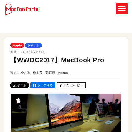
Apple
レポート
掲載日：
2017年7月12日
【WWDC2017】MacBook Pro
著者：
今井隆
松山茂
栗原亮（Arkhē）
ポスト
シェアする
URLのコピー