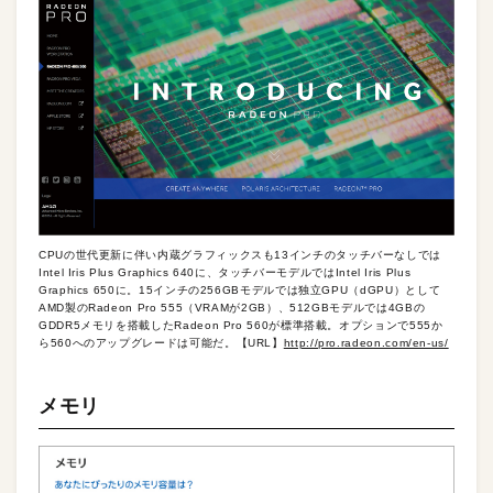
CPUの世代更新に伴い内蔵グラフィックスも13インチのタッチバーなしでは
Intel Iris Plus Graphics 640に、タッチバーモデルではIntel Iris Plus
Graphics 650に。15インチの256GBモデルでは独立GPU（dGPU）として
AMD製のRadeon Pro 555（VRAMが2GB）、512GBモデルでは4GBの
GDDR5メモリを搭載したRadeon Pro 560が標準搭載。オプションで555か
ら560へのアップグレードは可能だ。【URL】
http://pro.radeon.com/en-us/
メモリ