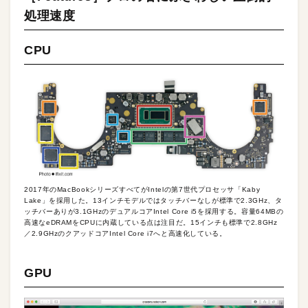
処理速度
CPU
2017年のMacBookシリーズすべてがIntelの第7世代プロセッサ「Kaby
Lake」を採用した。13インチモデルではタッチバーなしが標準で2.3GHz、タ
ッチバーありが3.1GHzのデュアルコアIntel Core i5を採用する。容量64MBの
高速なeDRAMをCPUに内蔵している点は注目だ。15インチも標準で2.8GHz
／2.9GHzのクアッドコアIntel Core i7へと高速化している。
GPU