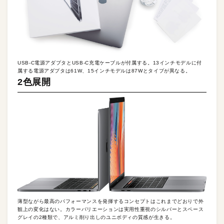
USB-C電源アダプタとUSB-C充電ケーブルが付属する。13インチモデルに付
属する電源アダプタは61W、15インチモデルは87Wとタイプが異なる。
2色展開
薄型ながら最高のパフォーマンスを発揮するコンセプトはこれまでどおりで外
観上の変化はない。カラーバリエーションは実用性重視のシルバーとスペース
グレイの2種類で、アルミ削り出しのユニボディの質感が生きる。