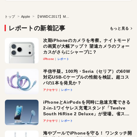
トップ
Apple
【WWDC2017】MacBook Pro
レポートの新着記事
もっと見る
次期iPhoneのカメラを考察。ナイトモード
の画質が大幅アップ？ 望遠カメラのフォー
カスがさらにシャープに？
iPhone
レポート
半信半疑。100均・Seria（セリア）の60W
対応USB-Cケーブルの性能を検証。超コス
パの1本を発見か？
アクセサリ
レポート
iPhoneとAirPodsを同時に急速充電できる
2-in-1ワイヤレス充電スタンド「Twelve
South HiRise 2 Deluxe」が登場。省スペ
ースでおしゃれに充電したい人にオスス
アクセサリ
レポート
メ！
海やプールでiPhoneを守る！ ワンタッチ開