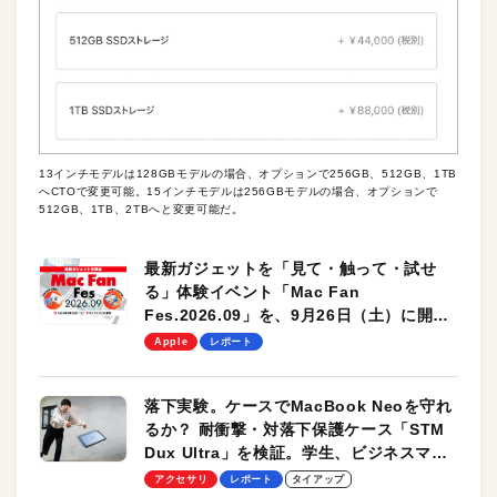
13インチモデルは128GBモデルの場合、オプションで256GB、512GB、1TB
へCTOで変更可能。15インチモデルは256GBモデルの場合、オプションで
512GB、1TB、2TBへと変更可能だ。
最新ガジェットを「見て・触って・試せ
る」体験イベント「Mac Fan
Fes.2026.09」を、9月26日（土）に開催
します！
Apple
レポート
落下実験。ケースでMacBook Neoを守れ
るか？ 耐衝撃・対落下保護ケース「STM
Dux Ultra」を検証。学生、ビジネスマン
のモバイルユースに最適！
アクセサリ
レポート
タイアップ