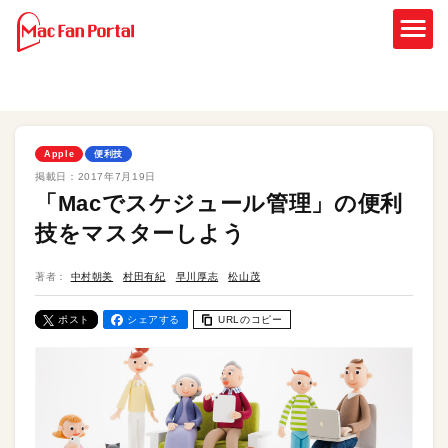
Apple
便利技
掲載日：
2017年7月19日
「Macでスケジュール管理」の便利
技をマスターしよう
著者：
中村朝美
村田有紀
早川厚志
松山茂
ポスト
シェアする
URLのコピー