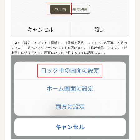
（２）「設定」アプリで［壁紙］→［壁紙を選択］→［すべての写真］と辿っ
て（１）で撮ったスクリーンショットを選びます。［視差効果］ではなく［静
止画］に切り替えて、画面にぴったり収まるように調節します。