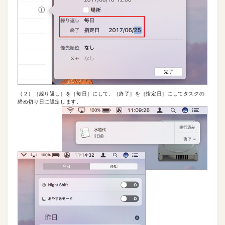
（２）［繰り返し］を［毎日］にして、［終了］を［指定日］にしてタスクの
締め切り日に設定します。