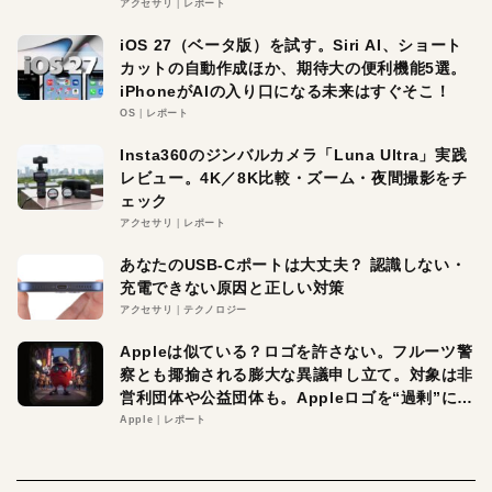
アクセサリ
レポート
iOS 27（ベータ版）を試す。Siri AI、ショート
カットの自動作成ほか、期待大の便利機能5選。
iPhoneがAIの入り口になる未来はすぐそこ！
OS
レポート
Insta360のジンバルカメラ「Luna Ultra」実践
レビュー。4K／8K比較・ズーム・夜間撮影をチ
ェック
アクセサリ
レポート
あなたのUSB-Cポートは大丈夫？ 認識しない・
充電できない原因と正しい対策
アクセサリ
テクノロジー
Appleは似ている？ロゴを許さない。フルーツ警
察とも揶揄される膨大な異議申し立て。対象は非
営利団体や公益団体も。Appleロゴを“過剰”に守
る理由とは
Apple
レポート