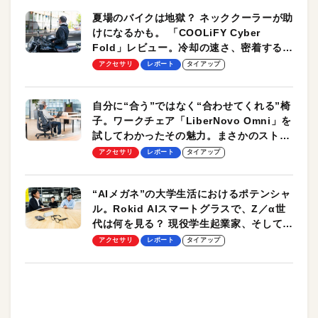
夏場のバイクは地獄？ ネッククーラーが助
けになるかも。 「COOLiFY Cyber
Fold」レビュー。冷却の速さ、密着する冷
却プレート、シンプルな操作性がグッド！
アクセサリ
レポート
タイアップ
自分に“合う”ではなく“合わせてくれる”椅
子。ワークチェア「LiberNovo Omni」を
試してわかったその魅力。まさかのストレ
ッチ機能も搭載
アクセサリ
レポート
タイアップ
“AIメガネ”の大学生活におけるポテンシャ
ル。Rokid AIスマートグラスで、Z／α世
代は何を見る？ 現役学生起業家、そして教
授による体験会レポート【PR】
アクセサリ
レポート
タイアップ