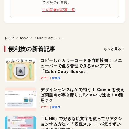
てきたのが自慢。
この著者の記事一覧
トップ
Apple
「Macでスケジュール管理」の便利技をマスターしよう
便利技の新着記事
もっと見る
コピーしたカラーコードを自動検知！ メニ
ューバーで色を管理できるMacアプリ
「Color Copy Bucket」
アプリ
便利技
デザインセンスはAIで補う！ Geminiを使え
ば問題点が浮き彫りに⁉︎／Macで速攻！AI活
用テク
アプリ
便利技
「LINE」で好きな絵文字を使ってリアクシ
ョンする方法／「既読スルー」が気まずい