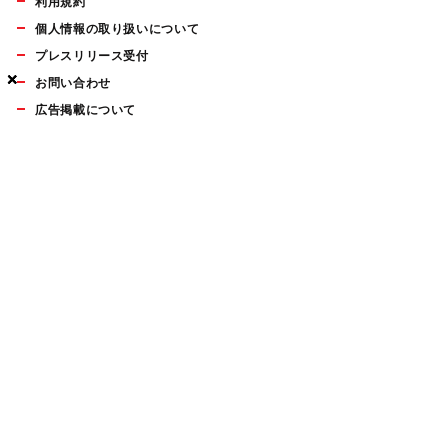
利用規約
個人情報の取り扱いについて
プレスリリース受付
×
×
×
お問い合わせ
広告掲載について
マイナビBOOKS
Mac Fan Portalの人気記事ランキングやおすすめ記事、編集部
員によるコラムなどをまとめたメールマガジンを毎週金曜日に
配信します。お気軽にご登録ください。
Mac Fan メールマガジン
無料登録はこちら
Copyright © Mynavi Publishing Corporation