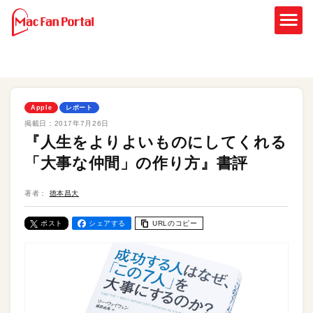
Apple
レポート
掲載日：
2017年7月26日
『人生をよりよいものにしてくれる
「大事な仲間」の作り方』書評
著者：
徳本昌大
ポスト
シェアする
URLのコピー