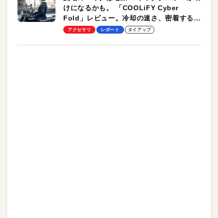
けになるかも。 「COOLiFY Cyber
Fold」レビュー。冷却の速さ、密着する冷
却プレート、シンプルな操作性がグッド！
アクセサリ
レポート
タイアップ