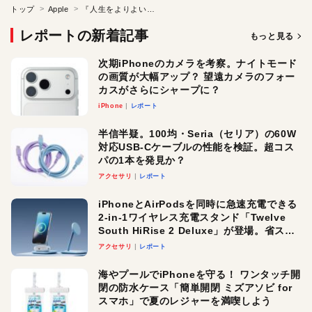
トップ
Apple
『人生をよりよいものにしてくれる「大事な仲間」の作り方』書評
レポートの新着記事
もっと見る
次期iPhoneのカメラを考察。ナイトモード
の画質が大幅アップ？ 望遠カメラのフォー
カスがさらにシャープに？
iPhone
レポート
半信半疑。100均・Seria（セリア）の60W
対応USB-Cケーブルの性能を検証。超コス
パの1本を発見か？
アクセサリ
レポート
iPhoneとAirPodsを同時に急速充電できる
2-in-1ワイヤレス充電スタンド「Twelve
South HiRise 2 Deluxe」が登場。省スペ
ースでおしゃれに充電したい人にオスス
アクセサリ
レポート
メ！
海やプールでiPhoneを守る！ ワンタッチ開
閉の防水ケース「簡単開閉 ミズアソビ for
スマホ」で夏のレジャーを満喫しよう