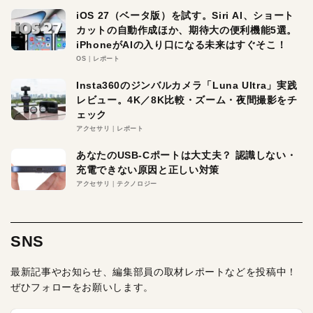
iOS 27（ベータ版）を試す。Siri AI、ショート
カットの自動作成ほか、期待大の便利機能5選。
iPhoneがAIの入り口になる未来はすぐそこ！
OS
レポート
Insta360のジンバルカメラ「Luna Ultra」実践
レビュー。4K／8K比較・ズーム・夜間撮影をチ
ェック
アクセサリ
レポート
あなたのUSB-Cポートは大丈夫？ 認識しない・
充電できない原因と正しい対策
アクセサリ
テクノロジー
SNS
最新記事やお知らせ、編集部員の取材レポートなどを投稿中！
ぜひフォローをお願いします。