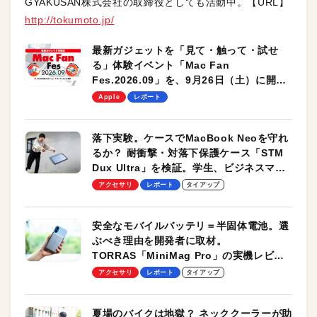
GYAKUSAN株式会社の取締役としても活動中。【URL】
http://tokumoto.jp/
最新ガジェットを「見て・触って・試せ
る」体験イベント「Mac Fan
Fes.2026.09」を、9月26日（土）に開催
します！
Apple
レポート
落下実験。ケースでMacBook Neoを守れ
るか？ 耐衝撃・対落下保護ケース「STM
Dux Ultra」を検証。学生、ビジネスマン
のモバイルユースに最適！
アクセサリ
レポート
タイアップ
安全なモバイルバッテリ＝半固体電池。選
ぶべき理由を開発者に取材。
TORRAS「MiniMag Pro」の実機レビュ
ーも
アクセサリ
レポート
タイアップ
夏場のバイクは地獄？ ネッククーラーが助