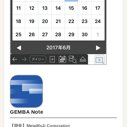
GEMBA Note
【開発】MetaMoJi Corporation