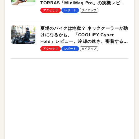
TORRAS「MiniMag Pro」の実機レビュ
ーも
アクセサリ
レポート
タイアップ
夏場のバイクは地獄？ ネッククーラーが助
けになるかも。 「COOLiFY Cyber
Fold」レビュー。冷却の速さ、密着する冷
却プレート、シンプルな操作性がグッド！
アクセサリ
レポート
タイアップ