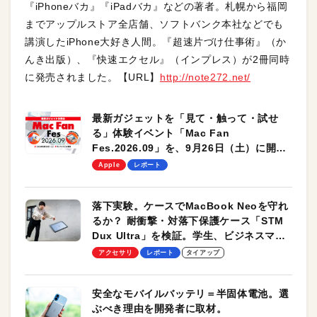
『iPhoneバカ』『iPadバカ』などの著者。札幌から福岡
までアップルストア全店舗、ソフトバンク本社などでも
講演したiPhone大好き人間。『超速片づけ仕事術』（か
んき出版）、『快速エクセル』（インプレス）が2冊同時
に発売されました。【URL】
http://note272.net/
最新ガジェットを「見て・触って・試せ
る」体験イベント「Mac Fan
Fes.2026.09」を、9月26日（土）に開催
します！
Apple
レポート
落下実験。ケースでMacBook Neoを守れ
るか？ 耐衝撃・対落下保護ケース「STM
Dux Ultra」を検証。学生、ビジネスマン
のモバイルユースに最適！
アクセサリ
レポート
タイアップ
安全なモバイルバッテリ＝半固体電池。選
ぶべき理由を開発者に取材。