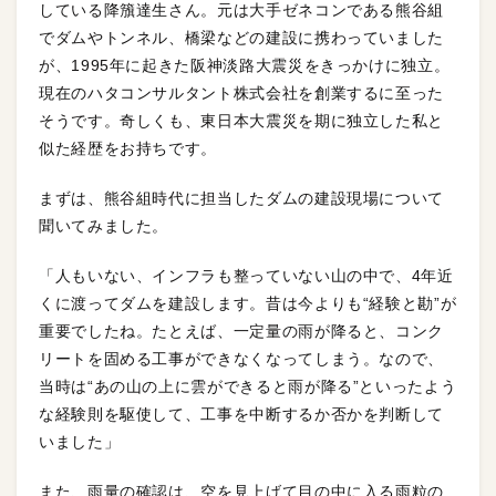
している降籏達生さん。元は大手ゼネコンである熊谷組
でダムやトンネル、橋梁などの建設に携わっていました
が、1995年に起きた阪神淡路大震災をきっかけに独立。
現在のハタコンサルタント株式会社を創業するに至った
そうです。奇しくも、東日本大震災を期に独立した私と
似た経歴をお持ちです。
まずは、熊谷組時代に担当したダムの建設現場について
聞いてみました。
「人もいない、インフラも整っていない山の中で、4年近
くに渡ってダムを建設します。昔は今よりも“経験と勘”が
重要でしたね。たとえば、一定量の雨が降ると、コンク
リートを固める工事ができなくなってしまう。なので、
当時は“あの山の上に雲ができると雨が降る”といったよう
な経験則を駆使して、工事を中断するか否かを判断して
いました」
また、雨量の確認は、空を見上げて目の中に入る雨粒の