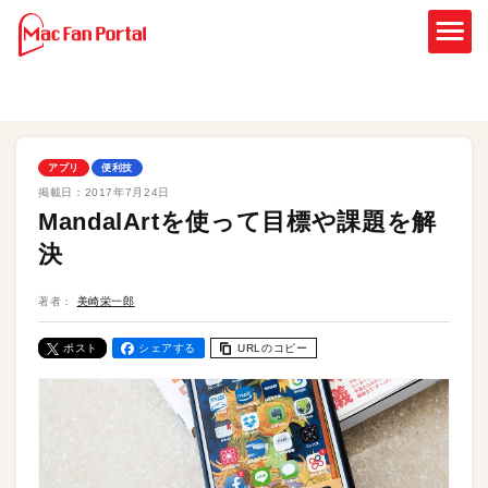
アプリ
便利技
掲載日：
2017年7月24日
MandalArtを使って目標や課題を解
決
著者：
美崎栄一郎
ポスト
シェアする
URLのコピー