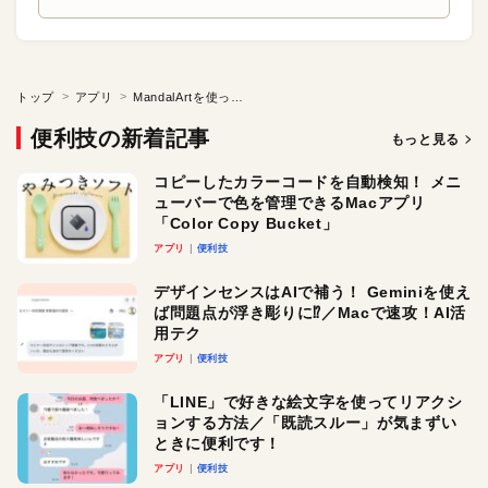
トップ
アプリ
MandalArtを使って目標や課題を解決
便利技の新着記事
もっと見る
コピーしたカラーコードを自動検知！ メニ
ューバーで色を管理できるMacアプリ
「Color Copy Bucket」
アプリ
便利技
デザインセンスはAIで補う！ Geminiを使え
ば問題点が浮き彫りに⁉︎／Macで速攻！AI活
用テク
アプリ
便利技
「LINE」で好きな絵文字を使ってリアクシ
ョンする方法／「既読スルー」が気まずい
ときに便利です！
アプリ
便利技