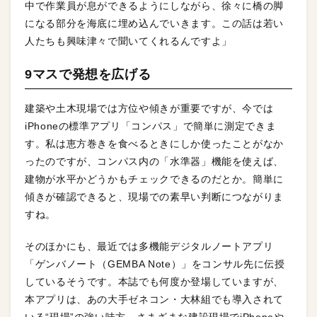
中で作業員が息ができるようにしながら、徐々に橋の脚
になる部分を海底に埋め込んでいきます。この話は若い
人たちも興味津々で聞いてくれるんですよ」
9マスで発想を広げる
建築や土木現場では方位や傾きが重要ですが、今では
iPhoneの標準アプリ「コンパス」で簡単に測定できま
す。私は恵方巻きを食べるときにしか使ったことがなか
ったのですが、コンパス内の「水準器」機能を使えば、
建物が水平かどうかもチェックできるのだとか。簡単に
傾きが確認できると、現場での素早い判断につながりま
すね。
そのほかにも、最近では多機能デジタルノートアプリ
「ゲンバノート（GEMBA Note）」をコンサル先に伝授
しているそうです。本誌でも何度か登場していますが、
本アプリは、あの大手ゼネコン・大林組でも導入されて
いる“現場”の強い味方。さまざまな建設現場でiPhoneや