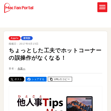
Apple
便利技
掲載日：
2017年6月15日
ちょっとした工夫でホットコーナー
の誤操作がなくなる！
著者：
今淳一
ポスト
シェアする
URLのコピー