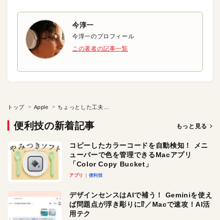
今淳一
今淳一のプロフィール
この著者の記事一覧
トップ
Apple
ちょっとした工夫でホットコーナーの誤操作がなくなる！
便利技の新着記事
もっと見る
コピーしたカラーコードを自動検知！ メニ
ューバーで色を管理できるMacアプリ
「Color Copy Bucket」
アプリ
便利技
デザインセンスはAIで補う！ Geminiを使え
ば問題点が浮き彫りに⁉︎／Macで速攻！AI活
用テク