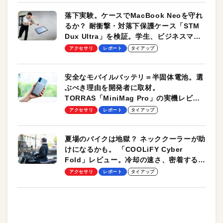
落下実験。ケースでMacBook Neoを守れ
るか？ 耐衝撃・対落下保護ケース「STM
Dux Ultra」を検証。学生、ビジネスマン
のモバイルユースに最適！
アクセサリ
レポート
タイアップ
安全なモバイルバッテリ＝半固体電池。選
ぶべき理由を開発者に取材。
TORRAS「MiniMag Pro」の実機レビュ
ーも
アクセサリ
レポート
タイアップ
夏場のバイクは地獄？ ネッククーラーが助
けになるかも。 「COOLiFY Cyber
Fold」レビュー。冷却の速さ、密着する冷
却プレート、シンプルな操作性がグッド！
アクセサリ
レポート
タイアップ