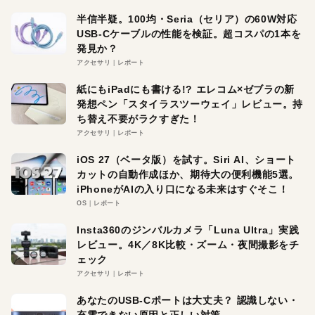
半信半疑。100均・Seria（セリア）の60W対応
USB-Cケーブルの性能を検証。超コスパの1本を
発見か？
アクセサリ
レポート
紙にもiPadにも書ける!? エレコム×ゼブラの新
発想ペン「スタイラスツーウェイ」レビュー。持
ち替え不要がラクすぎた！
アクセサリ
レポート
iOS 27（ベータ版）を試す。Siri AI、ショート
カットの自動作成ほか、期待大の便利機能5選。
iPhoneがAIの入り口になる未来はすぐそこ！
OS
レポート
Insta360のジンバルカメラ「Luna Ultra」実践
レビュー。4K／8K比較・ズーム・夜間撮影をチ
ェック
アクセサリ
レポート
あなたのUSB-Cポートは大丈夫？ 認識しない・