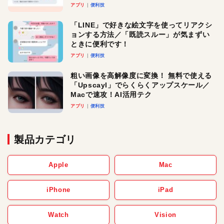
アプリ
便利技
「LINE」で好きな絵文字を使ってリアクシ
ョンする方法／「既読スルー」が気まずい
ときに便利です！
アプリ
便利技
粗い画像を高解像度に変換！ 無料で使える
「Upscayl」でらくらくアップスケール／
Macで速攻！AI活用テク
アプリ
便利技
製品カテゴリ
Apple
Mac
iPhone
iPad
Watch
Vision