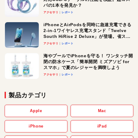
パの1本を発見か？
アクセサリ
レポート
iPhoneとAirPodsを同時に急速充電できる
2-in-1ワイヤレス充電スタンド「Twelve
South HiRise 2 Deluxe」が登場。省スペ
ースでおしゃれに充電したい人にオスス
アクセサリ
レポート
メ！
海やプールでiPhoneを守る！ ワンタッチ開
閉の防水ケース「簡単開閉 ミズアソビ for
スマホ」で夏のレジャーを満喫しよう
アクセサリ
レポート
製品カテゴリ
Apple
Mac
iPhone
iPad