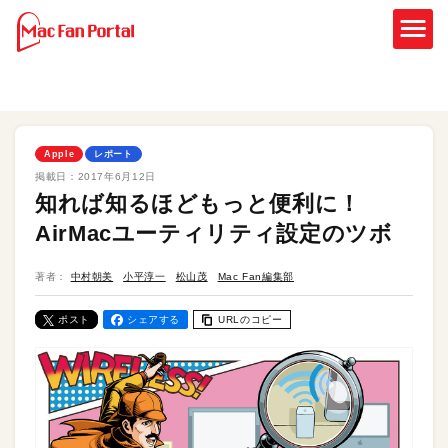
Apple
レポート
掲載日：
2017年6月12日
知れば知るほどもっと便利に！
AirMacユーティリティ設定のツボ
著者：
中村朝美
小平淳一
松山茂
Mac Fan編集部
ポスト
シェアする
URLのコピー