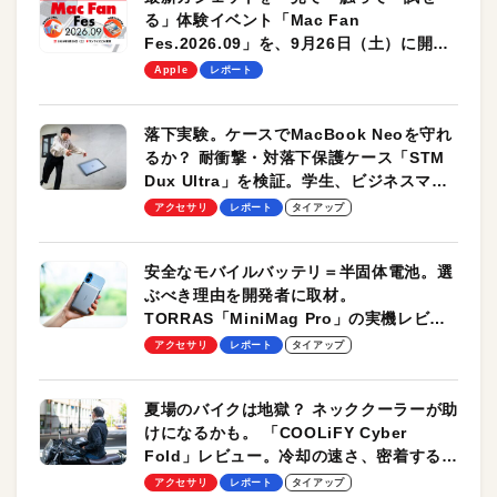
る」体験イベント「Mac Fan
Fes.2026.09」を、9月26日（土）に開催
します！
Apple
レポート
落下実験。ケースでMacBook Neoを守れ
るか？ 耐衝撃・対落下保護ケース「STM
Dux Ultra」を検証。学生、ビジネスマン
のモバイルユースに最適！
アクセサリ
レポート
タイアップ
安全なモバイルバッテリ＝半固体電池。選
ぶべき理由を開発者に取材。
TORRAS「MiniMag Pro」の実機レビュ
ーも
アクセサリ
レポート
タイアップ
夏場のバイクは地獄？ ネッククーラーが助
けになるかも。 「COOLiFY Cyber
Fold」レビュー。冷却の速さ、密着する冷
却プレート、シンプルな操作性がグッド！
アクセサリ
レポート
タイアップ