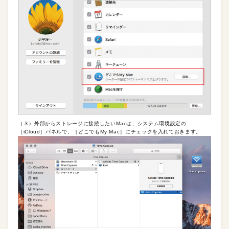
（３）外部からストレージに接続したいMacは、システム環境設定の
［iCloud］パネルで、［どこでもMy Mac］にチェックを入れておきます。