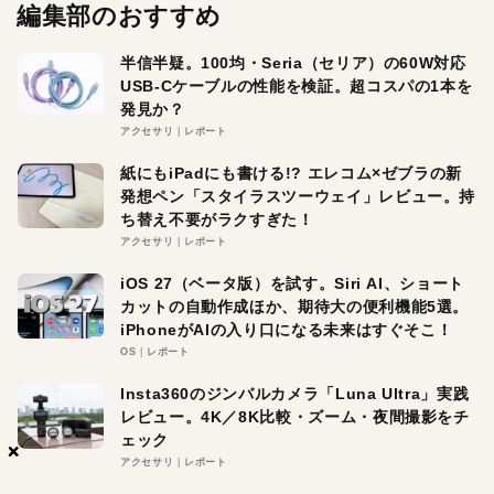
編集部のおすすめ
半信半疑。100均・Seria（セリア）の60W対応
USB-Cケーブルの性能を検証。超コスパの1本を
発見か？
アクセサリ
レポート
紙にもiPadにも書ける!? エレコム×ゼブラの新
発想ペン「スタイラスツーウェイ」レビュー。持
ち替え不要がラクすぎた！
アクセサリ
レポート
iOS 27（ベータ版）を試す。Siri AI、ショート
カットの自動作成ほか、期待大の便利機能5選。
iPhoneがAIの入り口になる未来はすぐそこ！
OS
レポート
Insta360のジンバルカメラ「Luna Ultra」実践
レビュー。4K／8K比較・ズーム・夜間撮影をチ
ェック
×
×
×
アクセサリ
レポート