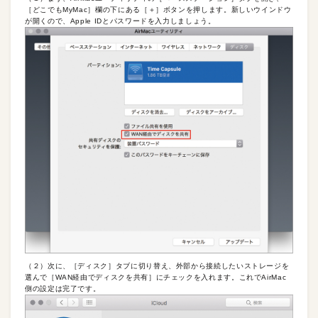
［どこでもMyMac］欄の下にある［＋］ボタンを押します。新しいウインドウ
が開くので、Apple IDとパスワードを入力しましょう。
（２）次に、［ディスク］タブに切り替え、外部から接続したいストレージを
選んで［WAN経由でディスクを共有］にチェックを入れます。これでAirMac
側の設定は完了です。