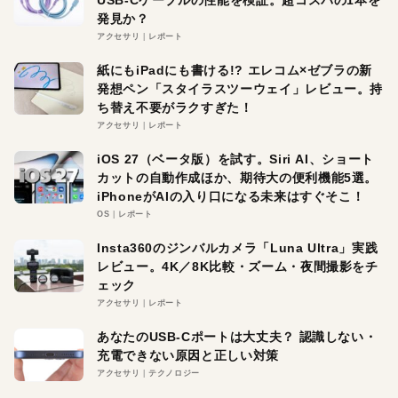
発見か？
アクセサリ
レポート
紙にもiPadにも書ける!? エレコム×ゼブラの新
発想ペン「スタイラスツーウェイ」レビュー。持
ち替え不要がラクすぎた！
アクセサリ
レポート
iOS 27（ベータ版）を試す。Siri AI、ショート
カットの自動作成ほか、期待大の便利機能5選。
iPhoneがAIの入り口になる未来はすぐそこ！
OS
レポート
Insta360のジンバルカメラ「Luna Ultra」実践
レビュー。4K／8K比較・ズーム・夜間撮影をチ
ェック
アクセサリ
レポート
あなたのUSB-Cポートは大丈夫？ 認識しない・
充電できない原因と正しい対策
アクセサリ
テクノロジー