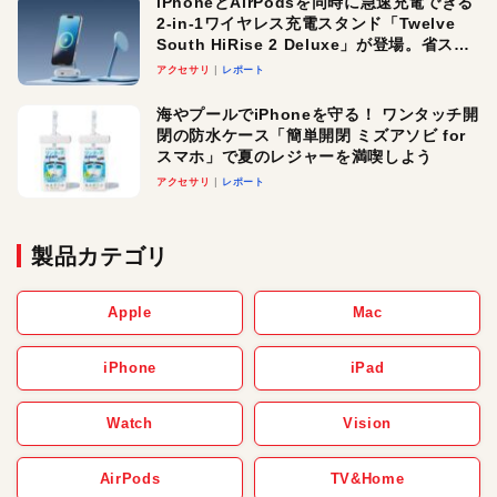
iPhoneとAirPodsを同時に急速充電できる
2-in-1ワイヤレス充電スタンド「Twelve
South HiRise 2 Deluxe」が登場。省スペ
ースでおしゃれに充電したい人にオスス
アクセサリ
レポート
メ！
海やプールでiPhoneを守る！ ワンタッチ開
閉の防水ケース「簡単開閉 ミズアソビ for
スマホ」で夏のレジャーを満喫しよう
アクセサリ
レポート
製品カテゴリ
Apple
Mac
iPhone
iPad
Watch
Vision
AirPods
TV&Home