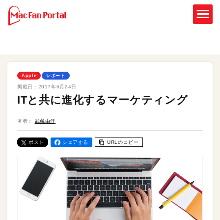
Apple
レポート
掲載日：
2017年6月24日
ITと共に進化するマーケティング
著者：
武藏由佳
ポスト
シェアする
URLのコピー