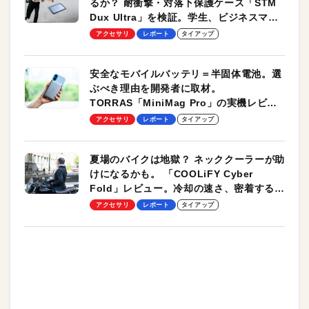
るか？ 耐衝撃・対落下保護ケース「STM
Dux Ultra」を検証。学生、ビジネスマン
のモバイルユースに最適！
アクセサリ
レポート
タイアップ
安全なモバイルバッテリ＝半固体電池。選
ぶべき理由を開発者に取材。
TORRAS「MiniMag Pro」の実機レビュ
ーも
アクセサリ
レポート
タイアップ
夏場のバイクは地獄？ ネッククーラーが助
けになるかも。 「COOLiFY Cyber
Fold」レビュー。冷却の速さ、密着する冷
却プレート、シンプルな操作性がグッド！
アクセサリ
レポート
タイアップ