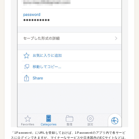
「1Password」にURLを登録しておけば、1Passwordのアプリ内で各サービ
スにログインできますが、マイナーなサービスや日本国内のECサイトなどは、