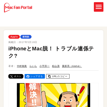
Apple
便利技
掲載日：
2017年5月19日
iPhoneとMac脱！ トラブル連係テ
ク?
著者：
中村朝美
らいら
小平淳一
松山茂
栗原亮（Arkhē）
ポスト
シェアする
URLのコピー