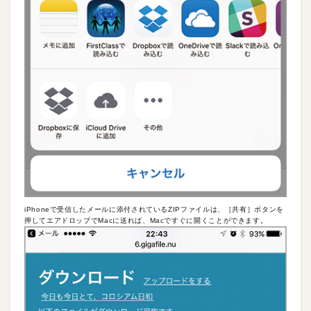
iPhoneで受信したメールに添付されているZIPファイルは、［共有］ボタンを
押してエアドロップでMacに送れば、Macですぐに開くことができます。