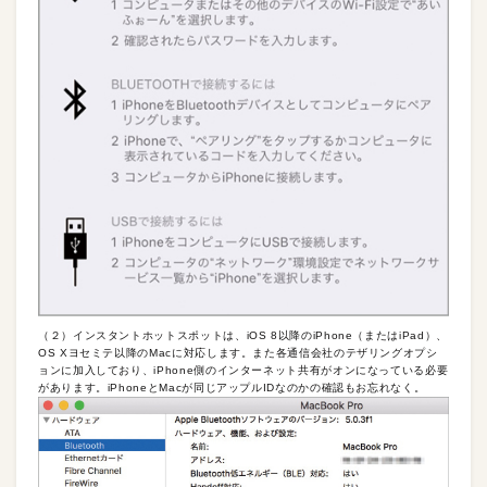
（２）インスタントホットスポットは、iOS 8以降のiPhone（またはiPad）、
OS Xヨセミテ以降のMacに対応します。また各通信会社のテザリングオプシ
ョンに加入しており、iPhone側のインターネット共有がオンになっている必要
があります。iPhoneとMacが同じアップルIDなのかの確認もお忘れなく。