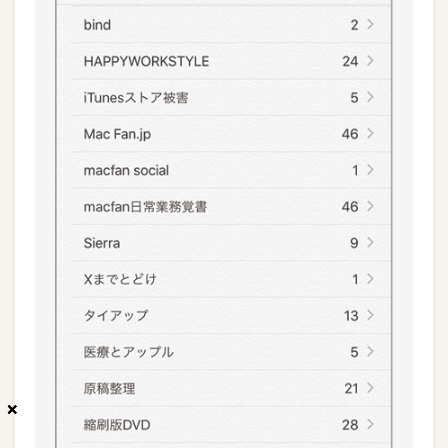
×
×
×