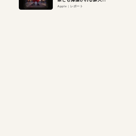
異議申し立て。対象は非
Apple
レポート
営利団体や公益団体も。
Appleロゴを“過剰”に守
る理由とは