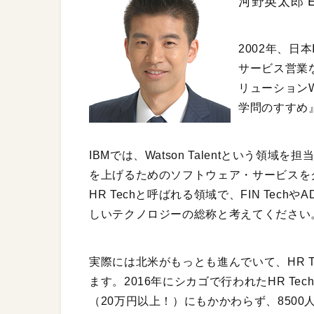
河野英太郎 Eit
2002年、日
サービス営業
リューションW
学問のすすめ
IBMでは、Watson Talentという領
を上げるためのソフトウェア・サービスを
HR Techと呼ばれる領域で、FIN Tec
しいテクノロジーの総称と考えてください
実際には北米がもっとも進んでいて、HR 
ます。2016年にシカゴで行われたHR Te
（20万円以上！）にもかかわらず、850