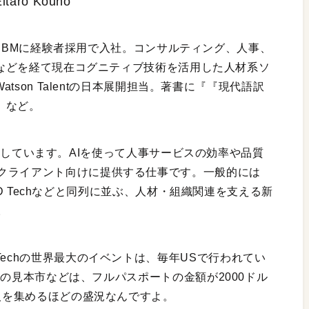
aro Kouno
本IBMに経験者採用で入社。コンサルティング、人事、
などを経て現在コグニティブ技術を活用した人材系ソ
atson Talentの日本展開担当。著書に『『現代語訳
』など。
域を担当しています。AIを使って人事サービスの効率や品質
クライアント向けに提供する仕事です。一般的には
hやAD Techなどと同列に並ぶ、人材・組織関連を支える新
。
Techの世界最大のイベントは、毎年USで行われてい
chの見本市などは、フルパスポートの金額が2000ドル
0人を集めるほどの盛況なんですよ。