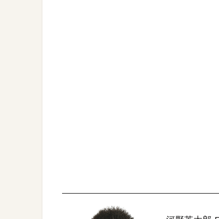
STORY Ⅰ ＠IBM
【URL】
https://www.ibm.com/jp-ja/