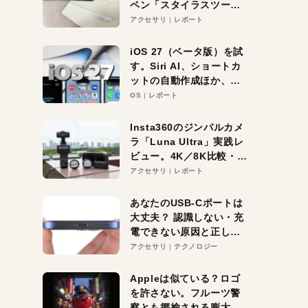
ペン「スタイラスツーウ
ェイ」レビュー。持ち替
アクセサリ
レポート
え不要がラクすぎた！
iOS 27（ベータ版）を試
す。Siri AI、ショートカ
ットの自動作成ほか、期
待大の便利機能5選。
OS
レポート
iPhoneがAIの入り口にな
る未来はすぐそこ！
Insta360のジンバルカメ
ラ「Luna Ultra」実践レ
ビュー。4K／8K比較・ズ
ーム・夜間撮影をチェッ
アクセサリ
レポート
ク
あなたのUSB-Cポートは
大丈夫？ 認識しない・充
電できない原因と正しい
対策
アクセサリ
テクノロジー
Appleは似ている？ロゴ
を許さない。フルーツ警
察とも揶揄される膨大な