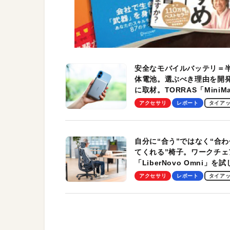
安全なモバイルバッテリ＝
体電池。選ぶべき理由を開
に取材。TORRAS「MiniM
Pro」の実機レビューも
アクセサリ
レポート
タイア
自分に“合う”ではなく“合わ
てくれる”椅子。ワークチェ
「LiberNovo Omni」を
わかったその魅力。まさか
アクセサリ
レポート
タイア
トレッチ機能も搭載