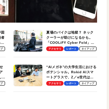
半固
夏場のバイクは地獄？ ネック
発者
クーラーが助けになるかも。
ag
「COOLiFY Cyber Fold」レ
ビュー。冷却の速さ、密着する
ップ
アクセサリ
レポート
タイアップ
冷却プレート、シンプルな操作
性がグッド！
せ
“AIメガネ”の大学生活における
ア
ポテンシャル。Rokid AIスマ
試して
ートグラスで、Z／α世代は何
のス
を見る？ 現役学生起業家、そ
ップ
アクセサリ
レポート
タイアップ
して教授による体験会レポート
【PR】