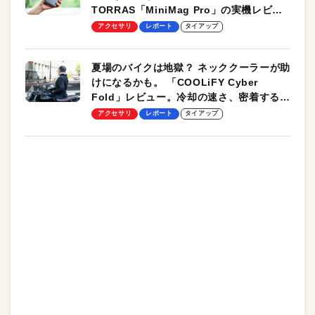
TORRAS「MiniMag Pro」の実機レビュ
ーも
アクセサリ
レポート
タイアップ
夏場のバイクは地獄？ ネッククーラーが助
けになるかも。 「COOLiFY Cyber
Fold」レビュー。冷却の速さ、密着する冷
却プレート、シンプルな操作性がグッド！
アクセサリ
レポート
タイアップ