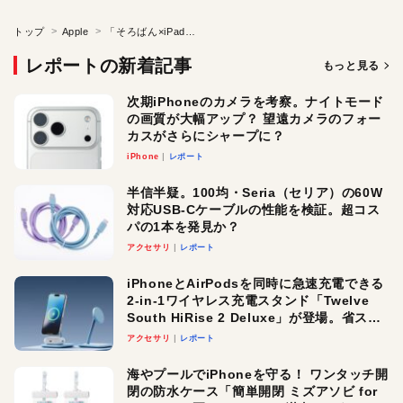
トップ
Apple
「そろばん×iPad」で身につける最速の暗算能力は一生の財産
レポートの新着記事
もっと見る
次期iPhoneのカメラを考察。ナイトモード
の画質が大幅アップ？ 望遠カメラのフォー
カスがさらにシャープに？
iPhone
レポート
半信半疑。100均・Seria（セリア）の60W
対応USB-Cケーブルの性能を検証。超コス
パの1本を発見か？
アクセサリ
レポート
iPhoneとAirPodsを同時に急速充電できる
2-in-1ワイヤレス充電スタンド「Twelve
South HiRise 2 Deluxe」が登場。省スペ
ースでおしゃれに充電したい人にオスス
アクセサリ
レポート
メ！
海やプールでiPhoneを守る！ ワンタッチ開
閉の防水ケース「簡単開閉 ミズアソビ for