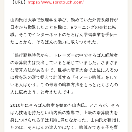
【URL】
https://www.sorotouch.com/
山内氏は大学で数理学を学び、勤めていた外資系銀行が
日本から撤退したことを機に、eラーニングの会社に転
職。そこでインターネットのそろばん学習事業を手伝っ
たことから、そろばんの魅力に取りつかれた。
「銀行勤務時代から、トレーダーの中でそろばん経験者
の暗算能力は突出していると感じていました。さまざま
な暗算方法がある中で、世界の暗算大会で上位に入るの
は数を珠の形で捉えて計算する『イメージ暗算』をして
いる人ばかり。この最速の暗算方法をもっとたくさんの
人に広めよう、と考えたんです」
2010年にそろばん教室を始めた山内氏。ところが、そろ
ばん技術を持たない山内氏の指導で、上級の暗算能力を
身につけられる子は1割に満たなかった。山内氏が目指し
たのは、そろばんの達人ではなく、暗算ができる子を育