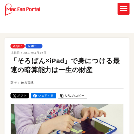
Apple
レポート
掲載日：
2017年4月16日
「そろばん×iPad」で身につける最
速の暗算能力は一生の財産
著者：
崎谷実穂
ポスト
シェアする
URLのコピー