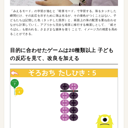
「みえるモード」の学習が進むと「暗算モード」で学習する。珠をタッチした
瞬間だけ、その反応を示すために珠は光るが、その後色がつくことはない。子
どもたちは記憶した色（タッチした箇所）と、画面上の珠の配置を重ね合わせ
ながら計算していく。アプリから完全な暗算に移行する橋渡しとして、「紙そ
ろばん」も使われる。さまざまな媒体を使う ことで、イメージ力の精度を高め
ることができる。
目的に合わせたゲームは20種類以上 子ども
の反応を見て、改良を加える