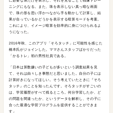
に必要な珠だけを表示し、それを見ることで残像トレー
ニングにもなる。また、珠を表示しない真っ暗な画面
で、珠の形を思い浮かべながら手を動かして計算し、結
果が合っているかどうかを表示する暗算モードを考案。
これにより、イメージ暗算を効率的に身につけられるよ
うになった。
2016年秋、このアプリ「そろタッチ」に可能性を感じた
橋本氏がジョインした。ママさんスタッフばかりだった
「かるトレ」初の男性社員である。
「日本は算数嫌いの子どもが多いという調査結果を見
て、それは由々しき事態だと思いました。自分の子には
計算好きになってほしい。そう考えていたときに『そろ
タッチ』のことを知ったんです。そろタッチがすごいの
は、学習履歴がすべて残るところ。何分学習したか、ど
の問題を間違ったか、というデータを解析し、その子に
合った最適な学習プログラムを提供することができま
す」