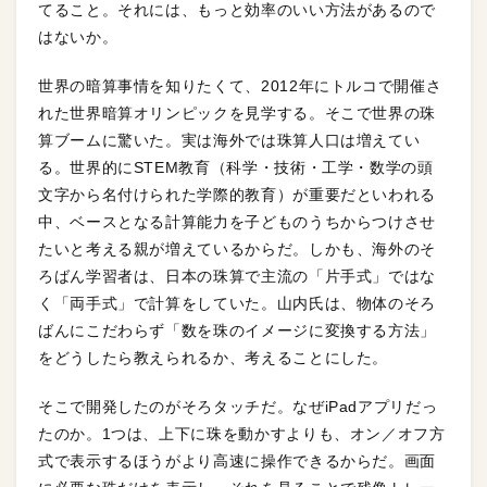
てること。それには、もっと効率のいい方法があるので
はないか。
世界の暗算事情を知りたくて、2012年にトルコで開催さ
れた世界暗算オリンピックを見学する。そこで世界の珠
算ブームに驚いた。実は海外では珠算人口は増えてい
る。世界的にSTEM教育（科学・技術・工学・数学の頭
文字から名付けられた学際的教育）が重要だといわれる
中、ベースとなる計算能力を子どものうちからつけさせ
たいと考える親が増えているからだ。しかも、海外のそ
ろばん学習者は、日本の珠算で主流の「片手式」ではな
く「両手式」で計算をしていた。山内氏は、物体のそろ
ばんにこだわらず「数を珠のイメージに変換する方法」
をどうしたら教えられるか、考えることにした。
そこで開発したのがそろタッチだ。なぜiPadアプリだっ
たのか。1つは、上下に珠を動かすよりも、オン／オフ方
式で表示するほうがより高速に操作できるからだ。画面