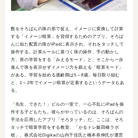
数をそろばんの珠の形で捉え、イメージに変換して計算
する「イメージ暗算」を習得するためのアプリ。そろば
んに似た配置の珠がiPadに表示され、それをタッチして
操作する。計算ルールに基づく珠の操作、手の動かし
方、形の学習をする「みえるモード」と、そこから一歩
進んで珠を表示せずイメージ力を鍛える「暗算モード」
がある。学習を始める適齢期は5～8歳。毎日取り組む
と、1～2年でイメージ暗算が定着するというデータもあ
る。
「先生、できた！」ビルの一室で、一心不乱にiPadを操
作する子どもたち。彼らがやっているのは、そろばんの
手法を応用したアプリ「そろタッチ」だ。ここは、そろ
タッチで暗算学習をする教室、「かるトレ飯田橋ラボ
校」。株式会社Digikaの山内千佳氏と橋本恭伸氏が運営