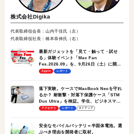
株式会社Digika
代表取締役会長：山内千佳氏（左）
代表取締役社長：橋本恭伸氏（右）
最新ガジェットを「見て・触って・試せ
る」体験イベント「Mac Fan
Fes.2026.09」を、9月26日（土）に開催
します！
Apple
レポート
落下実験。ケースでMacBook Neoを守れ
るか？ 耐衝撃・対落下保護ケース「STM
Dux Ultra」を検証。学生、ビジネスマン
のモバイルユースに最適！
アクセサリ
レポート
タイアップ
安全なモバイルバッテリ＝半固体電池。選
ぶべき理由を開発者に取材。