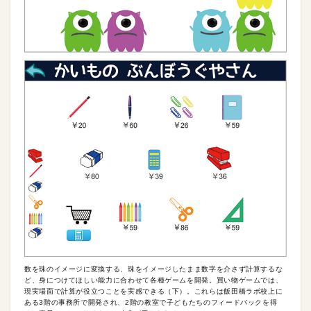
数を珠のイメージに変換する、珠をイメージしたまま数字を介さず計算するな
ど、身につけてほしい能力に合わせて各種ゲームを開発。買い物ゲームでは、
現実場面で計算が役立つことを実感できる（下）。これらは飯田橋ラボ校上に
ある3階の事務所で開発され、2階の教室で子どもたちのフィードバックを得