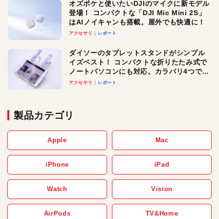
オズポケと使いたいDJIのマイクに新モデル
登場！ コンパクトな「DJI Mic Mini 2S」
はAIノイキャンも搭載。屋外でも快適に！
アクセサリ
レポート
ダイソーのタブレットスタンドがシンプル
イズベスト！ コンパクトな折りたたみ式で
ノートパソコンにも対応。カラバリ4つで選
べる楽しさも
アクセサリ
レポート
製品カテゴリ
Apple
Mac
iPhone
iPad
Watch
Vision
AirPods
TV&Home