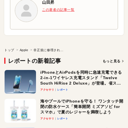
山田昇
この著者の記事一覧
トップ
Apple
非正規に修理されたiPhoneも正規の修理対応が可能に
レポートの新着記事
もっと見る
iPhoneとAirPodsを同時に急速充電できる
2-in-1ワイヤレス充電スタンド「Twelve
South HiRise 2 Deluxe」が登場。省スペ
ースでおしゃれに充電したい人にオスス
アクセサリ
レポート
メ！
海やプールでiPhoneを守る！ ワンタッチ開
閉の防水ケース「簡単開閉 ミズアソビ for
スマホ」で夏のレジャーを満喫しよう
アクセサリ
レポート