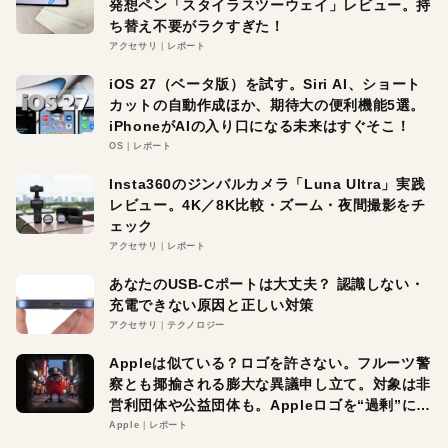
発想ペン「スタイラスツーウェイ」レビュー。持
ち替え不要がラクすぎた！
アクセサリ
レポート
iOS 27（ベータ版）を試す。Siri AI、ショート
カットの自動作成ほか、期待大の便利機能5選。
iPhoneがAIの入り口になる未来はすぐそこ！
OS
レポート
Insta360のジンバルカメラ「Luna Ultra」実践
レビュー。4K／8K比較・ズーム・夜間撮影をチ
ェック
アクセサリ
レポート
あなたのUSB-Cポートは大丈夫？ 認識しない・
充電できない原因と正しい対策
アクセサリ
テクノロジー
Appleは似ている？ロゴを許さない。フルーツ警
察とも揶揄される膨大な異議申し立て。対象は非
営利団体や公益団体も。Appleロゴを“過剰”に守
る理由とは
Apple
レポート