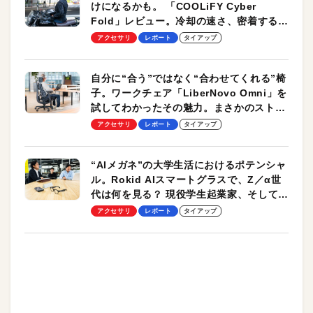
けになるかも。 「COOLiFY Cyber
Fold」レビュー。冷却の速さ、密着する冷
却プレート、シンプルな操作性がグッド！
アクセサリ
レポート
タイアップ
自分に“合う”ではなく“合わせてくれる”椅
子。ワークチェア「LiberNovo Omni」を
試してわかったその魅力。まさかのストレ
ッチ機能も搭載
アクセサリ
レポート
タイアップ
“AIメガネ”の大学生活におけるポテンシャ
ル。Rokid AIスマートグラスで、Z／α世
代は何を見る？ 現役学生起業家、そして教
授による体験会レポート【PR】
アクセサリ
レポート
タイアップ