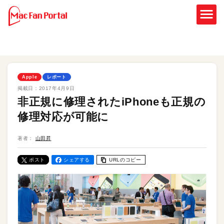
Apple
レポート
掲載日：
2017年4月9日
非正規に修理されたiPhoneも正規の
修理対応が可能に
著者：
山田昇
ポスト
シェアする
URLのコピー