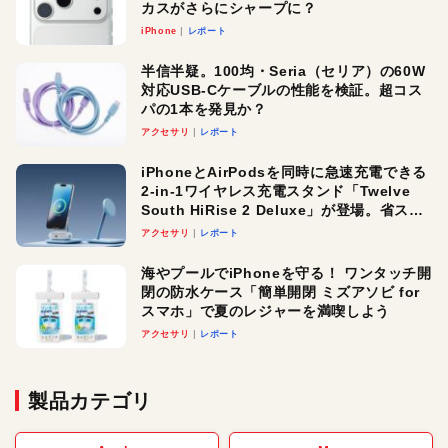
カスがさらにシャープに？
iPhone
レポート
半信半疑。100均・Seria（セリア）の60W
対応USB-Cケーブルの性能を検証。超コス
パの1本を発見か？
アクセサリ
レポート
iPhoneとAirPodsを同時に急速充電できる
2-in-1ワイヤレス充電スタンド「Twelve
South HiRise 2 Deluxe」が登場。省スペ
ースでおしゃれに充電したい人にオスス
アクセサリ
レポート
メ！
海やプールでiPhoneを守る！ ワンタッチ開
閉の防水ケース「簡単開閉 ミズアソビ for
スマホ」で夏のレジャーを満喫しよう
アクセサリ
レポート
製品カテゴリ