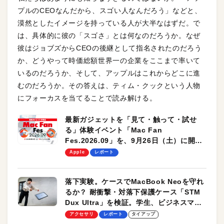
プルのCEOなんだから、スゴい人なんだろう」などと、
漠然としたイメージを持っている人が大半なはずだ。で
は、具体的に彼の「スゴさ」とは何なのだろうか。なぜ
彼はジョブズからCEOの後継として指名されたのだろう
か、どうやって時価総額世界一の企業をここまで率いて
いるのだろうか、そして、アップルはこれからどこに進
むのだろうか。その答えは、ティム・クックという人物
にフォーカスを当てることで読み解ける。
最新ガジェットを「見て・触って・試せ
る」体験イベント「Mac Fan
Fes.2026.09」を、9月26日（土）に開催
します！
Apple
レポート
落下実験。ケースでMacBook Neoを守れ
るか？ 耐衝撃・対落下保護ケース「STM
Dux Ultra」を検証。学生、ビジネスマン
のモバイルユースに最適！
アクセサリ
レポート
タイアップ