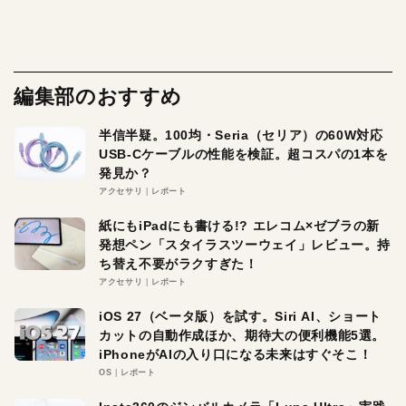
編集部のおすすめ
半信半疑。100均・Seria（セリア）の60W対応
USB-Cケーブルの性能を検証。超コスパの1本を
発見か？
アクセサリ
レポート
紙にもiPadにも書ける!? エレコム×ゼブラの新
発想ペン「スタイラスツーウェイ」レビュー。持
ち替え不要がラクすぎた！
アクセサリ
レポート
iOS 27（ベータ版）を試す。Siri AI、ショート
カットの自動作成ほか、期待大の便利機能5選。
iPhoneがAIの入り口になる未来はすぐそこ！
OS
レポート