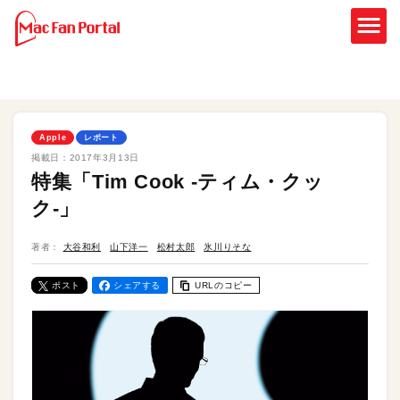
Apple
レポート
掲載日：
2017年3月13日
特集「Tim Cook -ティム・クッ
ク-」
著者：
大谷和利
山下洋一
松村太郎
氷川りそな
ポスト
シェアする
URLのコピー