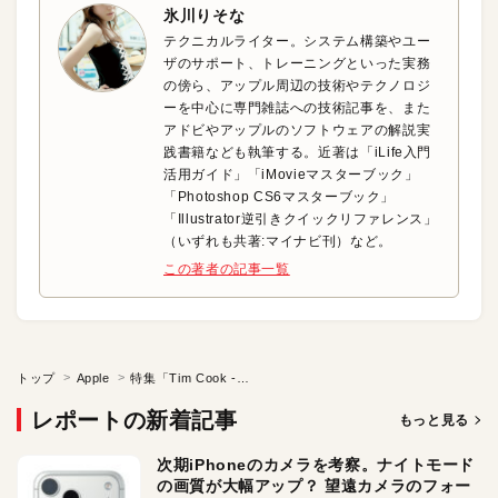
氷川りそな
テクニカルライター。システム構築やユー
ザのサポート、トレーニングといった実務
の傍ら、アップル周辺の技術やテクノロジ
ーを中心に専門雑誌への技術記事を、また
アドビやアップルのソフトウェアの解説実
践書籍なども執筆する。近著は「iLife入門
活用ガイド」「iMovieマスターブック」
「Photoshop CS6マスターブック」
「Illustrator逆引きクイックリファレンス」
（いずれも共著:マイナビ刊）など。
この著者の記事一覧
トップ
Apple
特集「Tim Cook -ティム・クック-」
レポートの新着記事
もっと見る
次期iPhoneのカメラを考察。ナイトモード
の画質が大幅アップ？ 望遠カメラのフォー