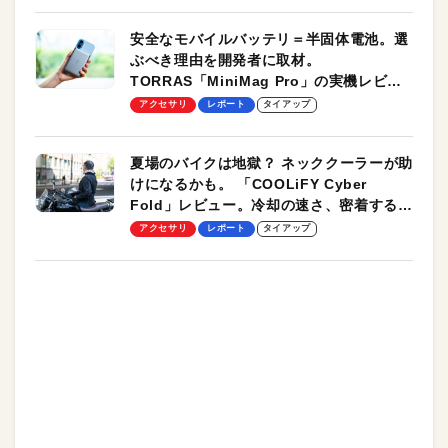
安全なモバイルバッテリ＝半固体電池。選
ぶべき理由を開発者に取材。
TORRAS「MiniMag Pro」の実機レビュ
ーも
アクセサリ
レポート
タイアップ
夏場のバイクは地獄？ ネッククーラーが助
けになるかも。 「COOLiFY Cyber
Fold」レビュー。冷却の速さ、密着する冷
却プレート、シンプルな操作性がグッド！
アクセサリ
レポート
タイアップ