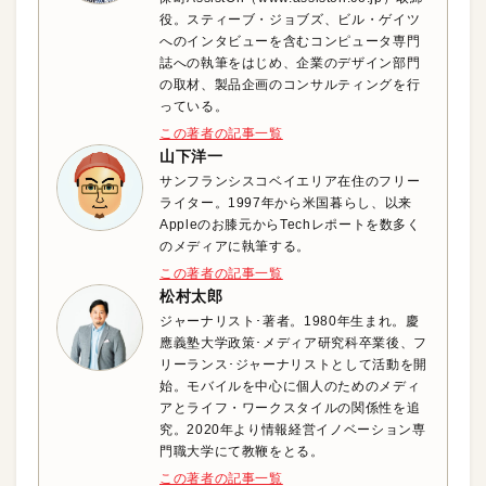
役。スティーブ・ジョブズ、ビル・ゲイツ
へのインタビューを含むコンピュータ専門
誌への執筆をはじめ、企業のデザイン部門
の取材、製品企画のコンサルティングを行
っている。
この著者の記事一覧
山下洋一
サンフランシスコベイエリア在住のフリー
ライター。1997年から米国暮らし、以来
Appleのお膝元からTechレポートを数多く
のメディアに執筆する。
この著者の記事一覧
松村太郎
ジャーナリスト･著者。1980年生まれ。慶
應義塾大学政策･メディア研究科卒業後、フ
リーランス･ジャーナリストとして活動を開
始。モバイルを中心に個人のためのメディ
アとライフ・ワークスタイルの関係性を追
究。2020年より情報経営イノベーション専
門職大学にて教鞭をとる。
この著者の記事一覧