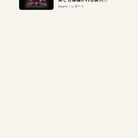
異議申し立て。対象は非
Apple
レポート
営利団体や公益団体も。
Appleロゴを“過剰”に守
る理由とは