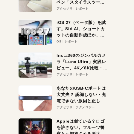
ペン「スタイラスツーウ
ェイ」レビュー。持ち替
アクセサリ
レポート
え不要がラクすぎた！
iOS 27（ベータ版）を試
す。Siri AI、ショートカ
ットの自動作成ほか、期
待大の便利機能5選。
OS
レポート
iPhoneがAIの入り口にな
る未来はすぐそこ！
Insta360のジンバルカメ
ラ「Luna Ultra」実践レ
ビュー。4K／8K比較・ズ
ーム・夜間撮影をチェッ
アクセサリ
レポート
ク
あなたのUSB-Cポートは
大丈夫？ 認識しない・充
電できない原因と正しい
対策
アクセサリ
テクノロジー
Appleは似ている？ロゴ
を許さない。フルーツ警
察とも揶揄される膨大な