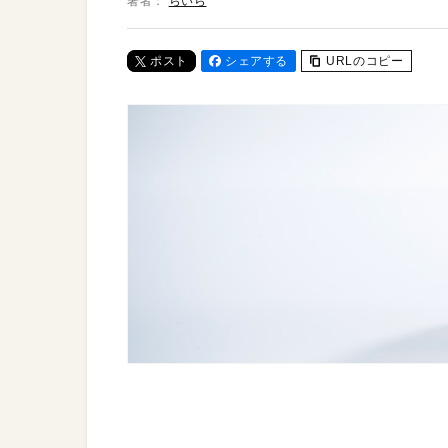
著者：
らいら
ポスト
シェアする
URLのコピー