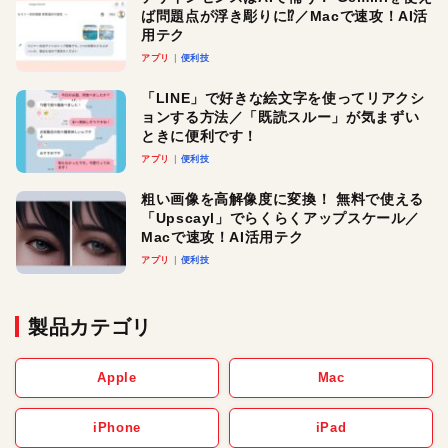
ば問題点が浮き彫りに⁉︎／Macで速攻！AI活
用テク
アプリ
便利技
「LINE」で好きな絵文字を使ってリアクシ
ョンする方法／「既読スルー」が気まずい
ときに便利です！
アプリ
便利技
粗い画像を高解像度に変換！ 無料で使える
「Upscayl」でらくらくアップスケール／
Macで速攻！AI活用テク
アプリ
便利技
製品カテゴリ
Apple
Mac
iPhone
iPad