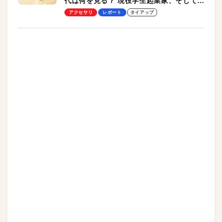
代は何を見る？ 現役学生起業家、そして教
授による体験会レポート【PR】
アクセサリ
レポート
タイアップ