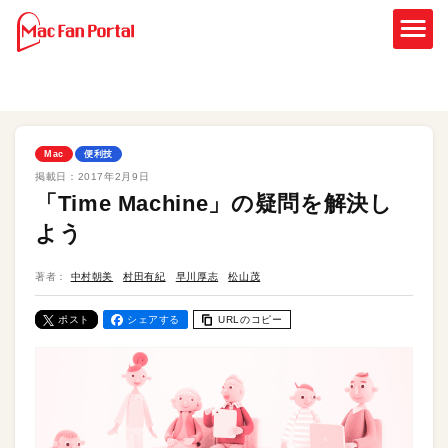
Mac
便利技
掲載日：
2017年2月9日
「Time Machine」の疑問を解決し
よう
著者：
中村朝美
村田有紀
早川厚志
松山茂
ポスト
シェアする
URLのコピー