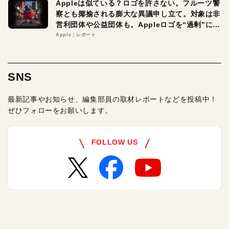
Appleは似ている？ロゴを許さない。フルーツ警
察とも揶揄される膨大な異議申し立て。対象は非
営利団体や公益団体も。Appleロゴを“過剰”に守
る理由とは
Apple
レポート
SNS
最新記事やお知らせ、編集部員の取材レポートなどを投稿中！
ぜひフォローをお願いします。
FOLLOW US