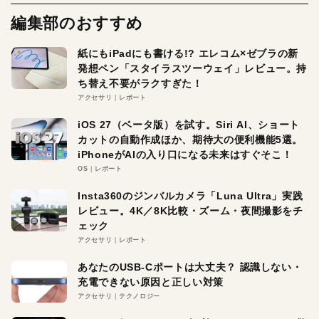
編集部のおすすめ
紙にもiPadにも書ける!? エレコム×ゼブラの新
発想ペン「スタイラスツーウェイ」レビュー。持
ち替え不要がラクすぎた！
アクセサリ
レポート
iOS 27（ベータ版）を試す。Siri AI、ショート
カットの自動作成ほか、期待大の便利機能5選。
iPhoneがAIの入り口になる未来はすぐそこ！
OS
レポート
Insta360のジンバルカメラ「Luna Ultra」実践
レビュー。4K／8K比較・ズーム・夜間撮影をチ
ェック
アクセサリ
レポート
あなたのUSB-Cポートは大丈夫？ 認識しない・
充電できない原因と正しい対策
アクセサリ
テクノロジー