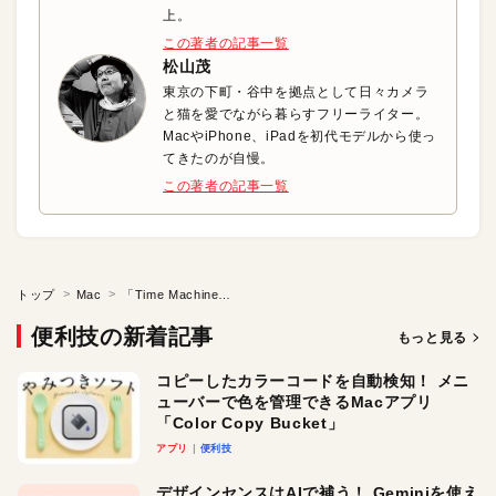
上。
この著者の記事一覧
松山茂
東京の下町・谷中を拠点として日々カメラ
と猫を愛でながら暮らすフリーライター。
MacやiPhone、iPadを初代モデルから使っ
てきたのが自慢。
この著者の記事一覧
トップ
Mac
「Time Machine」の疑問を解決しよう
便利技の新着記事
もっと見る
コピーしたカラーコードを自動検知！ メニ
ューバーで色を管理できるMacアプリ
「Color Copy Bucket」
アプリ
便利技
デザインセンスはAIで補う！ Geminiを使え