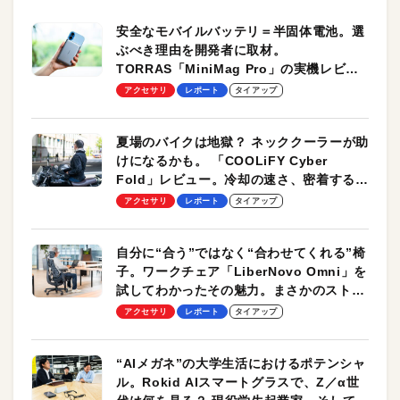
安全なモバイルバッテリ＝半固体電池。選
ぶべき理由を開発者に取材。
TORRAS「MiniMag Pro」の実機レビュ
ーも
アクセサリ
レポート
タイアップ
夏場のバイクは地獄？ ネッククーラーが助
けになるかも。 「COOLiFY Cyber
Fold」レビュー。冷却の速さ、密着する冷
却プレート、シンプルな操作性がグッド！
アクセサリ
レポート
タイアップ
自分に“合う”ではなく“合わせてくれる”椅
子。ワークチェア「LiberNovo Omni」を
試してわかったその魅力。まさかのストレ
ッチ機能も搭載
アクセサリ
レポート
タイアップ
“AIメガネ”の大学生活におけるポテンシャ
ル。Rokid AIスマートグラスで、Z／α世