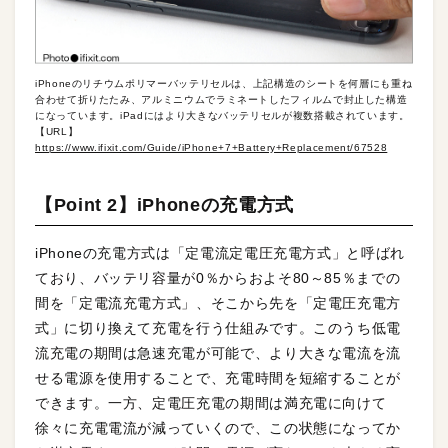
iPhoneのリチウムポリマーバッテリセルは、上記構造のシートを何層にも重ね
合わせて折りたたみ、アルミニウムでラミネートしたフィルムで封止した構造
になっています。iPadにはより大きなバッテリセルが複数搭載されています。
【URL】
https://www.ifixit.com/Guide/iPhone+7+Battery+Replacement/67528
【Point 2】iPhoneの充電方式
iPhoneの充電方式は「定電流定電圧充電方式」と呼ばれ
ており、バッテリ容量が0％からおよそ80～85％までの
間を「定電流充電方式」、そこから先を「定電圧充電方
式」に切り換えて充電を行う仕組みです。このうち低電
流充電の期間は急速充電が可能で、より大きな電流を流
せる電源を使用することで、充電時間を短縮することが
できます。一方、定電圧充電の期間は満充電に向けて
徐々に充電電流が減っていくので、この状態になってか