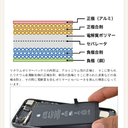
リチウムポリマーバッテリの内部は、アルミニウム箔の正極と、そこに塗られ
たリチウム金属酸化物の正極合剤、銅箔の負極とそこに塗られた炭素などの負
極合剤と、その間に電解質を含むポリマーとセパレータを挟んだ構造になって
います。