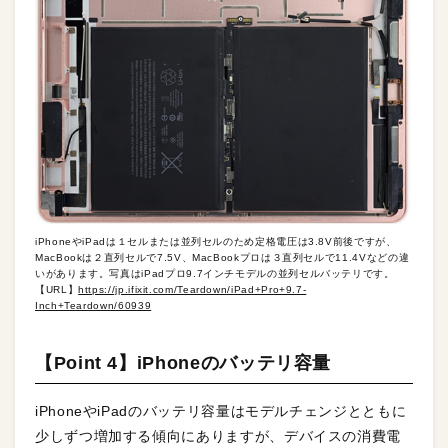
iPhoneやiPadは１セルまたは並列セルのため定格電圧は3.8V前後ですが、
MacBookは２直列セルで7.5V、MacBookプロは３直列セルで11.4Vなどの違
いがあります。写真はiPadプロ9.7インチモデルの並列セルバッテリです。
【URL】
https://jp.ifixit.com/Teardown/iPad+Pro+9.7-
Inch+Teardown/60939
【Point 4】iPhoneのバッテリ容量
iPhoneやiPadのバッテリ容量はモデルチェンジとともに
少しずつ増加する傾向にありますが、デバイスの消費電