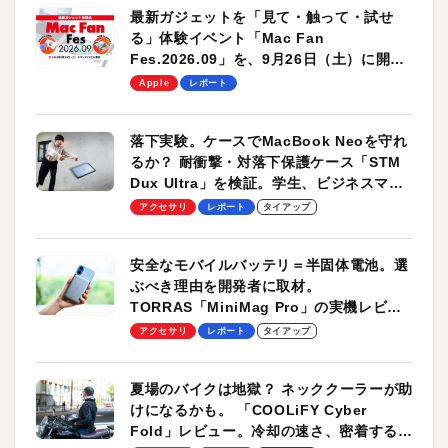
最新ガジェットを「見て・触って・試せ
る」体験イベント「Mac Fan
Fes.2026.09」を、9月26日（土）に開催
します！
Apple
レポート
落下実験。ケースでMacBook Neoを守れ
るか？ 耐衝撃・対落下保護ケース「STM
Dux Ultra」を検証。学生、ビジネスマン
のモバイルユースに最適！
アクセサリ
レポート
タイアップ
安全なモバイルバッテリ＝半固体電池。選
ぶべき理由を開発者に取材。
TORRAS「MiniMag Pro」の実機レビュ
ーも
アクセサリ
レポート
タイアップ
夏場のバイクは地獄？ ネッククーラーが助
けになるかも。 「COOLiFY Cyber
Fold」レビュー。冷却の速さ、密着する冷