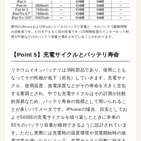
歴代のiPhoneおよびiPadシリーズのバッテリ容量と、そのバッテリ駆動時間
の比較表です。どのモデルも１回の充電で８～10時間程度のインターネット利
用が可能なだけのバッテリ容量が選定されていることがわかります。
【Point 5】充電サイクルとバッテリ寿命
リチウムイオンバッテリは消耗部品であり、使用にとも
なってその性能が低下（劣化）していきます。充電サイ
クル、使用温度、放電深度などがその寿命を大きく左右
する要因とされ、中でも充電サイクルはその計測が比較
的容易なため、バッテリ寿命の指標として用いられるこ
とが多いパラメータです。iPhoneの場合、目安としてお
よそ500回の充電サイクルを繰り返したときに本来の
80％のバッテリ容量が維持できるように設計されていま
す。ただし実際には充電時の温度環境や充電開始時の放
電深度の違いなどによって、充電サイクル回数に対する