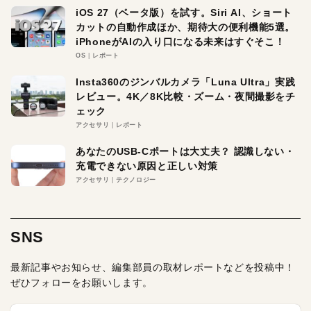
iOS 27（ベータ版）を試す。Siri AI、ショート
カットの自動作成ほか、期待大の便利機能5選。
iPhoneがAIの入り口になる未来はすぐそこ！
OS
レポート
Insta360のジンバルカメラ「Luna Ultra」実践
レビュー。4K／8K比較・ズーム・夜間撮影をチ
ェック
アクセサリ
レポート
あなたのUSB-Cポートは大丈夫？ 認識しない・
充電できない原因と正しい対策
アクセサリ
テクノロジー
SNS
最新記事やお知らせ、編集部員の取材レポートなどを投稿中！
ぜひフォローをお願いします。