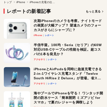
トップ
iPhone
iPhoneの充電の仕組みを100%理解しよう
レポートの新着記事
もっと見る
次期iPhoneのカメラを考察。ナイトモード
の画質が大幅アップ？ 望遠カメラのフォー
カスがさらにシャープに？
iPhone
レポート
半信半疑。100均・Seria（セリア）の60W
対応USB-Cケーブルの性能を検証。超コス
パの1本を発見か？
アクセサリ
レポート
iPhoneとAirPodsを同時に急速充電できる
2-in-1ワイヤレス充電スタンド「Twelve
South HiRise 2 Deluxe」が登場。省スペ
ースでおしゃれに充電したい人にオスス
アクセサリ
レポート
メ！
海やプールでiPhoneを守る！ ワンタッチ開
閉の防水ケース「簡単開閉 ミズアソビ for
スマホ」で夏のレジャーを満喫しよう