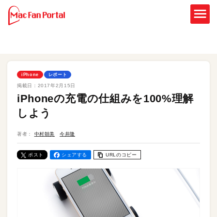
iPhone
レポート
掲載日：
2017年2月15日
iPhoneの充電の仕組みを100%理解
しよう
著者：
中村朝美
今井隆
ポスト
シェアする
URLのコピー