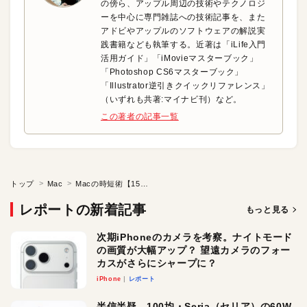
の傍ら、アップル周辺の技術やテクノロジ
ーを中心に専門雑誌への技術記事を、また
アドビやアップルのソフトウェアの解説実
践書籍なども執筆する。近著は「iLife入門
活用ガイド」「iMovieマスターブック」
「Photoshop CS6マスターブック」
「Illustrator逆引きクイックリファレンス」
（いずれも共著:マイナビ刊）など。
この著者の記事一覧
トップ
Mac
Macの時短術【15：00】顧客先での時短
レポートの新着記事
もっと見る
次期iPhoneのカメラを考察。ナイトモード
の画質が大幅アップ？ 望遠カメラのフォー
カスがさらにシャープに？
iPhone
レポート
半信半疑。100均・Seria（セリア）の60W