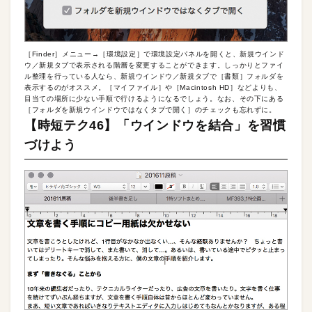
［Finder］メニュー→［環境設定］で環境設定パネルを開くと、新規ウインド
ウ／新規タブで表示される階層を変更することができます。しっかりとファイ
ル整理を行っている人なら、新規ウインドウ／新規タブで［書類］フォルダを
表示するのがオススメ。［マイファイル］や［Macintosh HD］などよりも、
目当ての場所に少ない手順で行けるようになるでしょう。なお、その下にある
［フォルダを新規ウインドウではなくタブで開く］のチェックも忘れずに。
【時短テク46】「ウインドウを結合」を習慣
づけよう