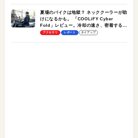
夏場のバイクは地獄？ ネッククーラーが助
けになるかも。 「COOLiFY Cyber
Fold」レビュー。冷却の速さ、密着する冷
却プレート、シンプルな操作性がグッド！
アクセサリ
レポート
タイアップ