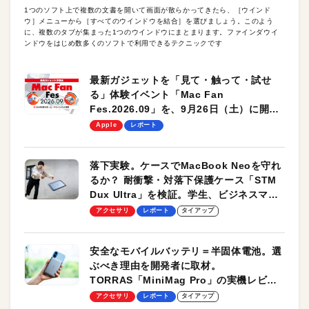
1つのソフト上で複数の文書を開いて画面が散らかってきたら、［ウインド
ウ］メニューから［すべてのウインドウを結合］を選びましょう。このよう
に、複数のタブが集まった1つのウインドウにまとまります。ファインダウイ
ンドウをはじめ数多くのソフトで利用できるテクニックです
最新ガジェットを「見て・触って・試せ
る」体験イベント「Mac Fan
Fes.2026.09」を、9月26日（土）に開催
します！
Apple
レポート
落下実験。ケースでMacBook Neoを守れ
るか？ 耐衝撃・対落下保護ケース「STM
Dux Ultra」を検証。学生、ビジネスマン
のモバイルユースに最適！
アクセサリ
レポート
タイアップ
安全なモバイルバッテリ＝半固体電池。選
ぶべき理由を開発者に取材。
TORRAS「MiniMag Pro」の実機レビュ
ーも
アクセサリ
レポート
タイアップ