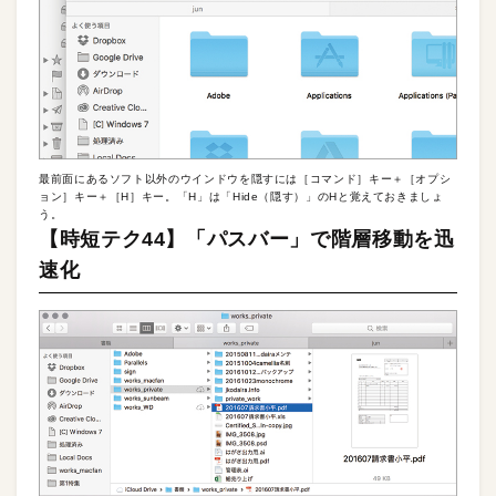
最前面にあるソフト以外のウインドウを隠すには［コマンド］キー＋［オプシ
ョン］キー＋［H］キー。「H」は「Hide（隠す）」のHと覚えておきましょ
う。
【時短テク44】「パスバー」で階層移動を迅
速化