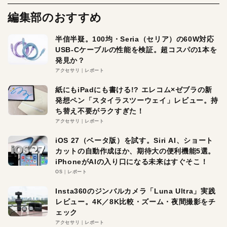
編集部のおすすめ
半信半疑。100均・Seria（セリア）の60W対応
USB-Cケーブルの性能を検証。超コスパの1本を
発見か？
アクセサリ
レポート
紙にもiPadにも書ける!? エレコム×ゼブラの新
発想ペン「スタイラスツーウェイ」レビュー。持
ち替え不要がラクすぎた！
アクセサリ
レポート
iOS 27（ベータ版）を試す。Siri AI、ショート
カットの自動作成ほか、期待大の便利機能5選。
iPhoneがAIの入り口になる未来はすぐそこ！
OS
レポート
Insta360のジンバルカメラ「Luna Ultra」実践
レビュー。4K／8K比較・ズーム・夜間撮影をチ
ェック
アクセサリ
レポート