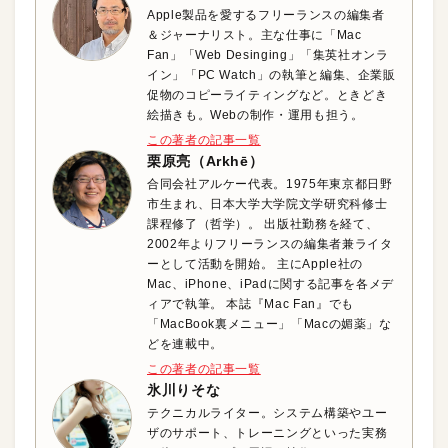
Apple製品を愛するフリーランスの編集者
＆ジャーナリスト。主な仕事に「Mac
Fan」「Web Desinging」「集英社オンラ
イン」「PC Watch」の執筆と編集、企業販
促物のコピーライティングなど。ときどき
絵描きも。Webの制作・運用も担う。
この著者の記事一覧
栗原亮（Arkhē）
合同会社アルケー代表。1975年東京都日野
市生まれ、日本大学大学院文学研究科修士
課程修了（哲学）。 出版社勤務を経て、
2002年よりフリーランスの編集者兼ライタ
ーとして活動を開始。 主にApple社の
Mac、iPhone、iPadに関する記事を各メデ
ィアで執筆。 本誌『Mac Fan』でも
「MacBook裏メニュー」「Macの媚薬」な
どを連載中。
この著者の記事一覧
氷川りそな
テクニカルライター。システム構築やユー
ザのサポート、トレーニングといった実務