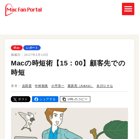
Mac
レポート
掲載日：
2017年2月10日
Macの時短術【15：00】顧客先での
時短
著者：
吉田雷
中村朝美
小平淳一
栗原亮（Arkhē）
氷川りそな
ポスト
シェアする
URLのコピー