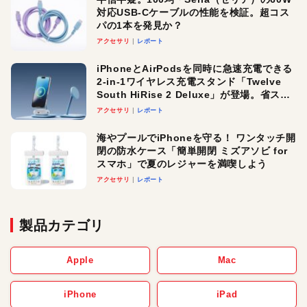
対応USB-Cケーブルの性能を検証。超コス
パの1本を発見か？
アクセサリ
レポート
iPhoneとAirPodsを同時に急速充電できる
2-in-1ワイヤレス充電スタンド「Twelve
South HiRise 2 Deluxe」が登場。省スペ
ースでおしゃれに充電したい人にオスス
アクセサリ
レポート
メ！
海やプールでiPhoneを守る！ ワンタッチ開
閉の防水ケース「簡単開閉 ミズアソビ for
スマホ」で夏のレジャーを満喫しよう
アクセサリ
レポート
製品カテゴリ
Apple
Mac
iPhone
iPad