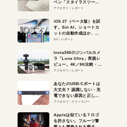
ペン「スタイラスツーウ
ェイ」レビュー。持ち替
アクセサリ
レポート
え不要がラクすぎた！
iOS 27（ベータ版）を試
す。Siri AI、ショートカ
ットの自動作成ほか、期
待大の便利機能5選。
OS
レポート
iPhoneがAIの入り口にな
る未来はすぐそこ！
Insta360のジンバルカメ
ラ「Luna Ultra」実践レ
ビュー。4K／8K比較・ズ
ーム・夜間撮影をチェッ
アクセサリ
レポート
ク
あなたのUSB-Cポートは
大丈夫？ 認識しない・充
電できない原因と正しい
対策
アクセサリ
テクノロジー
Appleは似ている？ロゴ
を許さない。フルーツ警
察とも揶揄される膨大な