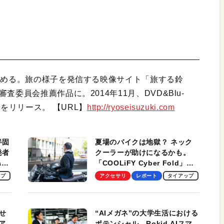
始める。旅の様子を発信する映像サイト「旅する鈴
委員会推薦作品に。2014年11月、DVD&Blu-
WA）をリリース。 【URL】
http://ryoseisuzuki.com
半固
夏場のバイクは地獄？ ネック
発者
クーラーが助けになるかも。
ag
「COOLiFY Cyber Fold」レ
ビュー。冷却の速さ、密着する
ップ
アクセサリ
レポート
タイアップ
冷却プレート、シンプルな操作
性がグッド！
せ
“AIメガネ”の大学生活における
ア
ポテンシャル。Rokid AIスマ