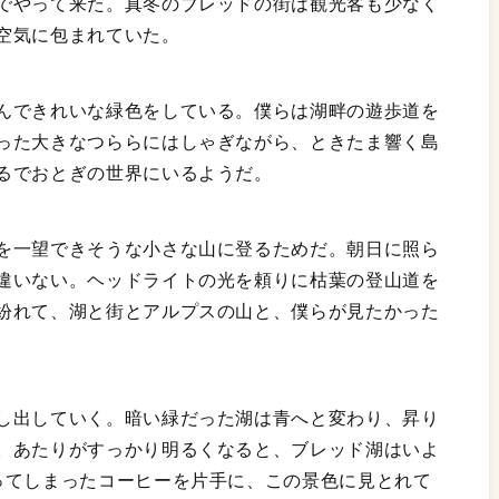
でやって来た。真冬のブレッドの街は観光客も少なく
空気に包まれていた。
んできれいな緑色をしている。僕らは湖畔の遊歩道を
った大きなつららにはしゃぎながら、ときたま響く島
るでおとぎの世界にいるようだ。
を一望できそうな小さな山に登るためだ。朝日に照ら
違いない。ヘッドライトの光を頼りに枯葉の登山道を
紛れて、湖と街とアルプスの山と、僕らが見たかった
し出していく。暗い緑だった湖は青へと変わり、昇り
。あたりがすっかり明るくなると、ブレッド湖はいよ
ってしまったコーヒーを片手に、この景色に見とれて