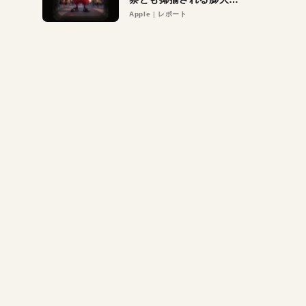
異議申し立て。対象は非
Apple
レポート
営利団体や公益団体も。
Appleロゴを“過剰”に守
る理由とは