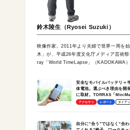
鈴木陵生（Ryosei Suzuki）
映像作家。2011年より夫婦で世界一周を
木」が、平成26年度文化庁メディア芸術祭審査
ray「World TimeLapse」（KADOKA
安全なモバイルバッテリ＝
体電池。選ぶべき理由を開
に取材。TORRAS「MiniM
Pro」の実機レビューも
アクセサリ
レポート
タイア
自分に“合う”ではなく“合わ
てくれる”椅子。ワークチェ