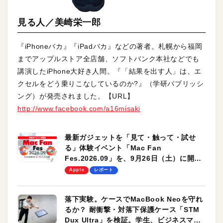
見る人／美崎栄一郎
『iPhoneバカ』『iPadバカ』などの著者。札幌から福岡
までアップルストア全店舗、ソフトバンク本社などでも
講演したiPhone大好き人間。『「結果を出す人」は、エ
クセルをどう乗りこなしているのか?』（学研パブリッシ
ング）が発売されました。【URL】
http://www.facebook.com/a16misaki
最新ガジェットを「見て・触って・試せ
る」体験イベント「Mac Fan
Fes.2026.09」を、9月26日（土）に開催
します！
Apple
レポート
落下実験。ケースでMacBook Neoを守れ
るか？ 耐衝撃・対落下保護ケース「STM
Dux Ultra」を検証。学生、ビジネスマン