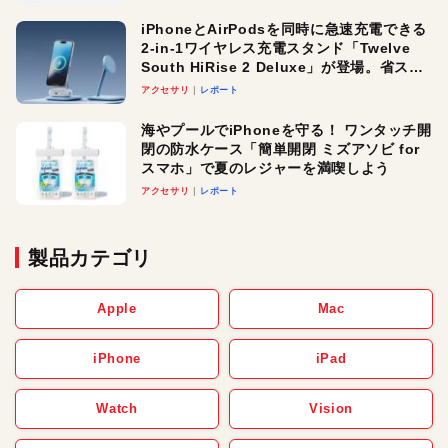
iPhoneとAirPodsを同時に急速充電できる
2-in-1ワイヤレス充電スタンド「Twelve
South HiRise 2 Deluxe」が登場。省スペ
ースでおしゃれに充電したい人にオスス
アクセサリ
レポート
メ！
海やプールでiPhoneを守る！ ワンタッチ開
閉の防水ケース「簡単開閉 ミズアソビ for
スマホ」で夏のレジャーを満喫しよう
アクセサリ
レポート
製品カテゴリ
Apple
Mac
iPhone
iPad
Watch
Vision