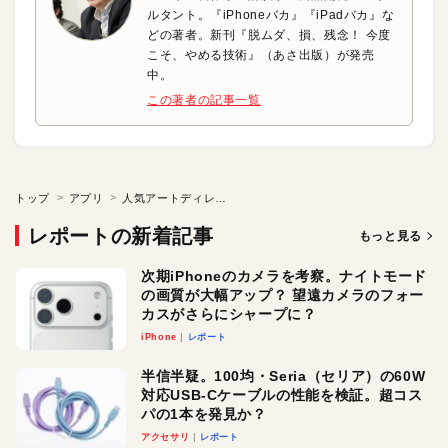
ルタント。『iPhoneバカ』『iPadバカ』な
どの著者。新刊『脱ムダ、損、残念！ 今度
こそ、やめる技術』（あさ出版）が発売
中。
この著者の記事一覧
トップ
アプリ
人気アートディレクターはノートアプリを使い分け！
レポートの新着記事
もっと見る
次期iPhoneのカメラを考察。ナイトモード
の画質が大幅アップ？ 望遠カメラのフォー
カスがさらにシャープに？
iPhone
レポート
半信半疑。100均・Seria（セリア）の60W
対応USB-Cケーブルの性能を検証。超コス
パの1本を発見か？
アクセサリ
レポート