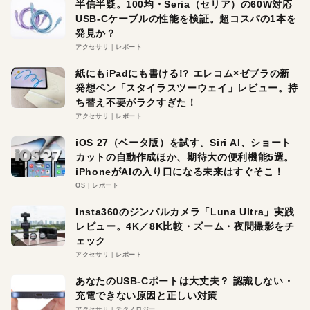
半信半疑。100均・Seria（セリア）の60W対応
USB-Cケーブルの性能を検証。超コスパの1本を
発見か？
アクセサリ
レポート
紙にもiPadにも書ける!? エレコム×ゼブラの新
発想ペン「スタイラスツーウェイ」レビュー。持
ち替え不要がラクすぎた！
アクセサリ
レポート
iOS 27（ベータ版）を試す。Siri AI、ショート
カットの自動作成ほか、期待大の便利機能5選。
iPhoneがAIの入り口になる未来はすぐそこ！
OS
レポート
Insta360のジンバルカメラ「Luna Ultra」実践
レビュー。4K／8K比較・ズーム・夜間撮影をチ
ェック
アクセサリ
レポート
あなたのUSB-Cポートは大丈夫？ 認識しない・
充電できない原因と正しい対策
アクセサリ
テクノロジー