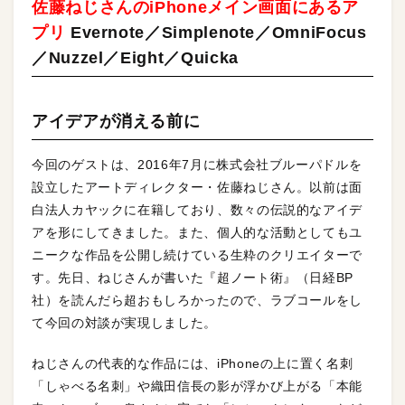
佐藤ねじさんのiPhoneメイン画面にあるア
プリ
Evernote／Simplenote／OmniFocus
／Nuzzel／Eight／Quicka
アイデアが消える前に
今回のゲストは、2016年7月に株式会社ブルーパドルを
設立したアートディレクター・佐藤ねじさん。以前は面
白法人カヤックに在籍しており、数々の伝説的なアイデ
アを形にしてきました。また、個人的な活動としてもユ
ニークな作品を公開し続けている生粋のクリエイターで
す。先日、ねじさんが書いた『超ノート術』（日経BP
社）を読んだら超おもしろかったので、ラブコールをし
て今回の対談が実現しました。
ねじさんの代表的な作品には、iPhoneの上に置く名刺
「しゃべる名刺」や織田信長の影が浮かび上がる「本能