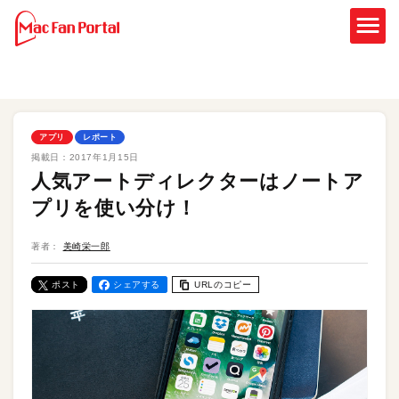
アプリ
レポート
掲載日：
2017年1月15日
人気アートディレクターはノートア
プリを使い分け！
著者：
美崎栄一郎
ポスト
シェアする
URLのコピー