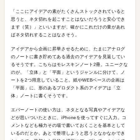
「ここにアイデアの素がたくさんストックされていると
思うと、ネタ切れを起こすことはないだろうと安心でき
ます（笑）」といいますが、確かにこれだけの量があれ
ばネタ切れすることはなさそう。
アイデアから企画に昇華させるために、たまにアナログ
のノートに書き貯めてある過去のアイデアを見返してい
るそうです。こちらはモレスキンノート2冊。ユニークな
のが、「立体」と「平面」というジャンルに分けて、ノ
ートを2つ用意していること。紙やWEBベースの企画は
「平面」に、形のあるプロダクト系のアイデアは「立
体」ノートに書くそうです。
エバーノートの使い方は、ネタとなる写真やアイデアな
どが思いついたときに、iPhoneを使ってすぐに入力。コ
メントなども極力その場で書いておくことを基本として
いるのだとか。あとで整理しようと思うとなかなかでき