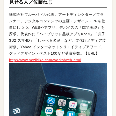
見せる人／佐藤ねじ
株式会社ブルーパドル代表。アートディレクター／プラ
ンナー。デジタルコンテンツの企画・デザイン・PRを仕
事にしつつ、WEBやアプリ、デバイスの「隙間表現」を
探求。代表作に「ハイブリッド黒板アプリKocri」「貞子
3D2 スマ4D」「しゃべる名刺」など。文化庁メディア芸
術祭、Yahoo!インターネットクリエイティブアワード、
グッドデザイン・ベスト100など受賞多数。【URL】
http://www.nezihiko.com/works/web.html