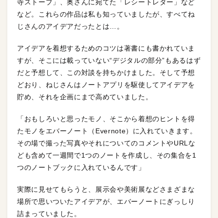
寺ストーブ」、奥さんに宛てた「レシートレター」など
など。これらの作品は私も知っていましたが、すべてね
じさんのアイデアだったとは…。
アイデアを着想するためのコツは著書にも書かれていま
すが、そこには載っていない“デジタルの部分”もあるはず
だと予想して、この対談を持ちかけました。そして予想
どおり、ねじさんはノートアプリを駆使してアイデアを
貯め、それを企画にまで高めていました。
「おもしろいと思ったモノ、そこから着想のヒントを得
たモノをエバーノート（Evernote）に入れていきます。
その場で撮った写真やそれについてのコメントやURLな
ども含めて一週間で1つのノートを作成し、その集合を1
つのノートブックに入れているんです」
実際に見せてもらうと、展示会や美術展などさまざまな
場所で思いついたアイデアが、エバーノートにぎっしり
詰まっていました。