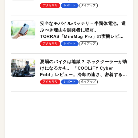
のモバイルユースに最適！
アクセサリ
レポート
タイアップ
安全なモバイルバッテリ＝半固体電池。選
ぶべき理由を開発者に取材。
TORRAS「MiniMag Pro」の実機レビュ
ーも
アクセサリ
レポート
タイアップ
夏場のバイクは地獄？ ネッククーラーが助
けになるかも。 「COOLiFY Cyber
Fold」レビュー。冷却の速さ、密着する冷
却プレート、シンプルな操作性がグッド！
アクセサリ
レポート
タイアップ